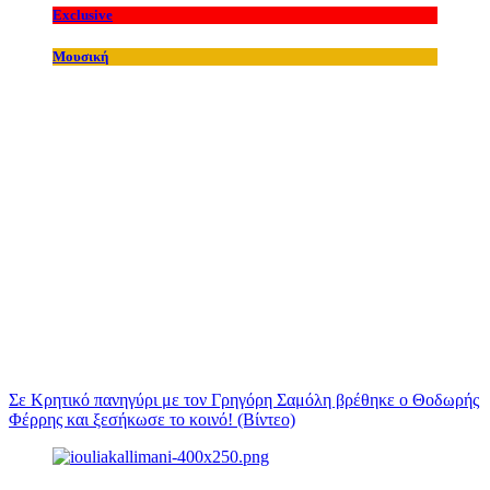
Exclusive
Μουσική
Σε Κρητικό πανηγύρι με τον Γρηγόρη Σαμόλη βρέθηκε ο Θοδωρής
Φέρρης και ξεσήκωσε το κοινό! (Βίντεο)