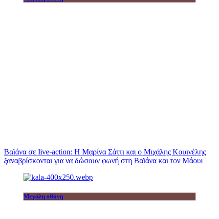
Βαϊάνα σε live-action: Η Μαρίνα Σάττι και ο Μιχάλης Κουινέλης
ξαναβρίσκονται για να δώσουν φωνή στη Βαϊάνα και τον Μάουι
Μεγάλη οθόνη