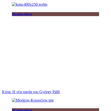
Μεγάλη οθόνη
Κότα: Η νέα ταινία του György Pálfi
Μεγάλη οθόνη