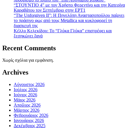
“ΣΤΟΥΝΤΙΟ 4” με τον Χρήστο Φερεντίνο και την Κατερίνα
Καραβάτου τον Σεπτέμβριο στην ΕΡΤ1
“The Unforgiven II”: Η Πηνελόπη Αναστασοπούλου παίρνει
το πράσινο φως από τους Metallica και κυκλοφορεί τη
διασκευή της
Κέλλυ Κελεκίδου: Το “Γλύκα Γλύκα” επιστρέφει και
ξεσηκώνει ξανά
Recent Comments
Χωρίς σχόλια για εμφάνιση.
Archives
Αύγουστος 2026
Ιούλιος 2026
Ιούνιος 2026
Μάιος 2026
Απρίλιος 2026
Μάρτιος 2026
Φεβρουάριος 2026
Ιανουάριος 2026
Δεκέμβριος 2025