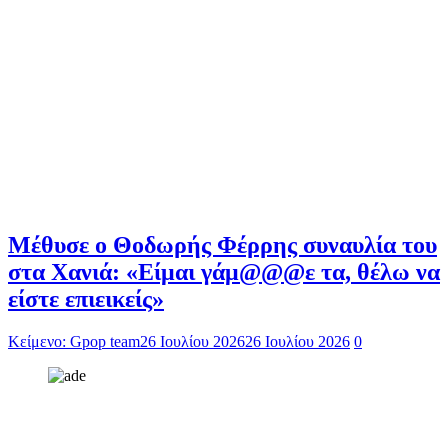
Μέθυσε ο Θοδωρής Φέρρης συναυλία του
στα Χανιά: «Είμαι γάμ@@@ε τα, θέλω να
είστε επιεικείς»
Κείμενο: Gpop team
26 Ιουλίου 2026
26 Ιουλίου 2026
0