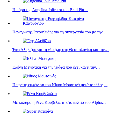
Η κόρη της Angelina Jolie και του Brad Pitt…
Παναγιώτης Ραφαηλίδης για τη συνεργασία του με την…
Έφη Αλεβίζου για τη νέα ζωή στη Θεσσαλονίκη και την…
Ελένη Μενεγάκη για την γκάφα που έχει κάνει την…
Η πρώτη εμφάνιση του Νίκου Μουστινά μετά το τέλος…
Με κολάρο η Ρένα Κουβελιώτη στο δελτίο του Alpha…