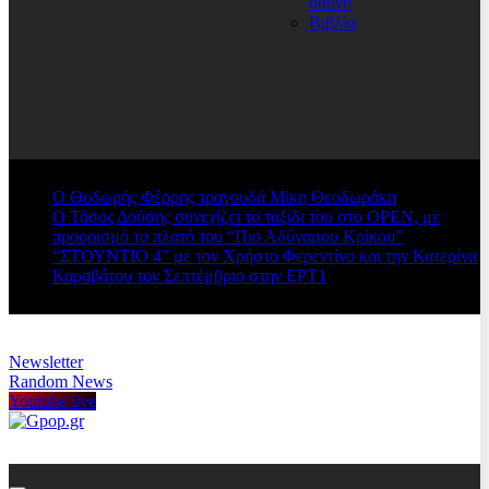
οθόνη
Βιβλία
Ο Θοδωρής Φέρρης τραγουδά Μίκη Θεοδωράκη
Ο Τάσος Δούσης συνεχίζει το ταξίδι του στο OPEN, με
προορισμό το πλατό του “Πιο Αδύναμου Κρίκου”
“ΣΤΟΥΝΤΙΟ 4” με τον Χρήστο Φερεντίνο και την Κατερίνα
Καραβάτου τον Σεπτέμβριο στην ΕΡΤ1
Newsletter
Random News
Youtube live
Gpop.gr