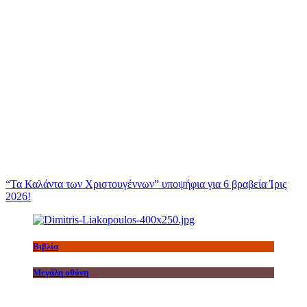
“Τα Καλάντα των Χριστουγέννων” υποψήφια για 6 βραβεία Ίρις
2026!
Βιβλία
Μεγάλη οθόνη