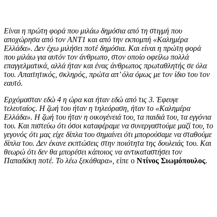
Είναι η πρώτη φορά που μιλάω δημόσια από τη στιγμή που
αποχώρησα από τον ΑΝΤ1 και από την εκπομπή «Καλημέρα
Ελλάδα». Δεν έχω μιλήσει ποτέ δημόσια. Και είναι η πρώτη φορά
που μιλάω για αυτόν τον άνθρωπο, στον οποίο οφείλω πολλά
επαγγελματικά, αλλά ήταν και ένας άνθρωπος πρωταθλητής σε όλα
του. Απαιτητικός, σκληρός, πρώτα απ’ όλα όμως με τον ίδιο του τον
εαυτό.
Ερχόμασταν εδώ 4 η ώρα και ήταν εδώ από τις 3. Έφευγε
τελευταίος. Η ζωή του ήταν η τηλεόραση, ήταν το «Καλημέρα
Ελλάδα». Η ζωή του ήταν η οικογένειά του, τα παιδιά του, τα εγγόνια
του. Και πιστεύω ότι όσοι καταφέραμε να συνεργαστούμε μαζί του, το
γεγονός ότι μας είχε δίπλα του σημαίνει ότι μπορούσαμε να σταθούμε
δίπλα του. Δεν έκανε εκπτώσεις στην ποιότητα της δουλειάς του. Και
θεωρώ ότι δεν θα μπορέσει κάποιος να αντικαταστήσει τον
Παπαδάκη ποτέ. Το λέω ξεκάθαρα»,
είπε ο
Ντίνος Σιωμόπουλος
.