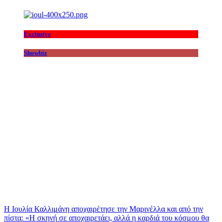
Exclusive
Showbiz
Η Ιουλία Καλλιμάνη αποχαιρέτησε την Μαρινέλλα και από την
πίστα: «H σκηνή σε αποχαιρετάει, αλλά η καρδιά του κόσμου θα