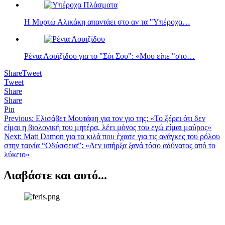
Η Μυρτώ Αλικάκη απαντάει στο αν τα "Υπέροχα…
Ρένια Λουϊζίδου για το "Σόι Σου": «Μου είπε "στο…
Share
Tweet
Tweet
Share
Share
Pin
Πλοήγηση
Previous:
Ελισάβετ Μουτάφη για τον γιο της: «Το ξέρει ότι δεν
είμαι η βιολογική του μητέρα, λέει μόνος του εγώ είμαι μαύρος»
άρθρων
Next:
Matt Damon για τα κιλά που έχασε για τις ανάγκες του ρόλου
στην ταινία “Οδύσσεια”: «Δεν υπήρξα ξανά τόσο αδύνατος από το
λύκειο»
Διαβάστε και αυτό...