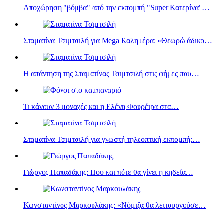
Αποχώρηση "βόμβα" από την εκπομπή "Super Κατερίνα"…
Σταματίνα Τσιμτσιλή για Mega Καλημέρα: «Θεωρώ άδικο…
Η απάντηση της Σταματίνας Τσιμτσιλή στις φήμες που…
Τι κάνουν 3 μοναχές και η Eλένη Φουρέιρα στα…
Σταματίνα Τσιμτσιλή για γνωστή τηλεοπτική εκπομπή:…
Γιώργος Παπαδάκης: Που και πότε θα γίνει η κηδεία…
Κωνσταντίνος Μαρκουλάκης: «Νόμιζα θα λειτουργούσε…