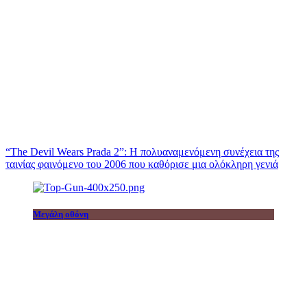
“The Devil Wears Prada 2”: Η πολυαναμενόμενη συνέχεια της
ταινίας φαινόμενο του 2006 που καθόρισε μια ολόκληρη γενιά
Μεγάλη οθόνη