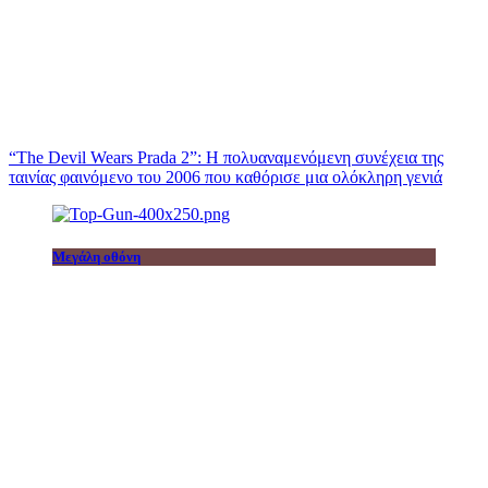
“The Devil Wears Prada 2”: Η πολυαναμενόμενη συνέχεια της
ταινίας φαινόμενο του 2006 που καθόρισε μια ολόκληρη γενιά
Μεγάλη οθόνη