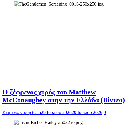
Ο ξέφρενος χορός του Matthew
McConaughey στην την Ελλάδα (Βίντεο)
Κείμενο: Gpop team
29 Ιουλίου 2026
29 Ιουλίου 2026
0