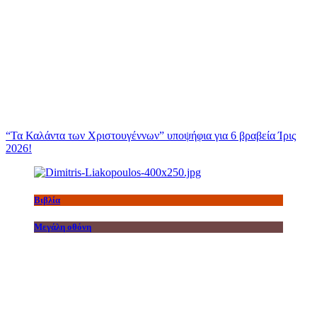
“Τα Καλάντα των Χριστουγέννων” υποψήφια για 6 βραβεία Ίρις
2026!
Βιβλία
Μεγάλη οθόνη