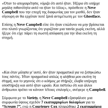
«Όταν το αποχαιρέτησα, νόμιζα ότι αυτό ήταν. Ήξερα ότι υπήρχε
μεγάλη πιθανότητα αυτό να ήταν το τέλος»
, πρόσθεσε η
Neve
Campbell
που την εποχή της διαφωνίας για τον μισθό, δεν ήταν
σίγουρη αν θα ερχόταν ποτέ ξανά αντιμέτωπη με τον
Ghostface.
Επίσης η
Neve Campbell
είπε ότι ήταν επώδυνο να μην βρίσκεται
στο πλατό γνωρίζοντας ότι γυριζόταν μια ταινία χωρίς εκείνη, αλλά
ήξερε ότι είχε πάρει τη σωστή απόφαση για την ίδια εκείνη τη
στιγμή.
«Και όταν μίλησα γι’ αυτό, δεν ήταν πραγματικά για να ξεσηκώσω
τους πάντες. Ήταν πραγματικά απλώς η αλήθεια μου εκείνη τη
στιγμή, και το γεγονός ότι ο κόσμος με στήριξε, έλαβα υπέροχη
υποστήριξη και αυτό ήταν ωραίο. Και πιστεύω ότι και άλλοι
άνθρωποι πρέπει να κάνουν τέτοιες επιλογές»,
ανέφερε η
Campbell
.
Σύμφωνα με το
Variety,
η
Neve Campbell
εξασφάλισε μια
συμφωνία ύψους σχεδόν
7 εκατομμυρίων δολαρίων
για το
“Scream 7”,
ενώ η
Courteney Cox
πληρώθηκε
2 εκατομμύρια