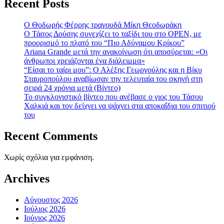
Recent Posts
Ο Θοδωρής Φέρρης τραγουδά Μίκη Θεοδωράκη
Ο Τάσος Δούσης συνεχίζει το ταξίδι του στο OPEN, με
προορισμό το πλατό του “Πιο Αδύναμου Κρίκου”
Ariana Grande μετά την ανακοίνωση ότι αποσύρεται: «Οι
άνθρωποι χρειάζονται ένα διάλειμμα»
“Είσαι το ταίρι μου”: Ο Αλέξης Γεωργούλης και η Βίκυ
Σταυροπούλου αναβίωσαν την τελευταία του σκηνή στη
σειρά 24 χρόνια μετά (Βίντεο)
To συγκλονιστικό βίντεο που ανέβασε ο γιος του Τάσου
Χαλκιά και τον δείχνει να ψάχνει στα αποκαΐδια του σπιτιού
του
Recent Comments
Χωρίς σχόλια για εμφάνιση.
Archives
Αύγουστος 2026
Ιούλιος 2026
Ιούνιος 2026