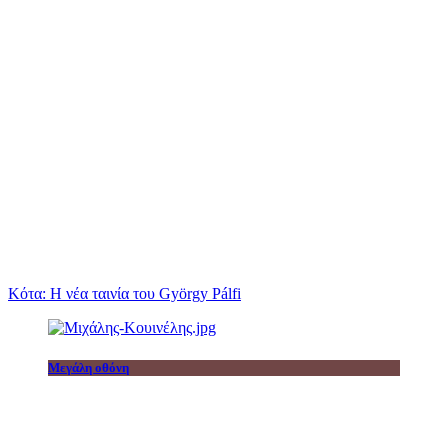
Κότα: Η νέα ταινία του György Pálfi
Μεγάλη οθόνη