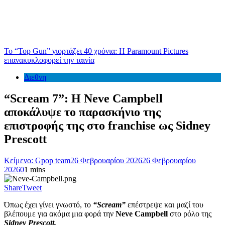
Το “Top Gun” γιορτάζει 40 χρόνια: Η Paramount Pictures
επανακυκλοφορεί την ταινία
Διεθνη
“Scream 7”: Η Neve Campbell
αποκάλυψε το παρασκήνιο της
επιστροφής της στο franchise ως Sidney
Prescott
Κείμενο: Gpop team
26 Φεβρουαρίου 2026
26 Φεβρουαρίου
2026
0
1 mins
Share
Tweet
Όπως έχει γίνει γνωστό, το
“Scream”
επέστρεψε και μαζί του
βλέπουμε για ακόμα μια φορά την
Neve Campbell
στο ρόλο της
Sidney Prescott.