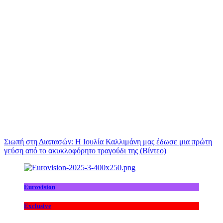
Σιωπή στη Διαπασών: Η Ιουλία Καλλιμάνη μας έδωσε μια πρώτη
γεύση από το ακυκλοφόρητο τραγούδι της (Βίντεο)
Eurovision
Exclusive