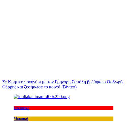
Σε Κρητικό πανηγύρι με τον Γρηγόρη Σαμόλη βρέθηκε ο Θοδωρής
Φέρρης και ξεσήκωσε το κοινό! (Βίντεο)
Exclusive
Μουσική