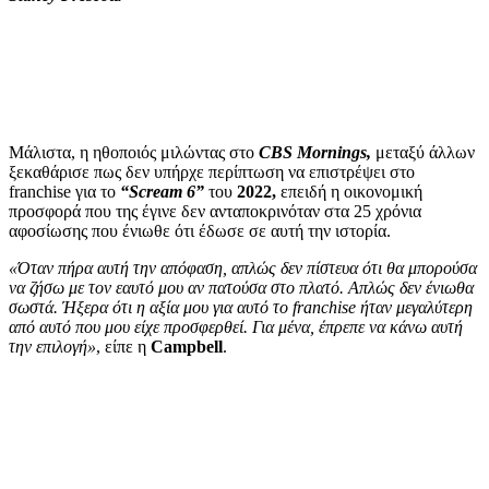
Μάλιστα, η ηθοποιός μιλώντας στο
CBS Mornings,
μεταξύ άλλων
ξεκαθάρισε πως δεν υπήρχε περίπτωση να επιστρέψει στο
franchise για το
“Scream 6”
του
2022,
επειδή η οικονομική
προσφορά που της έγινε δεν ανταποκρινόταν στα 25 χρόνια
αφοσίωσης που ένιωθε ότι έδωσε σε αυτή την ιστορία.
«Όταν πήρα αυτή την απόφαση, απλώς δεν πίστευα ότι θα μπορούσα
να ζήσω με τον εαυτό μου αν πατούσα στο πλατό. Απλώς δεν ένιωθα
σωστά. Ήξερα ότι η αξία μου για αυτό το franchise ήταν μεγαλύτερη
από αυτό που μου είχε προσφερθεί. Για μένα, έπρεπε να κάνω αυτή
την επιλογή»
, είπε η
Campbell
.