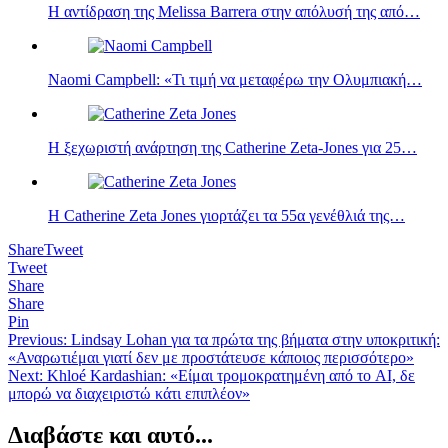
H αντίδραση της Melissa Barrera στην απόλυσή της από…
Naomi Campbell: «Τι τιμή να μεταφέρω την Ολυμπιακή…
Η ξεχωριστή ανάρτηση της Catherine Zeta-Jones για 25…
Η Catherine Zeta Jones γιορτάζει τα 55α γενέθλιά της…
Share
Tweet
Tweet
Share
Share
Pin
Πλοήγηση
Previous:
Lindsay Lohan για τα πρώτα της βήματα στην υποκριτική:
«Αναρωτιέμαι γιατί δεν με προστάτευσε κάποιος περισσότερο»
άρθρων
Next:
Khloé Kardashian: «Είμαι τρομοκρατημένη από το AI, δε
μπορώ να διαχειριστώ κάτι επιπλέον»
Διαβάστε και αυτό...