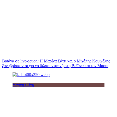
Βαϊάνα σε live-action: Η Μαρίνα Σάττι και ο Μιχάλης Κουινέλης
ξαναβρίσκονται για να δώσουν φωνή στη Βαϊάνα και τον Μάουι
Μεγάλη οθόνη