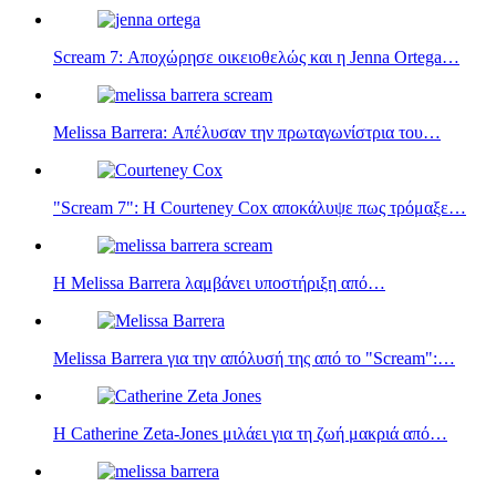
Scream 7: Αποχώρησε οικειοθελώς και η Jenna Ortega…
Melissa Barrera: Απέλυσαν την πρωταγωνίστρια του…
"Scream 7": Η Courteney Cox αποκάλυψε πως τρόμαξε…
Η Melissa Barrera λαμβάνει υποστήριξη από…
Melissa Barrera για την απόλυσή της από το "Scream":…
Η Catherine Zeta-Jones μιλάει για τη ζωή μακριά από…