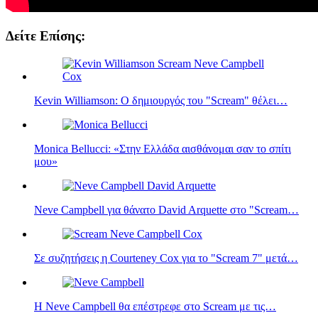
Δείτε Επίσης:
Kevin Williamson: Ο δημιουργός του "Scream" θέλει…
Monica Bellucci: «Στην Ελλάδα αισθάνομαι σαν το σπίτι
μου»
Neve Campbell για θάνατο David Arquette στο "Scream…
Σε συζητήσεις η Courteney Cox για το "Scream 7" μετά…
Η Neve Campbell θα επέστρεφε στο Scream με τις…