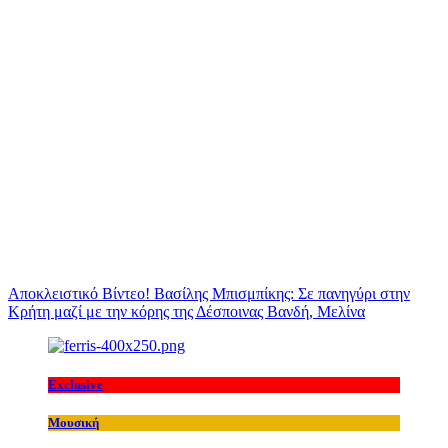
Αποκλειστικό Βίντεο! Βασίλης Μπισμπίκης: Σε πανηγύρι στην
Κρήτη μαζί με την κόρης της Δέσποινας Βανδή, Μελίνα
Exclusive
Μουσική