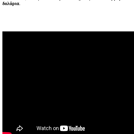
δολάρια
.