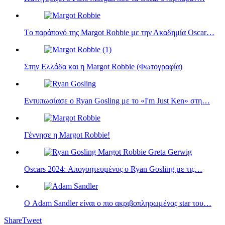
Tο παράπονό της Margot Robbie με την Ακαδημία Oscar…
Στην Ελλάδα και η Margot Robbie (Φωτογραφία)
Εντυπωσίασε ο Ryan Gosling με το «I'm Just Ken» στη…
Γέννησε η Margot Robbie!
Oscars 2024: Απογοητευμένος ο Ryan Gosling με τις…
Ο Adam Sandler είναι ο πιο ακριβοπληρωμένος star του…
Share
Tweet