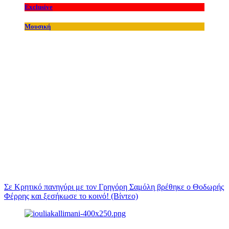
Exclusive
Μουσική
Σε Κρητικό πανηγύρι με τον Γρηγόρη Σαμόλη βρέθηκε ο Θοδωρής
Φέρρης και ξεσήκωσε το κοινό! (Βίντεο)