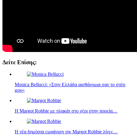
Δείτε Επίσης:
Monica Bellucci: «Στην Ελλάδα αισθάνομαι σαν το σπίτι
μου»
Η Margot Robbie με πλακάτ στο χέρι στην πορεία…
Η νέα δημόσια εμφάνιση της Margot Robbie λίγες…