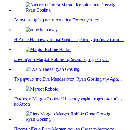
Απογοητευμένη και η America Ferrera για τον…
Η Anne Hathaway αποκάλυψε πως είναι χαρούμενη που…
Συνεχίζει η Margot Robbie τις διακοπές της στην…
Το μήνυμα της Eva Mendes στον Ryan Gosling την ώρα…
Έγκυος η Margot Robbie! Η φωτογραφία με φουσκωμένη
κοιλίτσα
Πανηγυρίζει ο Piers Morgan που τα Oscar σνόμπαραν…