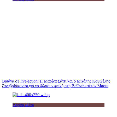
Βαϊάνα σε live-action: Η Μαρίνα Σάττι και ο Μιχάλης Κουινέλης
ξαναβρίσκονται για να δώσουν φωνή στη Βαϊάνα και τον Μάουι
Μεγάλη οθόνη