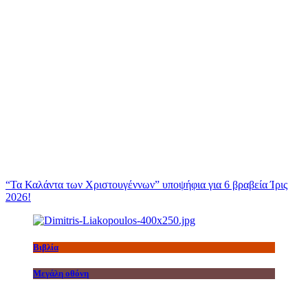
“Τα Καλάντα των Χριστουγέννων” υποψήφια για 6 βραβεία Ίρις
2026!
Βιβλία
Μεγάλη οθόνη