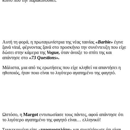
κοινό που την παρακολουθεί.
Αυτή τη φορά, η πρωταγωνίστρια της νέας ταινίας
«Barbie»
έγινε
ξανά viral, φέρνοντας ξανά στο προσκήνιο την συνέντευξη που είχε
δώσει στην κάμερα της
Vogue,
όταν άνοιξε το σπίτι της και
απάντησε στο
«73 Questions».
Μάλιστα, μια από τις ερωτήσεις που είχε κληθεί να απαντήσει η
ηθοποιός, ήταν ποιο είναι το λιγότερο αγαπημένο της φαγητό.
Ωστόσο, η
Margot
εντυπωσίασε τους πάντες, αφού απάντησε ότι
το λιγότερο αγαπημένο της φαγητό είναι… ελληνικό!
Συγκεκριμένα είπε
«ταραμοσαλάτα»
και συμπλήρωσε ότι είναι