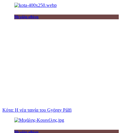
Μεγάλη οθόνη
Κότα: Η νέα ταινία του György Pálfi
Μεγάλη οθόνη