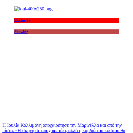
Exclusive
Showbiz
Η Ιουλία Καλλιμάνη αποχαιρέτησε την Μαρινέλλα και από την
πίστα: «H σκηνή σε αποχαιρετάει, αλλά η καρδιά του κόσμου θα