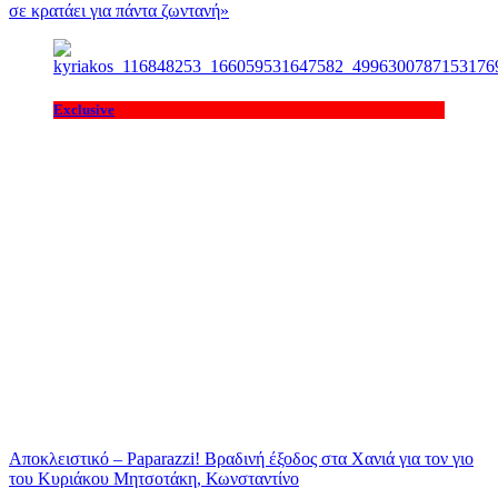
σε κρατάει για πάντα ζωντανή»
Exclusive
Αποκλειστικό – Paparazzi! Βραδινή έξοδος στα Χανιά για τον γιο
του Κυριάκου Μητσοτάκη, Κωνσταντίνο