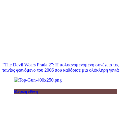
“The Devil Wears Prada 2”: Η πολυαναμενόμενη συνέχεια της
ταινίας φαινόμενο του 2006 που καθόρισε μια ολόκληρη γενιά
Μεγάλη οθόνη