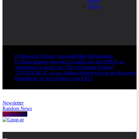
οθόνη
Βιβλία
Ο Θοδωρής Φέρρης τραγουδά Μίκη Θεοδωράκη
Ο Τάσος Δούσης συνεχίζει το ταξίδι του στο OPEN, με
προορισμό το πλατό του “Πιο Αδύναμου Κρίκου”
“ΣΤΟΥΝΤΙΟ 4” με τον Χρήστο Φερεντίνο και την Κατερίνα
Καραβάτου τον Σεπτέμβριο στην ΕΡΤ1
Newsletter
Random News
Youtube live
Gpop.gr