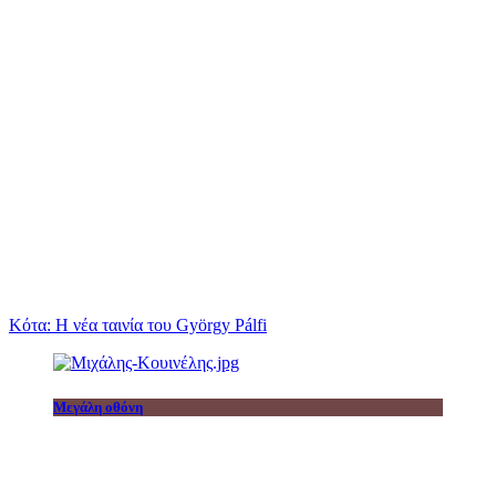
Κότα: Η νέα ταινία του György Pálfi
Μεγάλη οθόνη