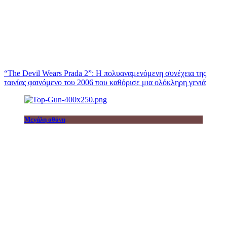
“The Devil Wears Prada 2”: Η πολυαναμενόμενη συνέχεια της
ταινίας φαινόμενο του 2006 που καθόρισε μια ολόκληρη γενιά
Μεγάλη οθόνη