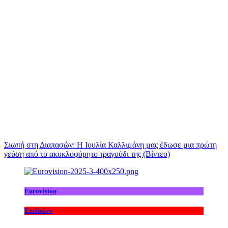
Σιωπή στη Διαπασών: Η Ιουλία Καλλιμάνη μας έδωσε μια πρώτη
γεύση από το ακυκλοφόρητο τραγούδι της (Βίντεο)
Eurovision
Exclusive