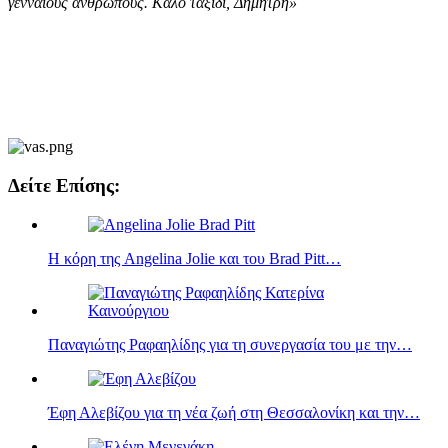
γενναίους ανθρώπους. Καλό ταξίδι, Δημήτρη»
Δείτε Επίσης:
Η κόρη της Angelina Jolie και του Brad Pitt…
Παναγιώτης Ραφαηλίδης για τη συνεργασία του με την…
Έφη Αλεβίζου για τη νέα ζωή στη Θεσσαλονίκη και την…