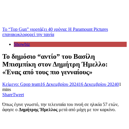
Το “Top Gun” γιορτάζει 40 χρόνια: Η Paramount Pictures
επανακυκλοφορεί την ταινία
Showbiz
Το δημόσιο “αντίο” του Βασίλη
Μπισμπίκη στον Δημήτρη Ήμελλο:
«Ένας από τους πιο γενναίους»
Κείμενο: Gpop team
16 Δεκεμβρίου 2024
16 Δεκεμβρίου 2024
0
1
mins
Share
Tweet
Όπως έγινε γνωστό, την τελευταία του πνοή σε ηλικία 57 ετών,
άφησε ο
Δημήτρης Ήμελλος
μετά από μάχη με τον καρκίνο.