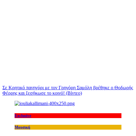
Σε Κρητικό πανηγύρι με τον Γρηγόρη Σαμόλη βρέθηκε ο Θοδωρής
Φέρρης και ξεσήκωσε το κοινό! (Βίντεο)
Exclusive
Μουσική