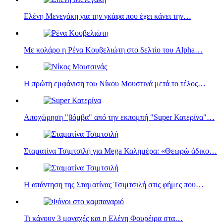
Ελένη Μενεγάκη για την γκάφα που έχει κάνει την…
Με κολάρο η Ρένα Κουβελιώτη στο δελτίο του Alpha…
Η πρώτη εμφάνιση του Νίκου Μουστινά μετά το τέλος…
Αποχώρηση "βόμβα" από την εκπομπή "Super Κατερίνα"…
Σταματίνα Τσιμτσιλή για Mega Καλημέρα: «Θεωρώ άδικο…
Η απάντηση της Σταματίνας Τσιμτσιλή στις φήμες που…
Τι κάνουν 3 μοναχές και η Eλένη Φουρέιρα στα…