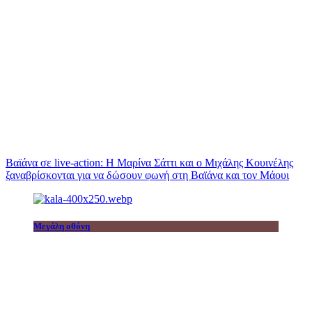
Βαϊάνα σε live-action: Η Μαρίνα Σάττι και ο Μιχάλης Κουινέλης
ξαναβρίσκονται για να δώσουν φωνή στη Βαϊάνα και τον Μάουι
Μεγάλη οθόνη