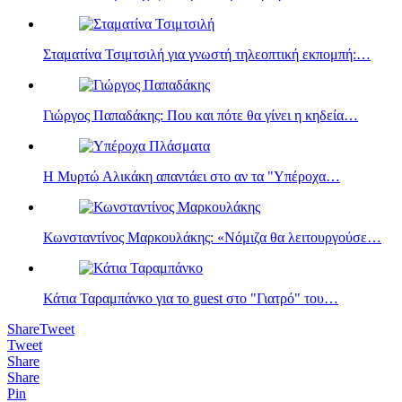
Σταματίνα Τσιμτσιλή για γνωστή τηλεοπτική εκπομπή:…
Γιώργος Παπαδάκης: Που και πότε θα γίνει η κηδεία…
Η Μυρτώ Αλικάκη απαντάει στο αν τα "Υπέροχα…
Κωνσταντίνος Μαρκουλάκης: «Νόμιζα θα λειτουργούσε…
Κάτια Ταραμπάνκο για το guest στο "Γιατρό" του…
Share
Tweet
Tweet
Share
Share
Pin