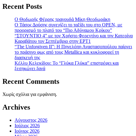
Recent Posts
Ο Θοδωρής Φέρρης τραγουδά Μίκη Θεοδωράκη
Ο Τάσος Δούσης συνεχίζει το ταξίδι του στο OPEN, με
προορισμό το πλατό του “Πιο Αδύναμου Κρίκου”
“ΣΤΟΥΝΤΙΟ 4” με τον Χρήστο Φερεντίνο και την Κατερίνα
Καραβάτου τον Σεπτέμβριο στην ΕΡΤ1
“The Unforgiven II”: Η Πηνελόπη Αναστασοπούλου παίρνει
το πράσινο φως από τους Metallica και κυκλοφορεί τη
διασκευή της
Κέλλυ Κελεκίδου: Το “Γλύκα Γλύκα” επιστρέφει και
ξεσηκώνει ξανά
Recent Comments
Χωρίς σχόλια για εμφάνιση.
Archives
Αύγουστος 2026
Ιούλιος 2026
Ιούνιος 2026