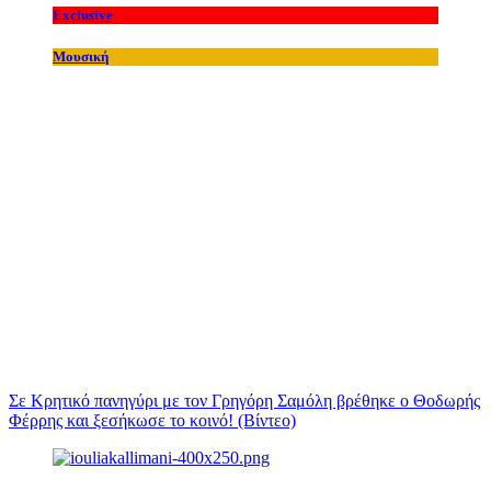
Exclusive
Μουσική
Σε Κρητικό πανηγύρι με τον Γρηγόρη Σαμόλη βρέθηκε ο Θοδωρής
Φέρρης και ξεσήκωσε το κοινό! (Βίντεο)