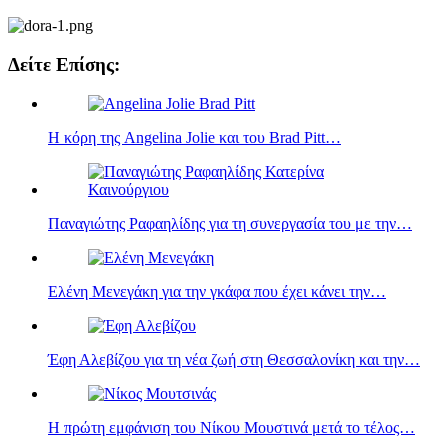
Δείτε Επίσης:
Η κόρη της Angelina Jolie και του Brad Pitt…
Παναγιώτης Ραφαηλίδης για τη συνεργασία του με την…
Ελένη Μενεγάκη για την γκάφα που έχει κάνει την…
Έφη Αλεβίζου για τη νέα ζωή στη Θεσσαλονίκη και την…
Η πρώτη εμφάνιση του Νίκου Μουστινά μετά το τέλος…