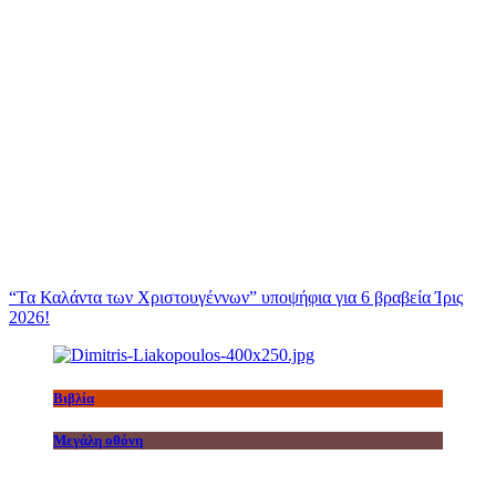
“Τα Καλάντα των Χριστουγέννων” υποψήφια για 6 βραβεία Ίρις
2026!
Βιβλία
Μεγάλη οθόνη