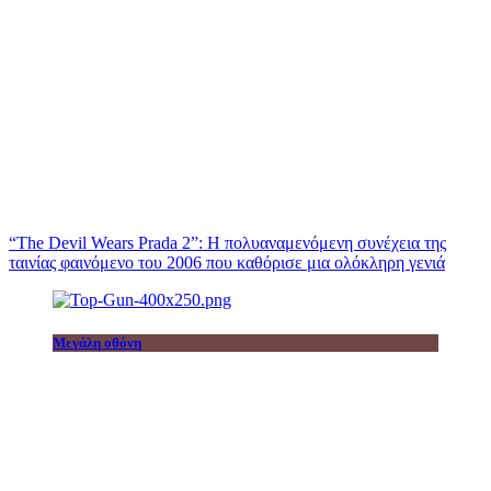
“The Devil Wears Prada 2”: Η πολυαναμενόμενη συνέχεια της
ταινίας φαινόμενο του 2006 που καθόρισε μια ολόκληρη γενιά
Μεγάλη οθόνη