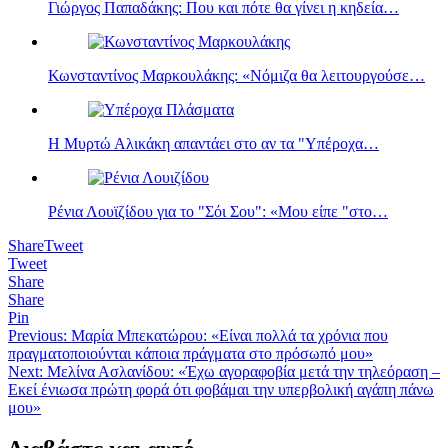
Γιώργος Παπαδάκης: Που και πότε θα γίνει η κηδεία…
Κωνσταντίνος Μαρκουλάκης: «Νόμιζα θα λειτουργούσε…
Η Μυρτώ Αλικάκη απαντάει στο αν τα "Υπέροχα…
Ρένια Λουϊζίδου για το "Σόι Σου": «Μου είπε "στο…
Share
Tweet
Tweet
Share
Share
Pin
Πλοήγηση
Previous:
Μαρία Μπεκατώρου: «Είναι πολλά τα χρόνια που
πραγματοποιούνται κάποια πράγματα στο πρόσωπό μου»
άρθρων
Next:
Μελίνα Ασλανίδου: «Έχω αγοραφοβία μετά την τηλεόραση –
Εκεί ένιωσα πρώτη φορά ότι φοβάμαι την υπερβολική αγάπη πάνω
μου»