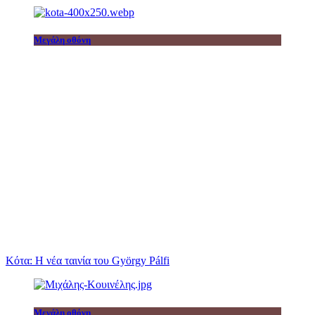
Μεγάλη οθόνη
Κότα: Η νέα ταινία του György Pálfi
Μεγάλη οθόνη