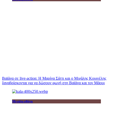
Βαϊάνα σε live-action: Η Μαρίνα Σάττι και ο Μιχάλης Κουινέλης
ξαναβρίσκονται για να δώσουν φωνή στη Βαϊάνα και τον Μάουι
Μεγάλη οθόνη