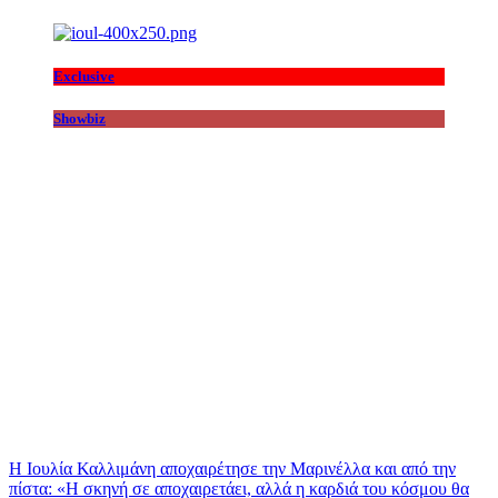
Exclusive
Showbiz
Η Ιουλία Καλλιμάνη αποχαιρέτησε την Μαρινέλλα και από την
πίστα: «H σκηνή σε αποχαιρετάει, αλλά η καρδιά του κόσμου θα