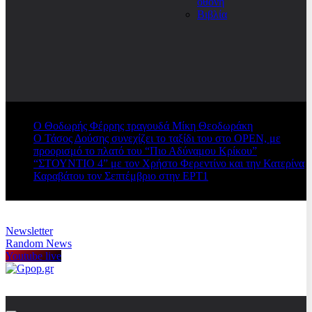
οθόνη
Βιβλία
Ο Θοδωρής Φέρρης τραγουδά Μίκη Θεοδωράκη
Ο Τάσος Δούσης συνεχίζει το ταξίδι του στο OPEN, με
προορισμό το πλατό του “Πιο Αδύναμου Κρίκου”
“ΣΤΟΥΝΤΙΟ 4” με τον Χρήστο Φερεντίνο και την Κατερίνα
Καραβάτου τον Σεπτέμβριο στην ΕΡΤ1
Newsletter
Random News
Youtube live
Gpop.gr