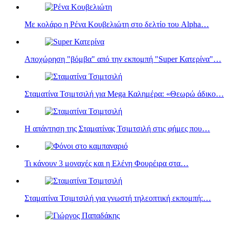
Με κολάρο η Ρένα Κουβελιώτη στο δελτίο του Alpha…
Αποχώρηση "βόμβα" από την εκπομπή "Super Κατερίνα"…
Σταματίνα Τσιμτσιλή για Mega Καλημέρα: «Θεωρώ άδικο…
Η απάντηση της Σταματίνας Τσιμτσιλή στις φήμες που…
Τι κάνουν 3 μοναχές και η Eλένη Φουρέιρα στα…
Σταματίνα Τσιμτσιλή για γνωστή τηλεοπτική εκπομπή:…