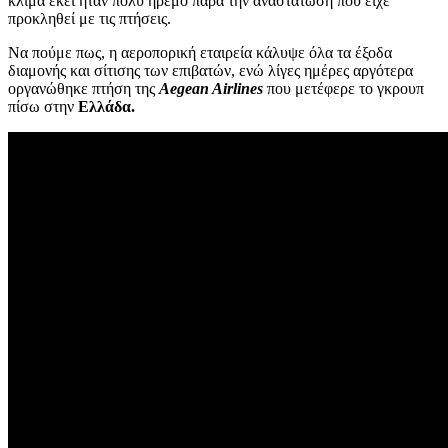
κλίμα εκεί ήταν πολύ ήρεμο παρά την αναστάτωση που είχε
προκληθεί με τις πτήσεις.
Να πούμε πως, η αεροπορική εταιρεία κάλυψε όλα τα έξοδα
διαμονής και σίτισης των επιβατών, ενώ λίγες ημέρες αργότερα
οργανώθηκε πτήση της
Aegean Airlines
που μετέφερε το γκρουπ
πίσω στην
Ελλάδα.