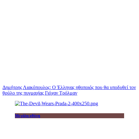
Δημήτρης Λιακόπουλος: Ο Έλληνας ηθοποιός που θα υποδυθεί τον
θρύλο της πυγμαχίας Γιόχαν Τρόλμαν
Μεγάλη οθόνη