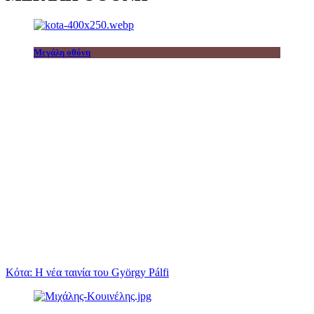
Μεγάλη οθόνη
Κότα: Η νέα ταινία του György Pálfi