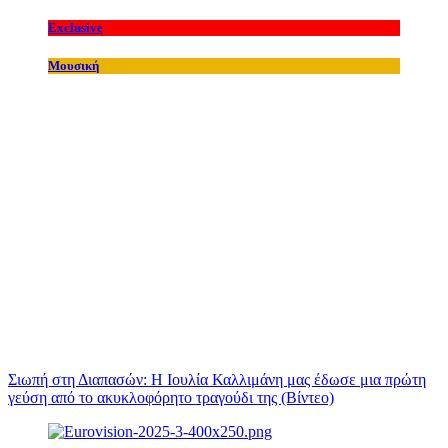
Exclusive
Μουσική
Σιωπή στη Διαπασών: Η Ιουλία Καλλιμάνη μας έδωσε μια πρώτη
γεύση από το ακυκλοφόρητο τραγούδι της (Βίντεο)