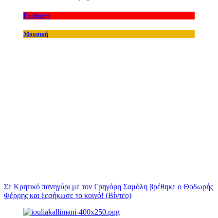
Exclusive
Μουσική
Σε Κρητικό πανηγύρι με τον Γρηγόρη Σαμόλη βρέθηκε ο Θοδωρής
Φέρρης και ξεσήκωσε το κοινό! (Βίντεο)