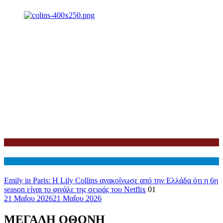
Netflix
Διεθνη
Emily in Paris: Η Lily Collins ανακοίνωσε από την Ελλάδα ότι η 6η
season είναι το φινάλε της σειράς του Netflix
01
21 Μαΐου 2026
21 Μαΐου 2026
ΜΕΓΑΛΗ ΟΘΟΝΗ