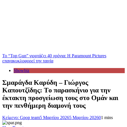
Το “Top Gun” γιορτάζει 40 χρόνια: Η Paramount Pictures
επανακυκλοφορεί την ταινία
Showbiz
Σμαράγδα Καρύδη – Γιώργος
Καπουτζίδης: Tο παρασκήνιο για την
έκτακτη προσγείωση τους στο Ομάν και
την πενθήμερη διαμονή τους
Κείμενο: Gpop team
5 Μαρτίου 2026
5 Μαρτίου 2026
0
1 mins