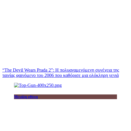
“The Devil Wears Prada 2”: Η πολυαναμενόμενη συνέχεια της
ταινίας φαινόμενο του 2006 που καθόρισε μια ολόκληρη γενιά
Μεγάλη οθόνη