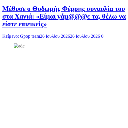
Μέθυσε ο Θοδωρής Φέρρης συναυλία του
στα Χανιά: «Είμαι γάμ@@@ε τα, θέλω να
είστε επιεικείς»
Κείμενο: Gpop team
26 Ιουλίου 2026
26 Ιουλίου 2026
0