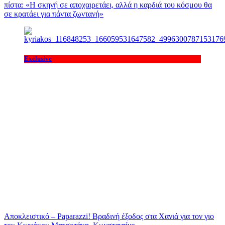
πίστα: «H σκηνή σε αποχαιρετάει, αλλά η καρδιά του κόσμου θα
σε κρατάει για πάντα ζωντανή»
Exclusive
Αποκλειστικό – Paparazzi! Βραδινή έξοδος στα Χανιά για τον γιο