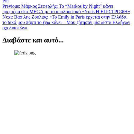
Pin
Πλοήγηση
Previous:
Μάρκος Σεφερλής: Το “Markos by Night” κάνει
πρεμιέρα στο MEGA με το απολαυστικό «Notis Η ΕΠΙΣΤΡΟΦΗ»
άρθρων
Next:
Βασίλης Ζούλιας: «Το Emily in Paris έρχεται στην Ελλάδα,
το δικό μου πάρτι το έχω κάνει – Μου ζήτησαν μία λίστα Ελλήνων
σχεδιαστών»
Διαβάστε και αυτό...