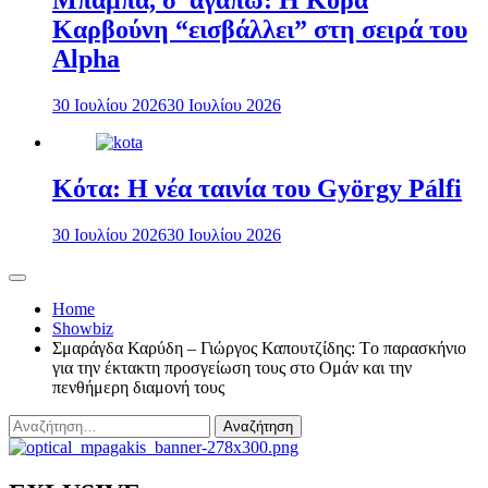
Μπαμπά, σ’ αγαπώ: Η Κόρα
Καρβούνη “εισβάλλει” στη σειρά του
Alpha
30 Ιουλίου 2026
30 Ιουλίου 2026
Κότα: Η νέα ταινία του György Pálfi
30 Ιουλίου 2026
30 Ιουλίου 2026
Home
Showbiz
Σμαράγδα Καρύδη – Γιώργος Καπουτζίδης: Tο παρασκήνιο
για την έκτακτη προσγείωση τους στο Ομάν και την
πενθήμερη διαμονή τους
Αναζήτηση
για: