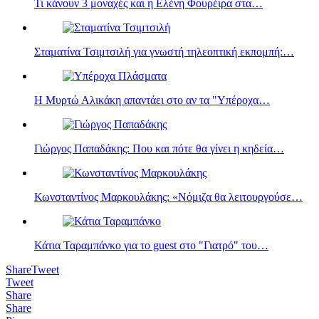
Τι κάνουν 3 μοναχές και η Eλένη Φουρέιρα στα…
Σταματίνα Τσιμτσιλή για γνωστή τηλεοπτική εκπομπή:…
Η Μυρτώ Αλικάκη απαντάει στο αν τα "Υπέροχα…
Γιώργος Παπαδάκης: Που και πότε θα γίνει η κηδεία…
Κωνσταντίνος Μαρκουλάκης: «Νόμιζα θα λειτουργούσε…
Κάτια Ταραμπάνκο για το guest στο "Γιατρό" του…
Share
Tweet
Tweet
Share
Share