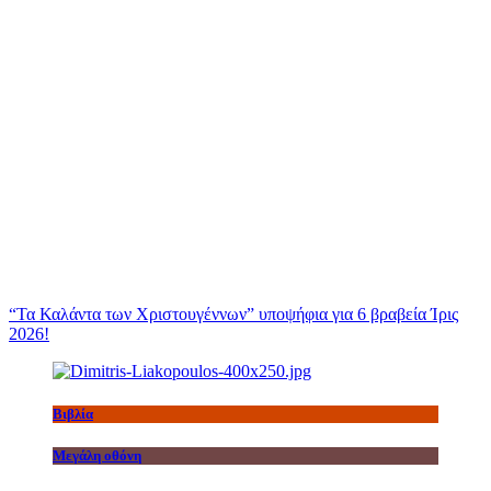
“Τα Καλάντα των Χριστουγέννων” υποψήφια για 6 βραβεία Ίρις
2026!
Βιβλία
Μεγάλη οθόνη