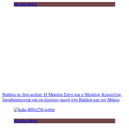
Μεγάλη οθόνη
Βαϊάνα σε live-action: Η Μαρίνα Σάττι και ο Μιχάλης Κουινέλης
ξαναβρίσκονται για να δώσουν φωνή στη Βαϊάνα και τον Μάουι
Μεγάλη οθόνη