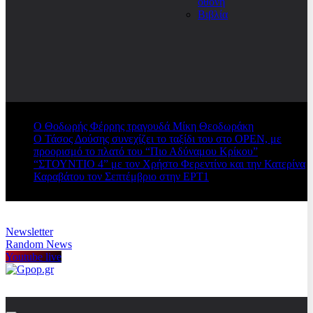
οθόνη
Βιβλία
Ο Θοδωρής Φέρρης τραγουδά Μίκη Θεοδωράκη
Ο Τάσος Δούσης συνεχίζει το ταξίδι του στο OPEN, με
προορισμό το πλατό του “Πιο Αδύναμου Κρίκου”
“ΣΤΟΥΝΤΙΟ 4” με τον Χρήστο Φερεντίνο και την Κατερίνα
Καραβάτου τον Σεπτέμβριο στην ΕΡΤ1
Newsletter
Random News
Youtube live
Gpop.gr