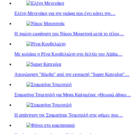
Ελένη Μενεγάκη για την γκάφα που έχει κάνει την…
Η πρώτη εμφάνιση του Νίκου Μουστινά μετά το τέλος…
Με κολάρο η Ρένα Κουβελιώτη στο δελτίο του Alpha…
Αποχώρηση "βόμβα" από την εκπομπή "Super Κατερίνα"…
Σταματίνα Τσιμτσιλή για Mega Καλημέρα: «Θεωρώ άδικο…
Η απάντηση της Σταματίνας Τσιμτσιλή στις φήμες που…