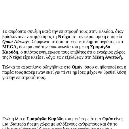
Το απρόοπτο συνέβη κατά την επιστροφή τους στην Ελλάδα, όταν
βρίσκονταν εν πτήσει προς τη
Ντόχα
με την αεροπορική εταιρεία
Qatar Airways
. Σύμφωνα με όσα μετέφερε ο δημοσιογράφος στο
MEGA,
ύστερα από την επικοινωνία του με τη
Σμαράγδα
Καρύδη
, ο πιλότος ενημέρωσε τους επιβάτες ότι ο εναέριος χώρος
της
Ντόχα
είχε κλείσει λόγω των εξελίξεων στη
Μέση Ανατολή
.
Τελικά το αεροπλάνο οδηγήθηκε στο
Ομάν,
όπου οι ηθοποιοί και η
παρέα τους παρέμειναν εκεί για πέντε ημέρες μέχρι να βρεθεί λύση
για την επιστροφή τους.
Ενώ η ίδια η
Σμαράγδα Καρύδη
του μετέφερε ότι το
Ομάν
είναι
μια ιδιαίτερα ήρεμη χώρα με φιλόξενους ανθρώπους και ότι το