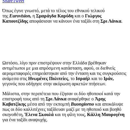
Share
Tweet
Όπως έγινε γνωστό, μετά το τέλος του εθνικού τελικού
της
Eurovision,
η
Σμαράγδα Καρύδη
και ο
Γιώργος
Καπουτζίδης
αποφάσισαν να κάνουν ένα ταξίδι στη
Σρι Λάνκα
.
Ωστόσο, λίγο πριν επιστρέψουν στην Ελλάδα βρέθηκαν
αντιμέτωποι με μια απρόσμενη κατάσταση, αφού, οι διεθνείς
αερομεταφορές επηρεάστηκαν από την ένταση και τις συγκρούσεις
ανάμεσα στις
Ηνωμένες Πολιτείες
, το
Ισραήλ
και το
Ιράν,
γεγονός που οδήγησε στην ακύρωση αρκετών πτήσεων.
Μάλιστα, στην περιπέτεια που έζησαν οι δύο ηθοποιοί κατά την
επιστροφή τους από τη
Σρι Λάνκα
αναφέρθηκε ο
Άρης
Καβατζίκης
μέσα από την εκπομπή
Buongiorno
και αποκάλυψε
πως οι δύο καλλιτέχνες ταξίδευαν μαζί με τη ηθοποιό και βοηθό
σκηνοθέτη,
Έλενα Σκουλά
και τη φίλη τους,
Κάλλη Μαυρογένη
για ένα ταξίδι αναψυχής.