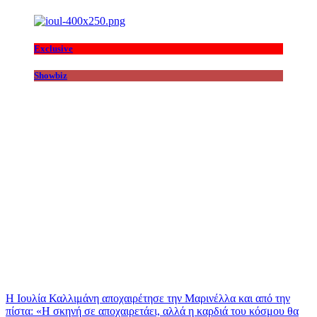
Exclusive
Showbiz
Η Ιουλία Καλλιμάνη αποχαιρέτησε την Μαρινέλλα και από την
πίστα: «H σκηνή σε αποχαιρετάει, αλλά η καρδιά του κόσμου θα