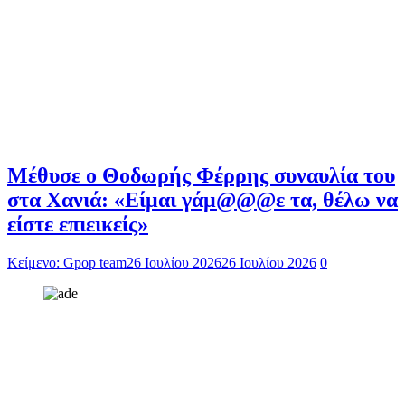
Μέθυσε ο Θοδωρής Φέρρης συναυλία του
στα Χανιά: «Είμαι γάμ@@@ε τα, θέλω να
είστε επιεικείς»
Κείμενο: Gpop team
26 Ιουλίου 2026
26 Ιουλίου 2026
0