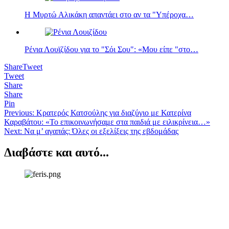
Η Μυρτώ Αλικάκη απαντάει στο αν τα "Υπέροχα…
Ρένια Λουϊζίδου για το "Σόι Σου": «Μου είπε "στο…
Share
Tweet
Tweet
Share
Share
Pin
Πλοήγηση
Previous:
Κρατερός Κατσούλης για διαζύγιο με Κατερίνα
Καραβάτου: «Το επικοινωνήσαμε στα παιδιά με ειλικρίνεια…»
άρθρων
Next:
Να μ’ αγαπάς: Όλες οι εξελίξεις της εβδομάδας
Διαβάστε και αυτό...