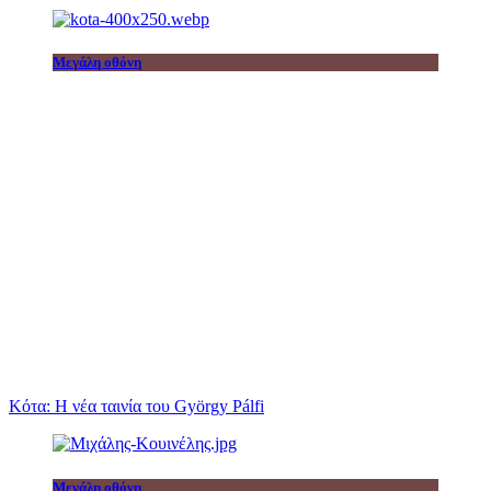
Μεγάλη οθόνη
Κότα: Η νέα ταινία του György Pálfi
Μεγάλη οθόνη