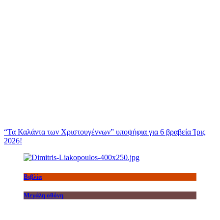
“Τα Καλάντα των Χριστουγέννων” υποψήφια για 6 βραβεία Ίρις
2026!
Βιβλία
Μεγάλη οθόνη