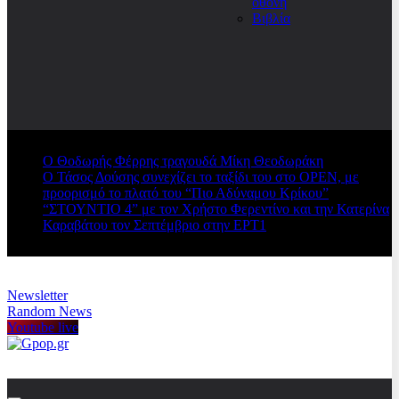
οθόνη
Βιβλία
Ο Θοδωρής Φέρρης τραγουδά Μίκη Θεοδωράκη
Ο Τάσος Δούσης συνεχίζει το ταξίδι του στο OPEN, με
προορισμό το πλατό του “Πιο Αδύναμου Κρίκου”
“ΣΤΟΥΝΤΙΟ 4” με τον Χρήστο Φερεντίνο και την Κατερίνα
Καραβάτου τον Σεπτέμβριο στην ΕΡΤ1
Newsletter
Random News
Youtube live
Gpop.gr