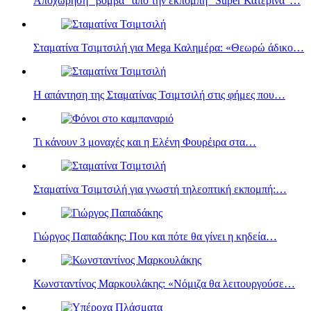
Αποχώρηση "βόμβα" από την εκπομπή "Super Κατερίνα"…
Σταματίνα Τσιμτσιλή για Mega Καλημέρα: «Θεωρώ άδικο…
Η απάντηση της Σταματίνας Τσιμτσιλή στις φήμες που…
Τι κάνουν 3 μοναχές και η Eλένη Φουρέιρα στα…
Σταματίνα Τσιμτσιλή για γνωστή τηλεοπτική εκπομπή:…
Γιώργος Παπαδάκης: Που και πότε θα γίνει η κηδεία…
Κωνσταντίνος Μαρκουλάκης: «Νόμιζα θα λειτουργούσε…