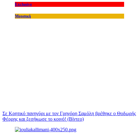
Exclusive
Μουσική
Σε Κρητικό πανηγύρι με τον Γρηγόρη Σαμόλη βρέθηκε ο Θοδωρής
Φέρρης και ξεσήκωσε το κοινό! (Βίντεο)