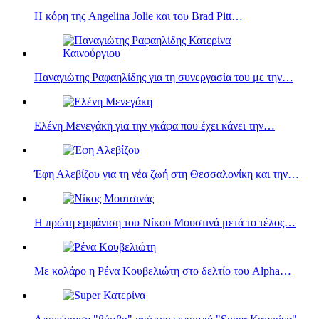
Η κόρη της Angelina Jolie και του Brad Pitt…
Παναγιώτης Ραφαηλίδης για τη συνεργασία του με την…
Ελένη Μενεγάκη για την γκάφα που έχει κάνει την…
Έφη Αλεβίζου για τη νέα ζωή στη Θεσσαλονίκη και την…
Η πρώτη εμφάνιση του Νίκου Μουστινά μετά το τέλος…
Με κολάρο η Ρένα Κουβελιώτη στο δελτίο του Alpha…