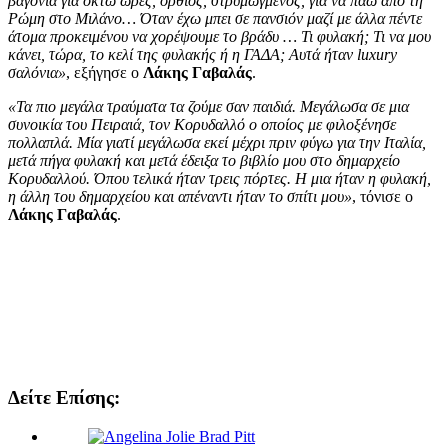
βαγόνια για οκτώ ώρες, όρθιος, στρυμωγμένος, για να πάω από τη
Ρώμη στο Μιλάνο… Όταν έχω μπει σε πανσιόν μαζί με άλλα πέντε
άτομα προκειμένου να χορέψουμε το βράδυ … Τι φυλακή; Τι να μου
κάνει, τώρα, το κελί της φυλακής ή η ΓΑΔΑ; Αυτά ήταν luxury
σαλόνια»
, εξήγησε ο
Λάκης Γαβαλάς
.
«Τα πιο μεγάλα τραύματα τα ζούμε σαν παιδιά. Μεγάλωσα σε μια
συνοικία του Πειραιά, τον Κορυδαλλό ο οποίος με φιλοξένησε
πολλαπλά. Μία γιατί μεγάλωσα εκεί μέχρι πριν φύγω για την Ιταλία,
μετά πήγα φυλακή και μετά έδειξα το βιβλίο μου στο δημαρχείο
Κορυδαλλού. Όπου τελικά ήταν τρεις πόρτες. Η μια ήταν η φυλακή,
η άλλη του δημαρχείου και απέναντι ήταν το σπίτι μου»
, τόνισε ο
Λάκης Γαβαλάς
.
Δείτε Επίσης: