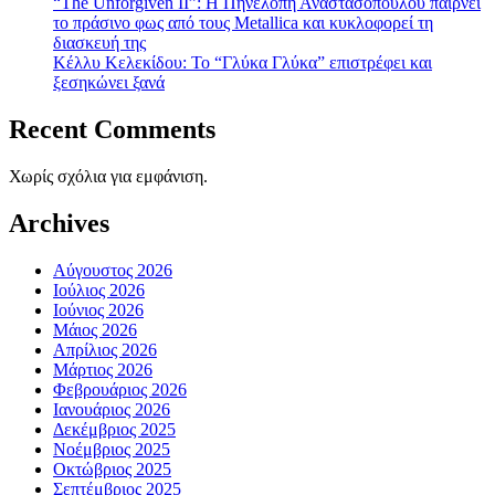
“The Unforgiven II”: Η Πηνελόπη Αναστασοπούλου παίρνει
το πράσινο φως από τους Metallica και κυκλοφορεί τη
διασκευή της
Κέλλυ Κελεκίδου: Το “Γλύκα Γλύκα” επιστρέφει και
ξεσηκώνει ξανά
Recent Comments
Χωρίς σχόλια για εμφάνιση.
Archives
Αύγουστος 2026
Ιούλιος 2026
Ιούνιος 2026
Μάιος 2026
Απρίλιος 2026
Μάρτιος 2026
Φεβρουάριος 2026
Ιανουάριος 2026
Δεκέμβριος 2025
Νοέμβριος 2025
Οκτώβριος 2025
Σεπτέμβριος 2025