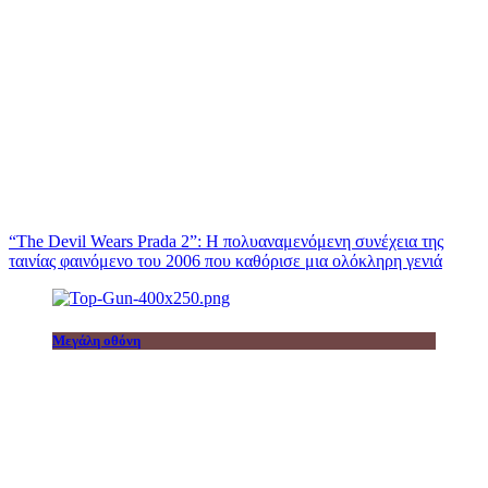
“The Devil Wears Prada 2”: Η πολυαναμενόμενη συνέχεια της
ταινίας φαινόμενο του 2006 που καθόρισε μια ολόκληρη γενιά
Μεγάλη οθόνη