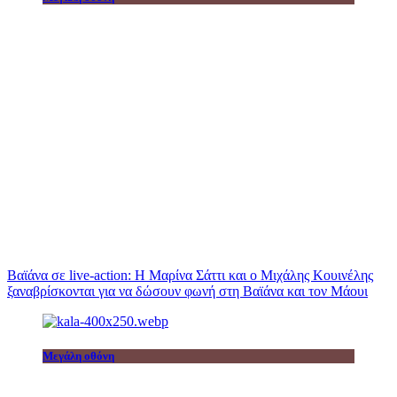
Βαϊάνα σε live-action: Η Μαρίνα Σάττι και ο Μιχάλης Κουινέλης
ξαναβρίσκονται για να δώσουν φωνή στη Βαϊάνα και τον Μάουι
Μεγάλη οθόνη