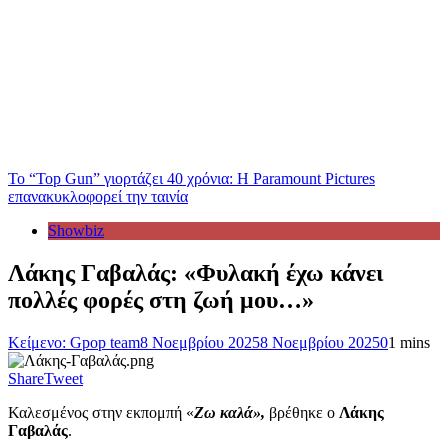
Το “Top Gun” γιορτάζει 40 χρόνια: Η Paramount Pictures
επανακυκλοφορεί την ταινία
Showbiz
Λάκης Γαβαλάς: «Φυλακή έχω κάνει
πολλές φορές στη ζωή μου…»
Κείμενο: Gpop team
8 Νοεμβρίου 2025
8 Νοεμβρίου 2025
0
1 mins
Share
Tweet
Καλεσμένος στην εκπομπή «
Ζω καλά»,
βρέθηκε ο
Λάκης
Γαβαλάς
.