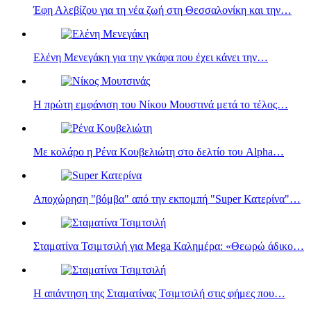
Έφη Αλεβίζου για τη νέα ζωή στη Θεσσαλονίκη και την…
Ελένη Μενεγάκη για την γκάφα που έχει κάνει την…
Η πρώτη εμφάνιση του Νίκου Μουστινά μετά το τέλος…
Με κολάρο η Ρένα Κουβελιώτη στο δελτίο του Alpha…
Αποχώρηση "βόμβα" από την εκπομπή "Super Κατερίνα"…
Σταματίνα Τσιμτσιλή για Mega Καλημέρα: «Θεωρώ άδικο…
Η απάντηση της Σταματίνας Τσιμτσιλή στις φήμες που…