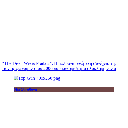
“The Devil Wears Prada 2”: Η πολυαναμενόμενη συνέχεια της
ταινίας φαινόμενο του 2006 που καθόρισε μια ολόκληρη γενιά
Μεγάλη οθόνη