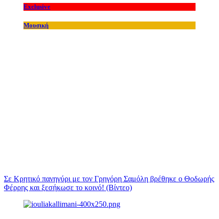
Exclusive
Μουσική
Σε Κρητικό πανηγύρι με τον Γρηγόρη Σαμόλη βρέθηκε ο Θοδωρής
Φέρρης και ξεσήκωσε το κοινό! (Βίντεο)