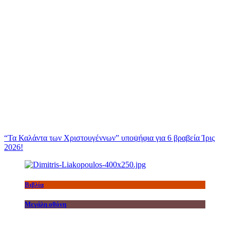
“Τα Καλάντα των Χριστουγέννων” υποψήφια για 6 βραβεία Ίρις
2026!
Βιβλία
Μεγάλη οθόνη