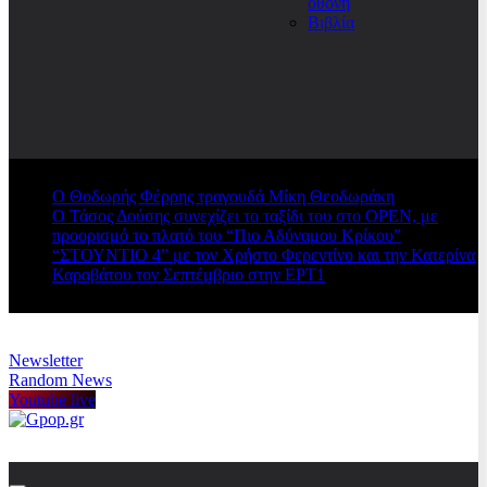
οθόνη
Βιβλία
Ο Θοδωρής Φέρρης τραγουδά Μίκη Θεοδωράκη
Ο Τάσος Δούσης συνεχίζει το ταξίδι του στο OPEN, με
προορισμό το πλατό του “Πιο Αδύναμου Κρίκου”
“ΣΤΟΥΝΤΙΟ 4” με τον Χρήστο Φερεντίνο και την Κατερίνα
Καραβάτου τον Σεπτέμβριο στην ΕΡΤ1
Newsletter
Random News
Youtube live
Gpop.gr