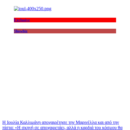
Exclusive
Showbiz
Η Ιουλία Καλλιμάνη αποχαιρέτησε την Μαρινέλλα και από την
πίστα: «H σκηνή σε αποχαιρετάει, αλλά η καρδιά του κόσμου θα