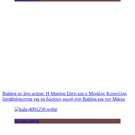
Βαϊάνα σε live-action: Η Μαρίνα Σάττι και ο Μιχάλης Κουινέλης
ξαναβρίσκονται για να δώσουν φωνή στη Βαϊάνα και τον Μάουι
Μεγάλη οθόνη