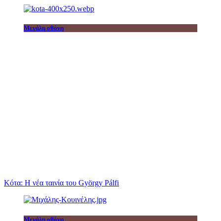
Μεγάλη οθόνη
Κότα: Η νέα ταινία του György Pálfi
Μεγάλη οθόνη