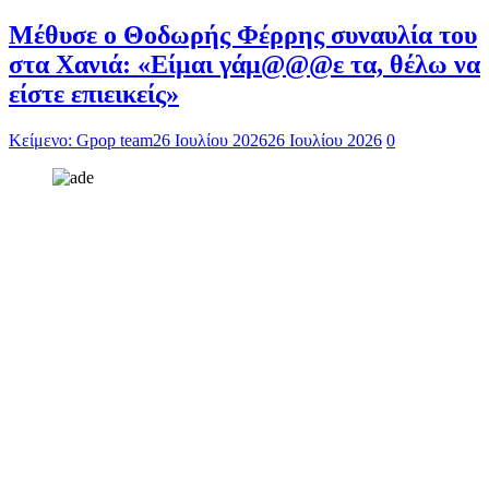
Μέθυσε ο Θοδωρής Φέρρης συναυλία του
στα Χανιά: «Είμαι γάμ@@@ε τα, θέλω να
είστε επιεικείς»
Κείμενο: Gpop team
26 Ιουλίου 2026
26 Ιουλίου 2026
0