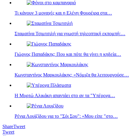
Τι κάνουν 3 μοναχές και η Eλένη Φουρέιρα στα…
Σταματίνα Τσιμτσιλή για γνωστή τηλεοπτική εκπομπή:…
Γιώργος Παπαδάκης: Που και πότε θα γίνει η κηδεία…
Κωνσταντίνος Μαρκουλάκης: «Νόμιζα θα λειτουργούσε…
Η Μυρτώ Αλικάκη απαντάει στο αν τα "Υπέροχα…
Ρένια Λουϊζίδου για το "Σόι Σου": «Μου είπε "στο…
Share
Tweet
Tweet