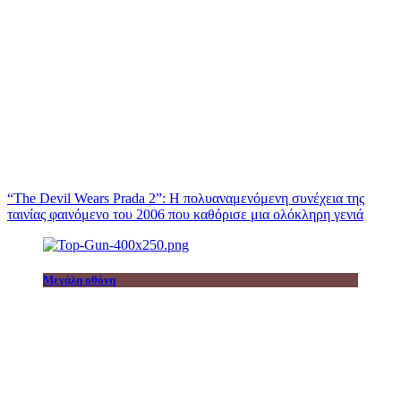
“The Devil Wears Prada 2”: Η πολυαναμενόμενη συνέχεια της
ταινίας φαινόμενο του 2006 που καθόρισε μια ολόκληρη γενιά
Μεγάλη οθόνη