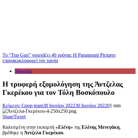
Το “Top Gun” γιορτάζει 40 χρόνια: Η Paramount Pictures
επανακυκλοφορεί την ταινία
Showbiz
Η τρυφερή εξομολόγηση της Άντζελας
Γκερέκου για τον Τόλη Βοσκόπουλο
Κείμενο: Gpop team
30 Ιουνίου 2022
30 Ιουνίου 2022
0
1 min
Share
Tweet
Καλεσμένη στην εκπομπή
«Ελένη»
της
Ελένης Μενεγάκη
,
βρέθηκε η
Άντζελα Γκερέκου
.