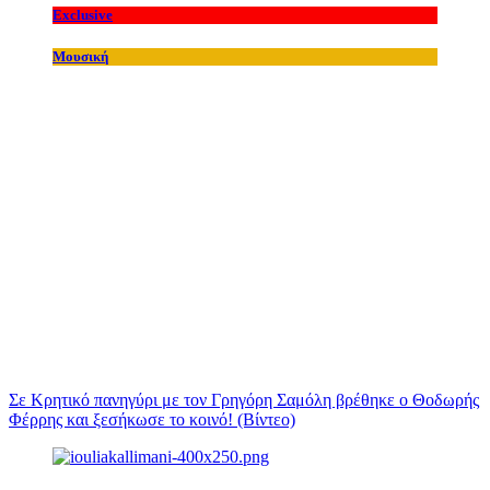
Exclusive
Μουσική
Σε Κρητικό πανηγύρι με τον Γρηγόρη Σαμόλη βρέθηκε ο Θοδωρής
Φέρρης και ξεσήκωσε το κοινό! (Βίντεο)