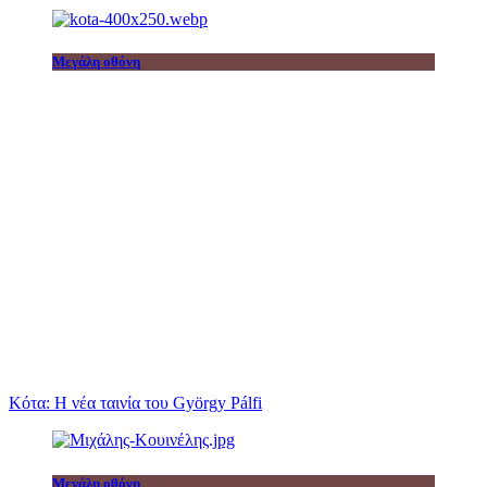
Μεγάλη οθόνη
Κότα: Η νέα ταινία του György Pálfi
Μεγάλη οθόνη