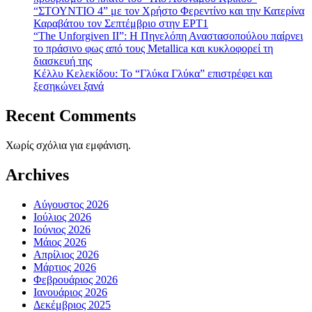
“ΣΤΟΥΝΤΙΟ 4” με τον Χρήστο Φερεντίνο και την Κατερίνα
Καραβάτου τον Σεπτέμβριο στην ΕΡΤ1
“The Unforgiven II”: Η Πηνελόπη Αναστασοπούλου παίρνει
το πράσινο φως από τους Metallica και κυκλοφορεί τη
διασκευή της
Κέλλυ Κελεκίδου: Το “Γλύκα Γλύκα” επιστρέφει και
ξεσηκώνει ξανά
Recent Comments
Χωρίς σχόλια για εμφάνιση.
Archives
Αύγουστος 2026
Ιούλιος 2026
Ιούνιος 2026
Μάιος 2026
Απρίλιος 2026
Μάρτιος 2026
Φεβρουάριος 2026
Ιανουάριος 2026
Δεκέμβριος 2025