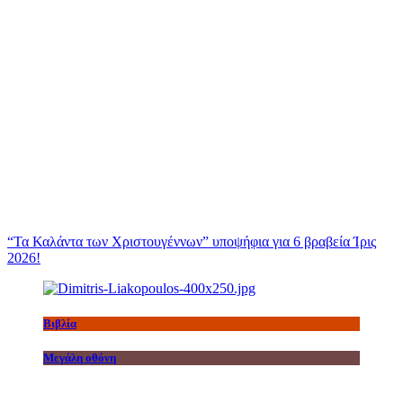
“Τα Καλάντα των Χριστουγέννων” υποψήφια για 6 βραβεία Ίρις
2026!
Βιβλία
Μεγάλη οθόνη