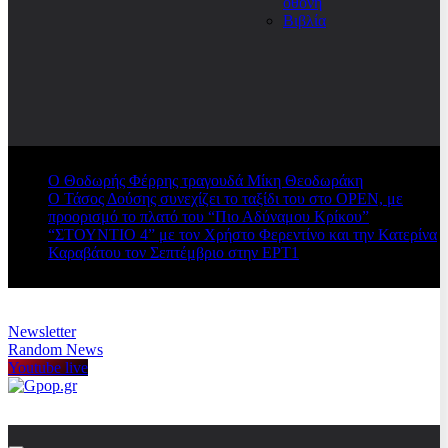
οθόνη
Βιβλία
Ο Θοδωρής Φέρρης τραγουδά Μίκη Θεοδωράκη
Ο Τάσος Δούσης συνεχίζει το ταξίδι του στο OPEN, με
προορισμό το πλατό του “Πιο Αδύναμου Κρίκου”
“ΣΤΟΥΝΤΙΟ 4” με τον Χρήστο Φερεντίνο και την Κατερίνα
Καραβάτου τον Σεπτέμβριο στην ΕΡΤ1
Newsletter
Random News
Youtube live
Gpop.gr