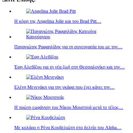
Η κόρη της Angelina Jolie και του Brad Pitt…
Παναγιώτης Ραφαηλίδης για τη συνεργασία του με την…
Έφη Αλεβίζου για τη νέα ζωή στη Θεσσαλονίκη και την…
Ελένη Μενεγάκη για την γκάφα που έχει κάνει την…
Η πρώτη εμφάνιση του Νίκου Μουστινά μετά το τέλος…
Με κολάρο η Ρένα Κουβελιώτη στο δελτίο του Alpha…