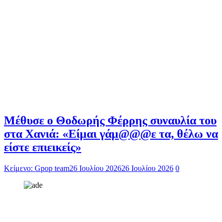
Μέθυσε ο Θοδωρής Φέρρης συναυλία του
στα Χανιά: «Είμαι γάμ@@@ε τα, θέλω να
είστε επιεικείς»
Κείμενο: Gpop team
26 Ιουλίου 2026
26 Ιουλίου 2026
0