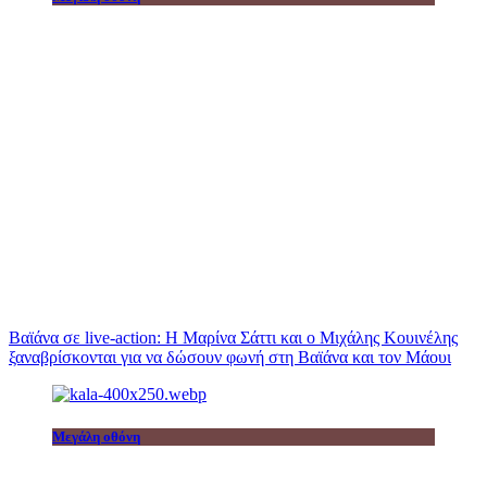
Βαϊάνα σε live-action: Η Μαρίνα Σάττι και ο Μιχάλης Κουινέλης
ξαναβρίσκονται για να δώσουν φωνή στη Βαϊάνα και τον Μάουι
Μεγάλη οθόνη