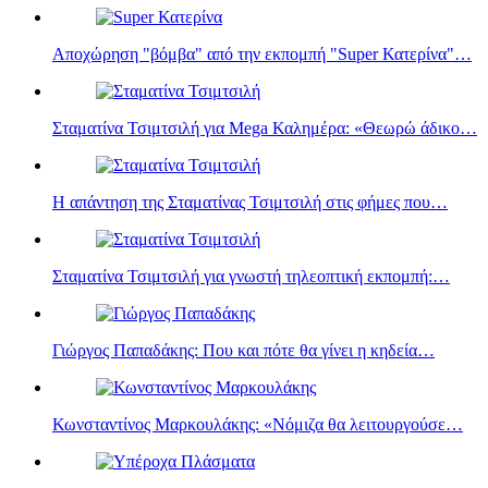
Αποχώρηση "βόμβα" από την εκπομπή "Super Κατερίνα"…
Σταματίνα Τσιμτσιλή για Mega Καλημέρα: «Θεωρώ άδικο…
Η απάντηση της Σταματίνας Τσιμτσιλή στις φήμες που…
Σταματίνα Τσιμτσιλή για γνωστή τηλεοπτική εκπομπή:…
Γιώργος Παπαδάκης: Που και πότε θα γίνει η κηδεία…
Κωνσταντίνος Μαρκουλάκης: «Νόμιζα θα λειτουργούσε…