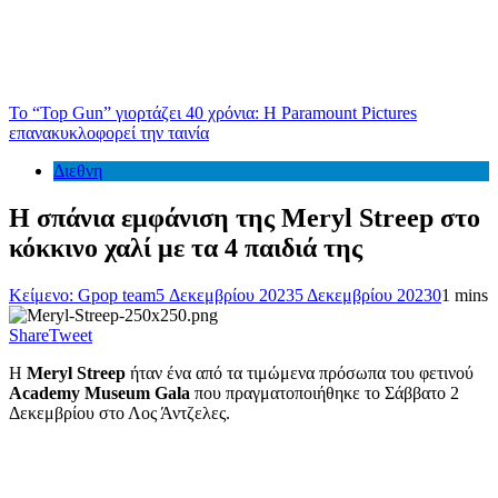
Το “Top Gun” γιορτάζει 40 χρόνια: Η Paramount Pictures
επανακυκλοφορεί την ταινία
Διεθνη
Η σπάνια εμφάνιση της Meryl Streep στο
κόκκινο χαλί με τα 4 παιδιά της
Κείμενο: Gpop team
5 Δεκεμβρίου 2023
5 Δεκεμβρίου 2023
0
1 mins
Share
Tweet
H
Meryl Streep
ήταν ένα από τα τιμώμενα πρόσωπα του φετινού
Academy Museum Gala
που πραγματοποιήθηκε το Σάββατο 2
Δεκεμβρίου στο Λος Άντζελες.