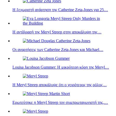
Η ξεχωριστή ανάρτηση της Catherine Zeta-Jones για 25…
Η αντίδρασή της Meryl Streep‎‎ ‎‎στην αποκάλυψη της…
Οι αναρτήσεις των Catherine Zeta-Jones και Michael…
Louisa Jacobson Gummer: Η μικρότερη κόρη της Meryl…
Η Meryl Streep αποκάλυψε ότι ο χειρότερος της ρόλος…
Ερωτεύτηκε η Meryl Streep τον συμπρωταγωνιστή της,…