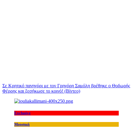
Σε Κρητικό πανηγύρι με τον Γρηγόρη Σαμόλη βρέθηκε ο Θοδωρής
Φέρρης και ξεσήκωσε το κοινό! (Βίντεο)
Exclusive
Μουσική