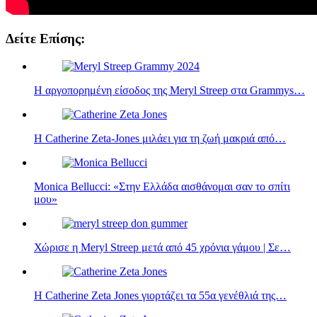
Δείτε Επίσης:
Η αργοπορημένη είσοδος της Meryl Streep στα Grammys…
Η Catherine Zeta-Jones μιλάει για τη ζωή μακριά από…
Monica Bellucci: «Στην Ελλάδα αισθάνομαι σαν το σπίτι
μου»
Χώρισε η Meryl Streep μετά από 45 χρόνια γάμου | Σε…
Η Catherine Zeta Jones γιορτάζει τα 55α γενέθλιά της…