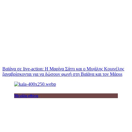
Βαϊάνα σε live-action: Η Μαρίνα Σάττι και ο Μιχάλης Κουινέλης
ξαναβρίσκονται για να δώσουν φωνή στη Βαϊάνα και τον Μάουι
Μεγάλη οθόνη