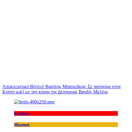
Αποκλειστικό Βίντεο! Βασίλης Μπισμπίκης: Σε πανηγύρι στην
Κρήτη μαζί με την κόρης της Δέσποινας Βανδή, Μελίνα
Exclusive
Μουσική