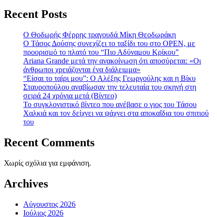
Recent Posts
Ο Θοδωρής Φέρρης τραγουδά Μίκη Θεοδωράκη
Ο Τάσος Δούσης συνεχίζει το ταξίδι του στο OPEN, με
προορισμό το πλατό του “Πιο Αδύναμου Κρίκου”
Ariana Grande μετά την ανακοίνωση ότι αποσύρεται: «Οι
άνθρωποι χρειάζονται ένα διάλειμμα»
“Είσαι το ταίρι μου”: Ο Αλέξης Γεωργούλης και η Βίκυ
Σταυροπούλου αναβίωσαν την τελευταία του σκηνή στη
σειρά 24 χρόνια μετά (Βίντεο)
To συγκλονιστικό βίντεο που ανέβασε ο γιος του Τάσου
Χαλκιά και τον δείχνει να ψάχνει στα αποκαΐδια του σπιτιού
του
Recent Comments
Χωρίς σχόλια για εμφάνιση.
Archives
Αύγουστος 2026
Ιούλιος 2026