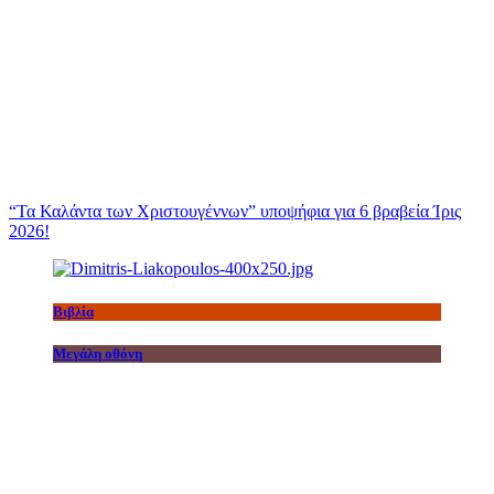
“Τα Καλάντα των Χριστουγέννων” υποψήφια για 6 βραβεία Ίρις
2026!
Βιβλία
Μεγάλη οθόνη