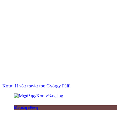
Κότα: Η νέα ταινία του György Pálfi
Μεγάλη οθόνη