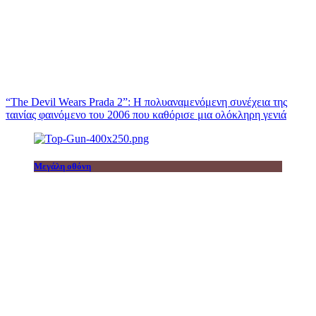
“The Devil Wears Prada 2”: Η πολυαναμενόμενη συνέχεια της
ταινίας φαινόμενο του 2006 που καθόρισε μια ολόκληρη γενιά
Μεγάλη οθόνη