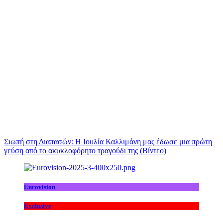
Σιωπή στη Διαπασών: Η Ιουλία Καλλιμάνη μας έδωσε μια πρώτη
γεύση από το ακυκλοφόρητο τραγούδι της (Βίντεο)
Eurovision
Exclusive