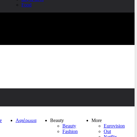
Food
e
Αφιέρωμα
Beauty
More
Beauty
Eurovision
Fashion
Out
Netflix