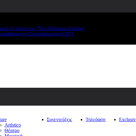
ρισμό το πλατό του “Πιο Αδύναμου Κρίκου”
Καραβάτου τον Σεπτέμβριο στην ΕΡΤ1
ture
Συνεντεύξεις
Τηλεόαση
Exclusiv
Artístico
Θέατρο
Μουσική