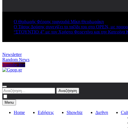
Ο Θοδωρής Φέρρης τραγουδά Μίκη Θεοδωράκη
Ο Τάσος Δούσης συνεχίζει το ταξίδι του στο OPEN, με προο
“ΣΤΟΥΝΤΙΟ 4” με τον Χρήστο Φερεντίνο και την Κατερίνα 
Newsletter
Random News
Youtube live
Gpop.gr
Αναζήτηση
για:
Menu
Home
Ειδήσεις
Showbiz
Διεθνη
Cul