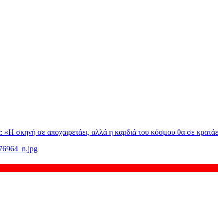
: «H σκηνή σε αποχαιρετάει, αλλά η καρδιά του κόσμου θα σε κρατάε