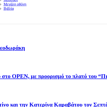
Μεγάλη οθόνη
Βιβλία
Θεοδωράκη
ου στο OPEN, με προορισμό το πλατό του “
νο και την Κατερίνα Καραβάτου τον Σεπτ