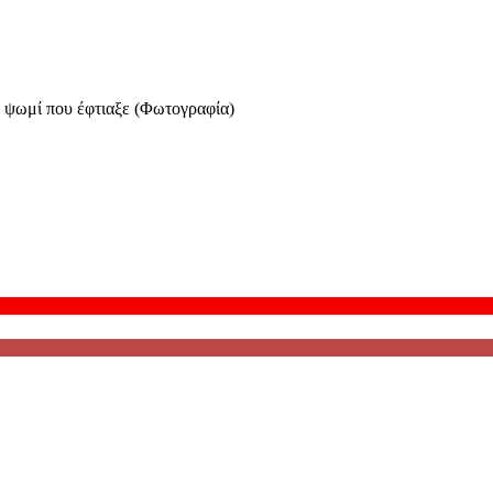
ό ψωμί που έφτιαξε (Φωτογραφία)