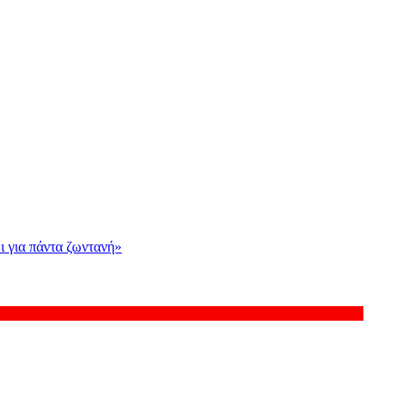
ι για πάντα ζωντανή»