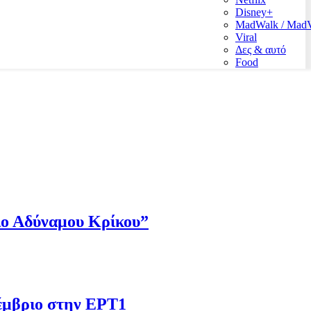
Disney+
MadWalk / Ma
Viral
Δες & αυτό
Food
Πιο Αδύναμου Κρίκου”
έμβριο στην ΕΡΤ1