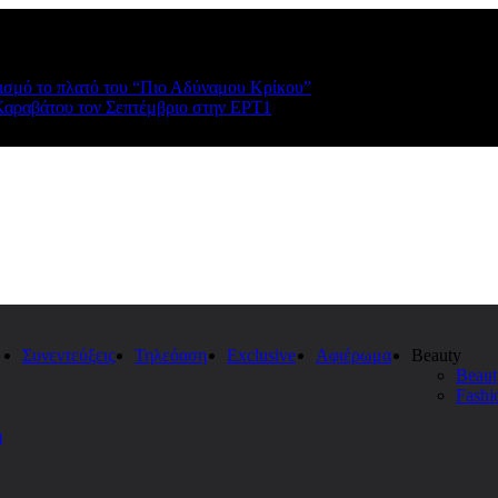
ρισμό το πλατό του “Πιο Αδύναμου Κρίκου”
Καραβάτου τον Σεπτέμβριο στην ΕΡΤ1
Συνεντεύξεις
Τηλεόαση
Exclusive
Αφιέρωμα
Beauty
Beaut
Fashi
η