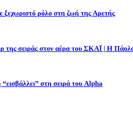
με ξεχωριστό ρόλο στη ζωή της Αρετής
ρ της σειράς στον αέρα του ΣΚΑΪ | Η Πάολ
“εισβάλλει” στη σειρά του Alpha