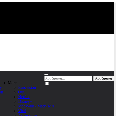
Αναζήτηση
για:
More
y
Eurovision
on
Out
Netflix
Disney+
MadWalk / MadVMA
Viral
Δες & αυτό