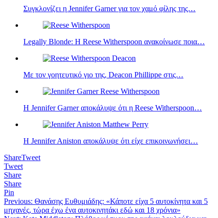
Συγκλονίζει η Jennifer Garner για τον χαμό φίλης της…
Legally Blonde: Η Reese Witherspoon ανακοίνωσε ποια…
Με τον γοητευτικό γιο της, Deacon Phillippe στις…
Η Jennifer Garner αποκάλυψε ότι η Reese Witherspoon…
H Jennifer Aniston αποκάλυψε ότι είχε επικοινωνήσει…
Share
Tweet
Tweet
Share
Share
Pin
Πλοήγηση
Previous:
Θανάσης Ευθυμιάδης: «Κάποτε είχα 5 αυτοκίνητα και 5
μηχανές, τώρα έχω ένα αυτοκινητάκι εδώ και 18 χρόνια»
άρθρων