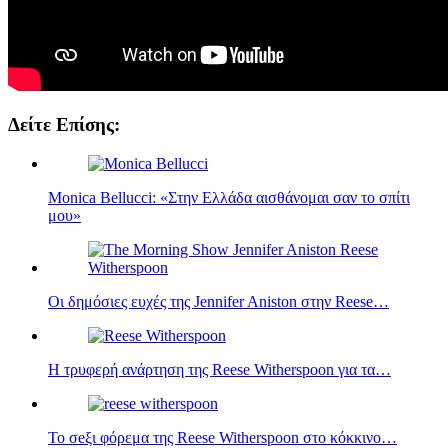
Δείτε Επίσης:
Monica Bellucci: «Στην Ελλάδα αισθάνομαι σαν το σπίτι
μου»
Οι δημόσιες ευχές της Jennifer Aniston στην Reese…
Η τρυφερή ανάρτηση της Reese Witherspoon για τα…
Το σeξι φόρεμα της Reese Witherspoon στο κόκκινο…