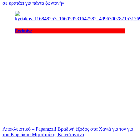
σε κρατάει για πάντα ζωντανή»
Exclusive
Αποκλειστικό – Paparazzi! Βραδινή έξοδος στα Χανιά για τον γιο
του Κυριάκου Μητσοτάκη, Κωνσταντίνο