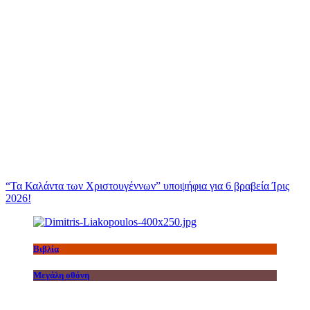
“Τα Καλάντα των Χριστουγέννων” υποψήφια για 6 βραβεία Ίρις
2026!
Βιβλία
Μεγάλη οθόνη