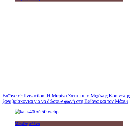
Βαϊάνα σε live-action: Η Μαρίνα Σάττι και ο Μιχάλης Κουινέλης
ξαναβρίσκονται για να δώσουν φωνή στη Βαϊάνα και τον Μάουι
Μεγάλη οθόνη