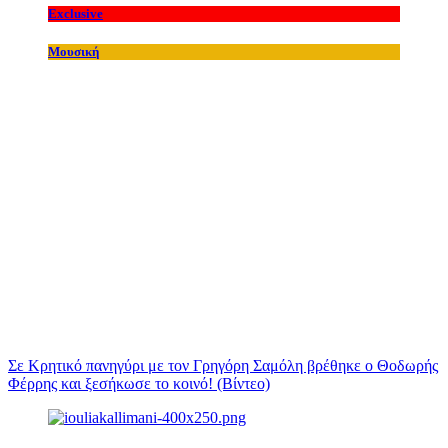
Exclusive
Μουσική
Σε Κρητικό πανηγύρι με τον Γρηγόρη Σαμόλη βρέθηκε ο Θοδωρής
Φέρρης και ξεσήκωσε το κοινό! (Βίντεο)