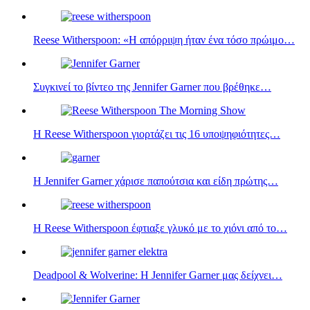
Reese Witherspoon: «Η απόρριψη ήταν ένα τόσο πρώιμο…
Συγκινεί το βίντεο της Jennifer Garner που βρέθηκε…
Η Reese Witherspoon γιορτάζει τις 16 υποψηφιότητες…
Η Jennifer Garner χάρισε παπούτσια και είδη πρώτης…
Η Reese Witherspoon έφτιαξε γλυκό με το χιόνι από το…
Deadpool & Wolverine: H Jennifer Garner μας δείχνει…