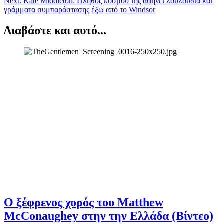
Next:
Kate Middleton: Πλήθος κόσμου της αφήνει λουλούδια και
γράμματα συμπαράστασης έξω από το Windsor
Διαβάστε και αυτό...
Ο ξέφρενος χορός του Matthew
McConaughey στην την Ελλάδα (Βίντεο)