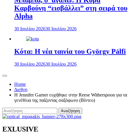
Μπαμπά, σ’ αγαπώ: Η Κόρα
Καρβούνη “εισβάλλει” στη σειρά του
Alpha
30 Ιουλίου 2026
30 Ιουλίου 2026
Κότα: Η νέα ταινία του György Pálfi
30 Ιουλίου 2026
30 Ιουλίου 2026
Home
Διεθνη
Η Jennifer Garner ευχήθηκε στην Reese Witherspoon για τα
γενέθλια της παίζοντας σαξόφωνο (Βίντεο)
Αναζήτηση
για:
EXLUSIVE