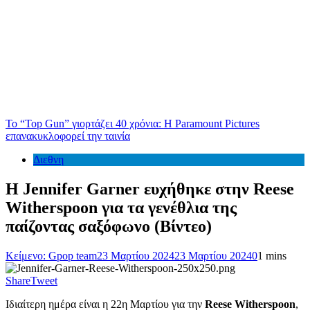
Το “Top Gun” γιορτάζει 40 χρόνια: Η Paramount Pictures
επανακυκλοφορεί την ταινία
Διεθνη
Η Jennifer Garner ευχήθηκε στην Reese
Witherspoon για τα γενέθλια της
παίζοντας σαξόφωνο (Βίντεο)
Κείμενο: Gpop team
23 Μαρτίου 2024
23 Μαρτίου 2024
0
1 mins
Share
Tweet
Ιδιαίτερη ημέρα είναι η 22η Μαρτίου για την
Reese Witherspoon
,