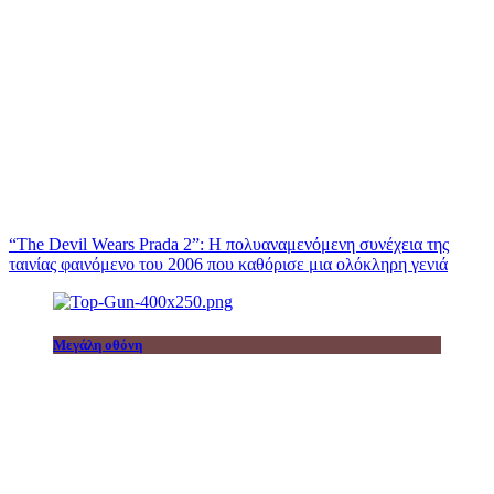
“The Devil Wears Prada 2”: Η πολυαναμενόμενη συνέχεια της
ταινίας φαινόμενο του 2006 που καθόρισε μια ολόκληρη γενιά
Μεγάλη οθόνη