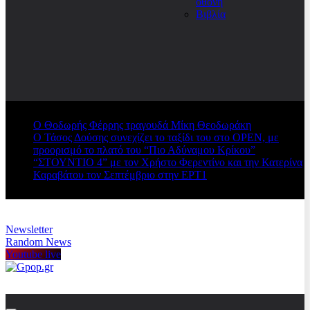
οθόνη
Βιβλία
Ο Θοδωρής Φέρρης τραγουδά Μίκη Θεοδωράκη
Ο Τάσος Δούσης συνεχίζει το ταξίδι του στο OPEN, με
προορισμό το πλατό του “Πιο Αδύναμου Κρίκου”
“ΣΤΟΥΝΤΙΟ 4” με τον Χρήστο Φερεντίνο και την Κατερίνα
Καραβάτου τον Σεπτέμβριο στην ΕΡΤ1
Newsletter
Random News
Youtube live
Gpop.gr