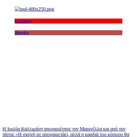
Exclusive
Showbiz
Η Ιουλία Καλλιμάνη αποχαιρέτησε την Μαρινέλλα και από την
πίστα: «H σκηνή σε αποχαιρετάει, αλλά η καρδιά του κόσμου θα