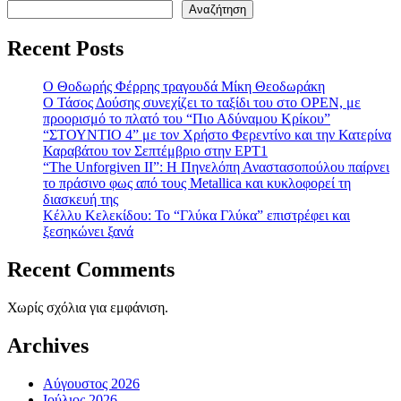
Αναζήτηση
Recent Posts
Ο Θοδωρής Φέρρης τραγουδά Μίκη Θεοδωράκη
Ο Τάσος Δούσης συνεχίζει το ταξίδι του στο OPEN, με
προορισμό το πλατό του “Πιο Αδύναμου Κρίκου”
“ΣΤΟΥΝΤΙΟ 4” με τον Χρήστο Φερεντίνο και την Κατερίνα
Καραβάτου τον Σεπτέμβριο στην ΕΡΤ1
“The Unforgiven II”: Η Πηνελόπη Αναστασοπούλου παίρνει
το πράσινο φως από τους Metallica και κυκλοφορεί τη
διασκευή της
Κέλλυ Κελεκίδου: Το “Γλύκα Γλύκα” επιστρέφει και
ξεσηκώνει ξανά
Recent Comments
Χωρίς σχόλια για εμφάνιση.
Archives
Αύγουστος 2026
Ιούλιος 2026