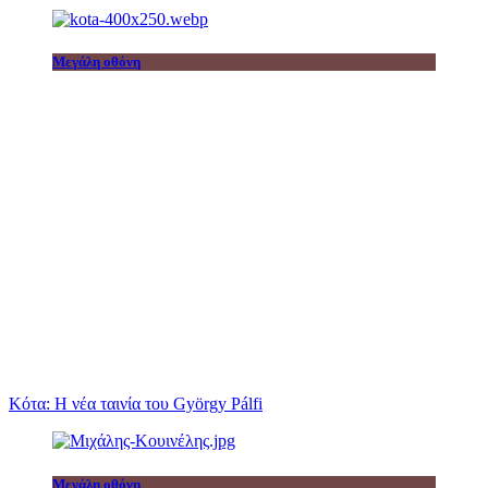
Μεγάλη οθόνη
Κότα: Η νέα ταινία του György Pálfi
Μεγάλη οθόνη