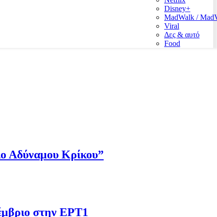
Disney+
MadWalk / Ma
Viral
Δες & αυτό
Food
Πιο Αδύναμου Κρίκου”
έμβριο στην ΕΡΤ1