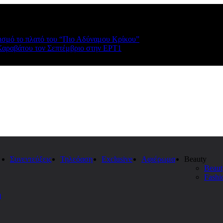
ρισμό το πλατό του “Πιο Αδύναμου Κρίκου”
Καραβάτου τον Σεπτέμβριο στην ΕΡΤ1
Συνεντεύξεις
Τηλεόαση
Exclusive
Αφιέρωμα
Beauty
Beaut
Fashi
η