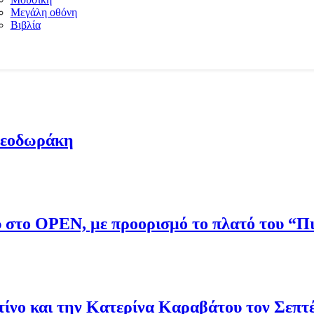
Μεγάλη οθόνη
Βιβλία
Θεοδωράκη
ου στο OPEN, με προορισμό το πλατό του “
νο και την Κατερίνα Καραβάτου τον Σεπτ