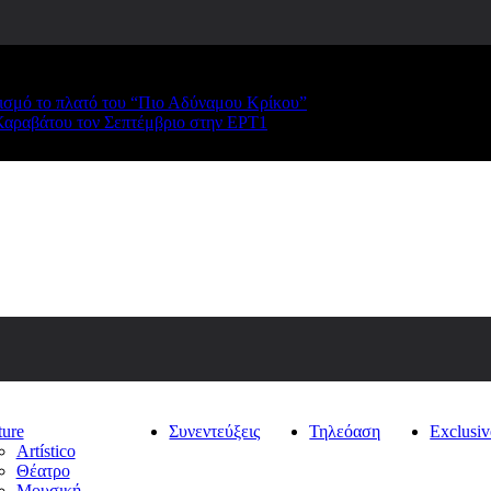
ρισμό το πλατό του “Πιο Αδύναμου Κρίκου”
Καραβάτου τον Σεπτέμβριο στην ΕΡΤ1
ture
Συνεντεύξεις
Τηλεόαση
Exclusiv
Artístico
Θέατρο
Μουσική