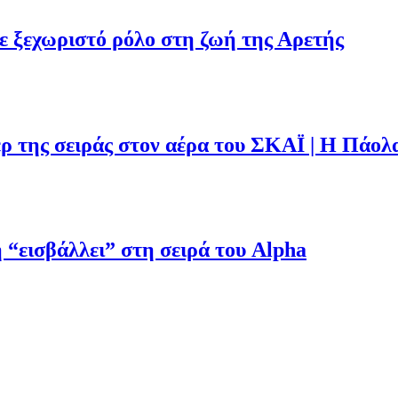
με ξεχωριστό ρόλο στη ζωή της Αρετής
ρ της σειράς στον αέρα του ΣΚΑΪ | Η Πάολ
“εισβάλλει” στη σειρά του Alpha