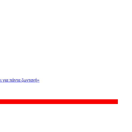
ι για πάντα ζωντανή»