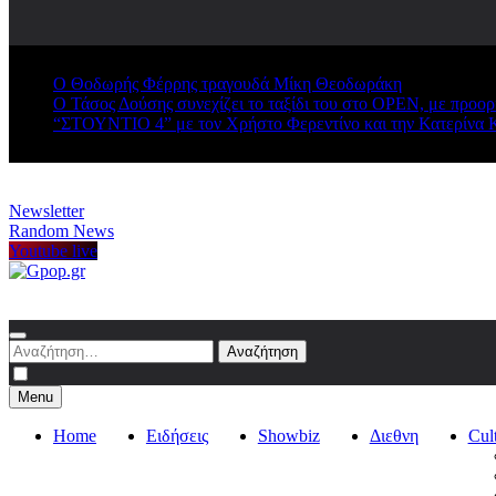
Ο Θοδωρής Φέρρης τραγουδά Μίκη Θεοδωράκη
Ο Τάσος Δούσης συνεχίζει το ταξίδι του στο OPEN, με προο
“ΣΤΟΥΝΤΙΟ 4” με τον Χρήστο Φερεντίνο και την Κατερίνα 
Newsletter
Random News
Youtube live
Gpop.gr
Αναζήτηση
για:
Menu
Home
Ειδήσεις
Showbiz
Διεθνη
Cul