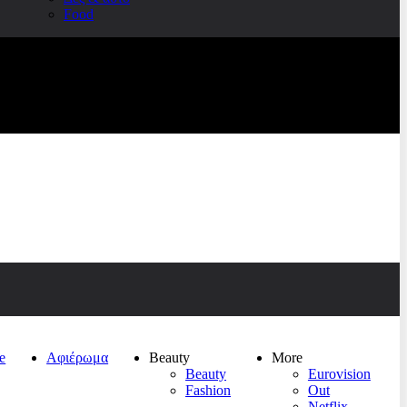
Food
e
Αφιέρωμα
Beauty
More
Beauty
Eurovision
Fashion
Out
Netflix