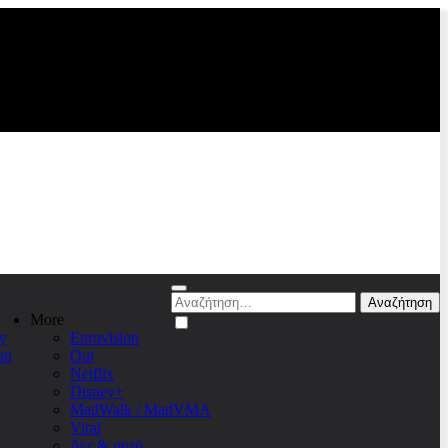
Αναζήτηση
για:
More
y
Eurovision
on
Out
Netflix
Disney+
MadWalk / MadVMA
Viral
Δες & αυτό