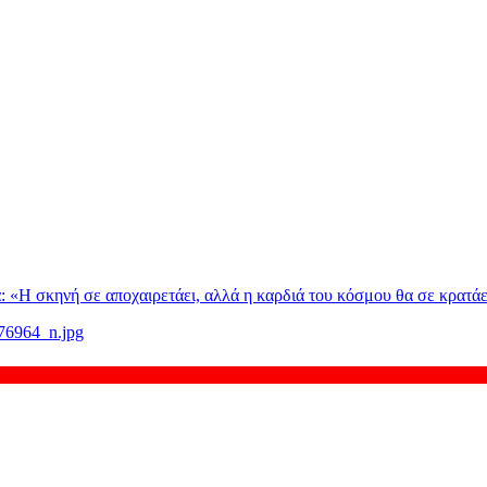
: «H σκηνή σε αποχαιρετάει, αλλά η καρδιά του κόσμου θα σε κρατάε