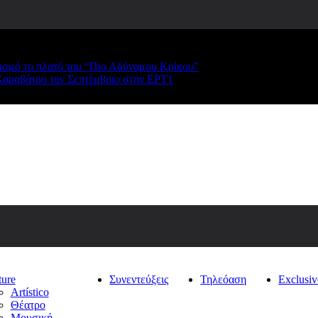
ρισμό το πλατό του “Πιο Αδύναμου Κρίκου”
Καραβάτου τον Σεπτέμβριο στην ΕΡΤ1
ture
Συνεντεύξεις
Τηλεόαση
Exclusiv
Artístico
Θέατρο
Μουσική