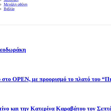
Μεγάλη οθόνη
Βιβλία
Θεοδωράκη
ου στο OPEN, με προορισμό το πλατό του “
νο και την Κατερίνα Καραβάτου τον Σεπτ