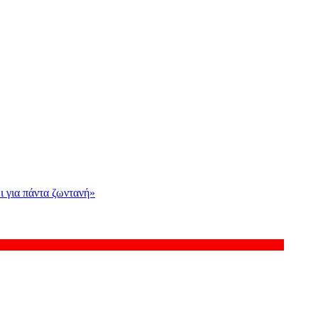
ι για πάντα ζωντανή»