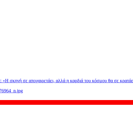
: «H σκηνή σε αποχαιρετάει, αλλά η καρδιά του κόσμου θα σε κρατάε