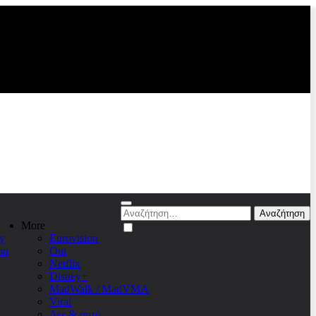
Αναζήτηση
για:
More
y
Eurovision
on
Out
Netflix
Disney+
MadWalk / MadVMA
Viral
Δες & αυτό