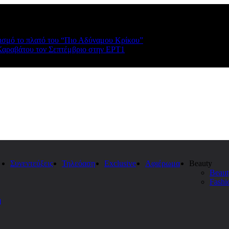
ρισμό το πλατό του “Πιο Αδύναμου Κρίκου”
Καραβάτου τον Σεπτέμβριο στην ΕΡΤ1
Συνεντεύξεις
Τηλεόαση
Exclusive
Αφιέρωμα
Beauty
Beaut
Fashi
η