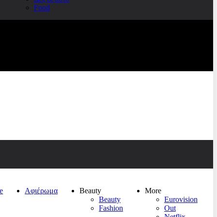
Food
e
Αφιέρωμα
Beauty
More
Beauty
Eurovision
Fashion
Out
Netflix