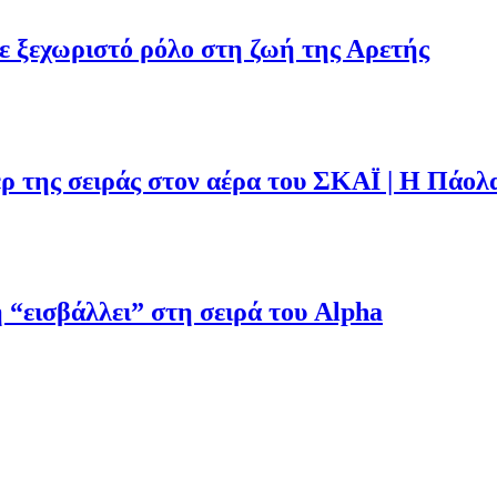
με ξεχωριστό ρόλο στη ζωή της Αρετής
ρ της σειράς στον αέρα του ΣΚΑΪ | Η Πάολ
“εισβάλλει” στη σειρά του Alpha