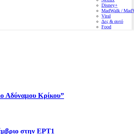
Disney+
MadWalk / Ma
Viral
Δες & αυτό
Food
Πιο Αδύναμου Κρίκου”
έμβριο στην ΕΡΤ1