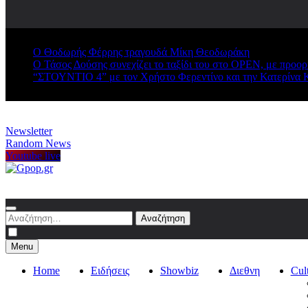
Ο Θοδωρής Φέρρης τραγουδά Μίκη Θεοδωράκη
Ο Τάσος Δούσης συνεχίζει το ταξίδι του στο OPEN, με προο
“ΣΤΟΥΝΤΙΟ 4” με τον Χρήστο Φερεντίνο και την Κατερίνα 
Newsletter
Random News
Youtube live
Gpop.gr
Αναζήτηση
για:
Menu
Home
Ειδήσεις
Showbiz
Διεθνη
Cul