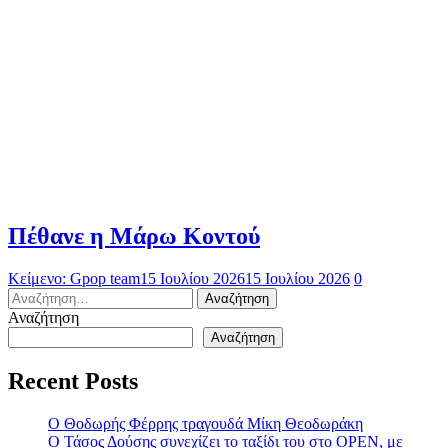
Πέθανε η Μάρω Κοντού
Κείμενο: Gpop team
15 Ιουλίου 2026
15 Ιουλίου 2026
0
Αναζήτηση
για:
Αναζήτηση
Αναζήτηση
Recent Posts
Ο Θοδωρής Φέρρης τραγουδά Μίκη Θεοδωράκη
Ο Τάσος Δούσης συνεχίζει το ταξίδι του στο OPEN, με