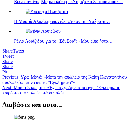
Κωνσταντίνος Μαρκουλάκης: «Νόμιζα θα λειτουργούσε…
Η Μυρτώ Αλικάκη απαντάει στο αν τα "Υπέροχα…
Ρένια Λουϊζίδου για το "Σόι Σου": «Μου είπε "στο…
Share
Tweet
Tweet
Share
Share
Pin
Πλοήγηση
Previous:
Υρώ Μανέ: «Μετά την απώλεια της Καίτη Κωνσταντίνου
δυσκολεύομαι να δω τα “Εγκλήματα”»
άρθρων
Next:
Μαρία Σολωμού: «Έχω αγχώδη διαταραχή – Έχω αρκετό
καιρό που το παλεύω πάρα πολύ»
Διαβάστε και αυτό...