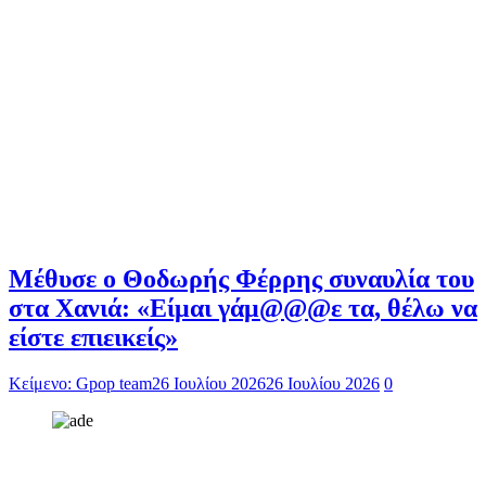
Μέθυσε ο Θοδωρής Φέρρης συναυλία του
στα Χανιά: «Είμαι γάμ@@@ε τα, θέλω να
είστε επιεικείς»
Κείμενο: Gpop team
26 Ιουλίου 2026
26 Ιουλίου 2026
0