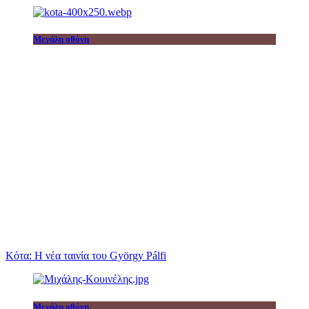
Μεγάλη οθόνη
Κότα: Η νέα ταινία του György Pálfi
Μεγάλη οθόνη