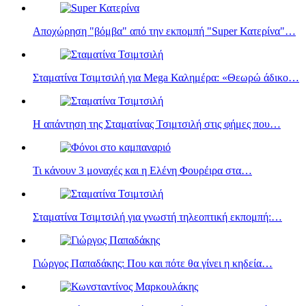
Αποχώρηση "βόμβα" από την εκπομπή "Super Κατερίνα"…
Σταματίνα Τσιμτσιλή για Mega Καλημέρα: «Θεωρώ άδικο…
Η απάντηση της Σταματίνας Τσιμτσιλή στις φήμες που…
Τι κάνουν 3 μοναχές και η Eλένη Φουρέιρα στα…
Σταματίνα Τσιμτσιλή για γνωστή τηλεοπτική εκπομπή:…
Γιώργος Παπαδάκης: Που και πότε θα γίνει η κηδεία…