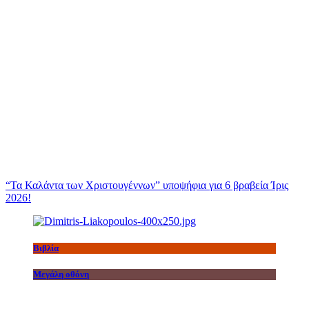
“Τα Καλάντα των Χριστουγέννων” υποψήφια για 6 βραβεία Ίρις
2026!
Βιβλία
Μεγάλη οθόνη