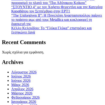
προορισμό το πλατό του “Πιο Αδύναμου Κρίκου”
“ΣΤΟΥΝΤΙΟ 4” με τον Χρήστο Φερεντίνο και την Κατερίνα
Καραβάτου τον Σεπτέμβριο στην ΕΡΤ1
“The Unforgiven II”: Η Πηνελόπη Αναστασοπούλου παίρνει
το πράσινο φως από τους Metallica και κυκλοφορεί τη
διασκευή της
Κέλλυ Κελεκίδου: Το “Γλύκα Γλύκα” επιστρέφει και
ξεσηκώνει ξανά
Recent Comments
Χωρίς σχόλια για εμφάνιση.
Archives
Αύγουστος 2026
Ιούλιος 2026
Ιούνιος 2026
Μάιος 2026
Απρίλιος 2026
Μάρτιος 2026
Φεβρουάριος 2026
Ιανουάριος 2026