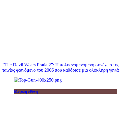
“The Devil Wears Prada 2”: Η πολυαναμενόμενη συνέχεια της
ταινίας φαινόμενο του 2006 που καθόρισε μια ολόκληρη γενιά
Μεγάλη οθόνη