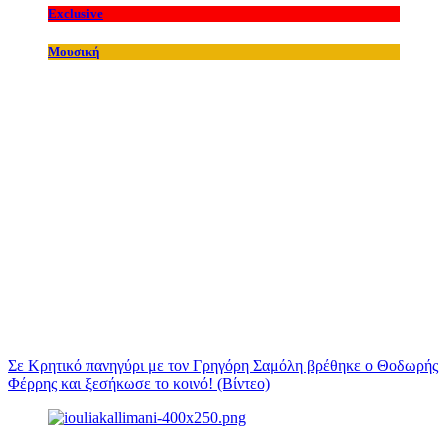
Exclusive
Μουσική
Σε Κρητικό πανηγύρι με τον Γρηγόρη Σαμόλη βρέθηκε ο Θοδωρής
Φέρρης και ξεσήκωσε το κοινό! (Βίντεο)