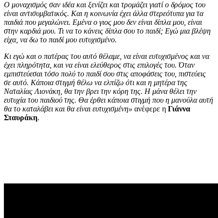
Ο μοναχισμός σαν ιδέα και ξενίζει και τρομάζει γιατί ο δρόμος του
είναι αντισυμβατικός. Και η κοινωνία έχει άλλα στερεότυπα για τα
παιδιά που μεγαλώνει. Εμένα ο γιος μου δεν είναι δίπλα μου, είναι
στην καρδιά μου. Τι να το κάνεις δίπλα σου το παιδί; Εγώ μια βλέψη
είχα, να δω το παιδί μου ευτυχισμένο.
Κι εγώ και ο πατέρας του αυτό θέλαμε, να είναι ευτυχισμένος και να
έχει πληρότητα, και να είναι ελεύθερος στις επιλογές του. Όταν
εμπιστεύεσαι τόσο πολύ το παιδί σου στις αποφάσεις του, πιστεύεις
σε αυτό. Κάποια στιγμή θέλω να ελπίζω ότι και η μητέρα της
Ναταλίας Λιονάκη, θα την βρει την κόρη της. Η μάνα θέλει την
ευτυχία του παιδιού της. Θα έρθει κάποια στιγμή που η μανούλα αυτή
θα το καταλάβει και θα είναι ευτυχισμένη»
ανέφερε η
Γιάννα
Σταυράκη
.