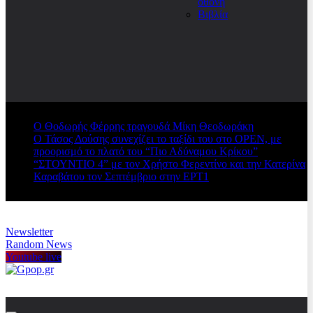
οθόνη
Βιβλία
Ο Θοδωρής Φέρρης τραγουδά Μίκη Θεοδωράκη
Ο Τάσος Δούσης συνεχίζει το ταξίδι του στο OPEN, με
προορισμό το πλατό του “Πιο Αδύναμου Κρίκου”
“ΣΤΟΥΝΤΙΟ 4” με τον Χρήστο Φερεντίνο και την Κατερίνα
Καραβάτου τον Σεπτέμβριο στην ΕΡΤ1
Newsletter
Random News
Youtube live
Gpop.gr