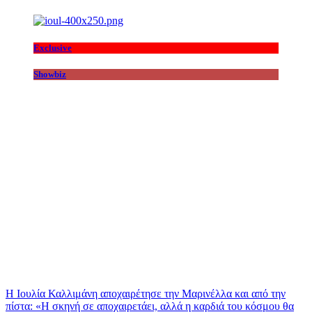
Exclusive
Showbiz
Η Ιουλία Καλλιμάνη αποχαιρέτησε την Μαρινέλλα και από την
πίστα: «H σκηνή σε αποχαιρετάει, αλλά η καρδιά του κόσμου θα