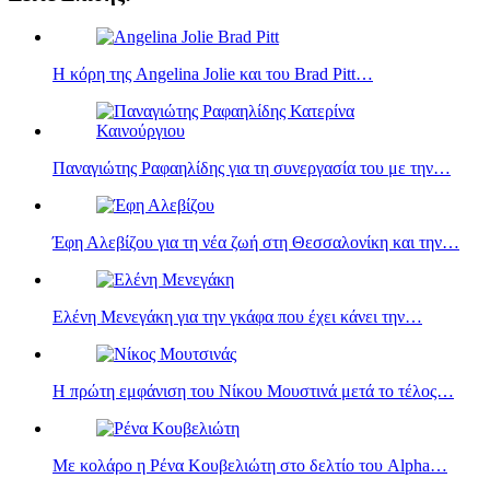
Η κόρη της Angelina Jolie και του Brad Pitt…
Παναγιώτης Ραφαηλίδης για τη συνεργασία του με την…
Έφη Αλεβίζου για τη νέα ζωή στη Θεσσαλονίκη και την…
Ελένη Μενεγάκη για την γκάφα που έχει κάνει την…
Η πρώτη εμφάνιση του Νίκου Μουστινά μετά το τέλος…
Με κολάρο η Ρένα Κουβελιώτη στο δελτίο του Alpha…