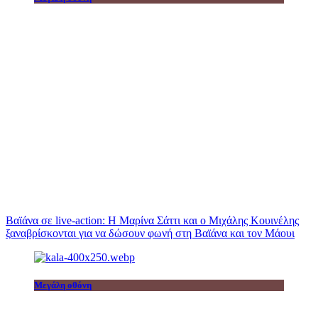
Βαϊάνα σε live-action: Η Μαρίνα Σάττι και ο Μιχάλης Κουινέλης
ξαναβρίσκονται για να δώσουν φωνή στη Βαϊάνα και τον Μάουι
Μεγάλη οθόνη