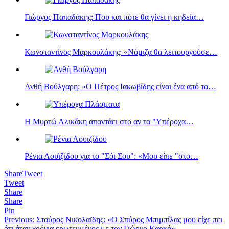
Γιώργος Παπαδάκης: Που και πότε θα γίνει η κηδεία…
Κωνσταντίνος Μαρκουλάκης: «Νόμιζα θα λειτουργούσε…
Ανθή Βούλγαρη: «Ο Πέτρος Ιακωβίδης είναι ένα από τα…
Η Μυρτώ Αλικάκη απαντάει στο αν τα "Υπέροχα…
Ρένια Λουϊζίδου για το "Σόι Σου": «Μου είπε "στο…
Share
Tweet
Tweet
Share
Share
Pin
Πλοήγηση
Previous:
Σταύρος Νικολαϊδης: «Ο Σπύρος Μπιμπίλας μου είχε πει
ότι ήταν χρόνια ερωτευμένος με τον Γιώργο Καρκά»