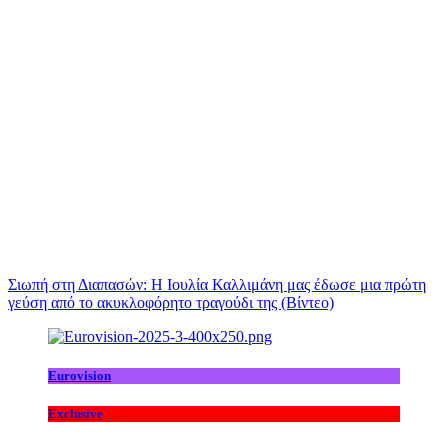
Σιωπή στη Διαπασών: Η Ιουλία Καλλιμάνη μας έδωσε μια πρώτη
γεύση από το ακυκλοφόρητο τραγούδι της (Βίντεο)
Eurovision
Exclusive