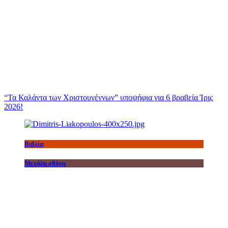
“Τα Καλάντα των Χριστουγέννων” υποψήφια για 6 βραβεία Ίρις
2026!
Βιβλία
Μεγάλη οθόνη