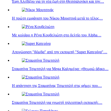
Έφη Αλεβίζου για τη νέα ζωή στη Θεσσαλονίκη και την…
Η πρώτη εμφάνιση του Νίκου Μουστινά μετά το τέλος…
Με κολάρο η Ρένα Κουβελιώτη στο δελτίο του Alpha…
Αποχώρηση "βόμβα" από την εκπομπή "Super Κατερίνα"…
Σταματίνα Τσιμτσιλή για Mega Καλημέρα: «Θεωρώ άδικο…
Η απάντηση της Σταματίνας Τσιμτσιλή στις φήμες που…
Σταματίνα Τσιμτσιλή για γνωστή τηλεοπτική εκπομπή:…