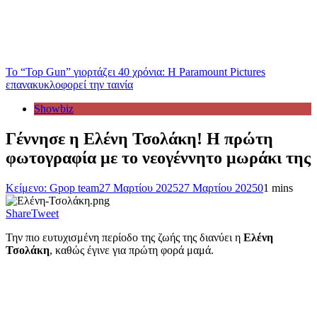
Το “Top Gun” γιορτάζει 40 χρόνια: Η Paramount Pictures
επανακυκλοφορεί την ταινία
Showbiz
Γέννησε η Ελένη Τσολάκη! Η πρώτη
φωτογραφία με το νεογέννητο μωράκι της
Κείμενο: Gpop team
27 Μαρτίου 2025
27 Μαρτίου 2025
0
1 mins
Share
Tweet
Την πιο ευτυχισμένη περίοδο της ζωής της διανύει η
Ελένη
Τσολάκη
, καθώς έγινε για πρώτη φορά μαμά.