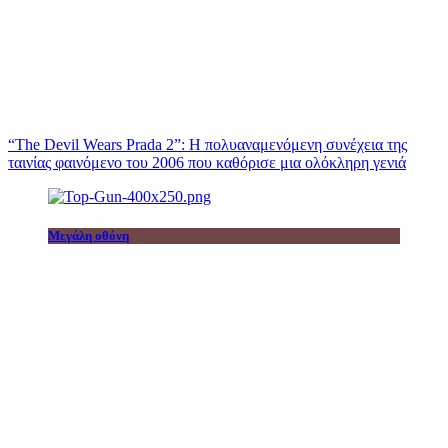
“The Devil Wears Prada 2”: Η πολυαναμενόμενη συνέχεια της
ταινίας φαινόμενο του 2006 που καθόρισε μια ολόκληρη γενιά
Μεγάλη οθόνη