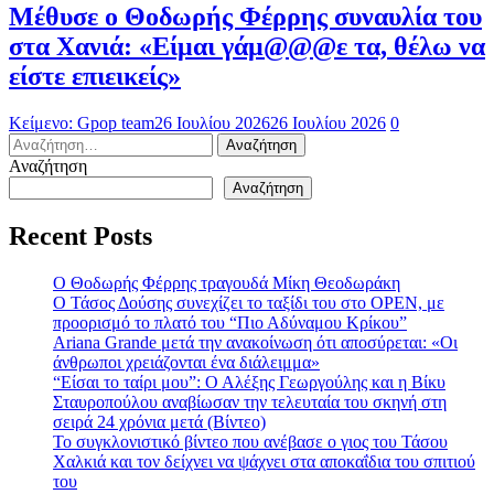
Μέθυσε ο Θοδωρής Φέρρης συναυλία του
στα Χανιά: «Είμαι γάμ@@@ε τα, θέλω να
είστε επιεικείς»
Κείμενο: Gpop team
26 Ιουλίου 2026
26 Ιουλίου 2026
0
Αναζήτηση
για:
Αναζήτηση
Αναζήτηση
Recent Posts
Ο Θοδωρής Φέρρης τραγουδά Μίκη Θεοδωράκη
Ο Τάσος Δούσης συνεχίζει το ταξίδι του στο OPEN, με
προορισμό το πλατό του “Πιο Αδύναμου Κρίκου”
Ariana Grande μετά την ανακοίνωση ότι αποσύρεται: «Οι
άνθρωποι χρειάζονται ένα διάλειμμα»
“Είσαι το ταίρι μου”: Ο Αλέξης Γεωργούλης και η Βίκυ
Σταυροπούλου αναβίωσαν την τελευταία του σκηνή στη
σειρά 24 χρόνια μετά (Βίντεο)
To συγκλονιστικό βίντεο που ανέβασε ο γιος του Τάσου
Χαλκιά και τον δείχνει να ψάχνει στα αποκαΐδια του σπιτιού
του