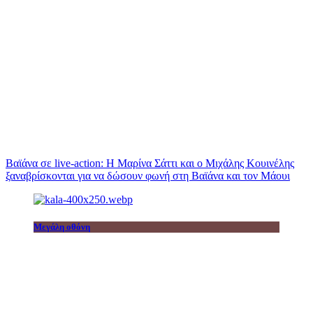
Βαϊάνα σε live-action: Η Μαρίνα Σάττι και ο Μιχάλης Κουινέλης
ξαναβρίσκονται για να δώσουν φωνή στη Βαϊάνα και τον Μάουι
Μεγάλη οθόνη