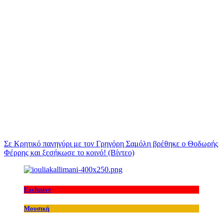
Σε Κρητικό πανηγύρι με τον Γρηγόρη Σαμόλη βρέθηκε ο Θοδωρής
Φέρρης και ξεσήκωσε το κοινό! (Βίντεο)
Exclusive
Μουσική