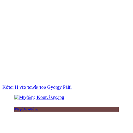
Κότα: Η νέα ταινία του György Pálfi
Μεγάλη οθόνη