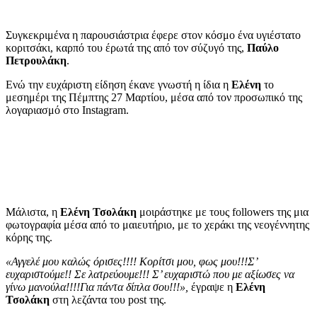
Συγκεκριμένα η παρουσιάστρια έφερε στον κόσμο ένα υγιέστατο
κοριτσάκι, καρπό του έρωτά της από τον σύζυγό της,
Παύλο
Πετρουλάκη
.
Ενώ την ευχάριστη είδηση έκανε γνωστή η ίδια η
Ελένη
το
μεσημέρι της Πέμπτης 27 Μαρτίου, μέσα από τον προσωπικό της
λογαριασμό στο Instagram.
Μάλιστα, η
Ελένη Τσολάκη
μοιράστηκε με τους followers της μια
φωτογραφία μέσα από το μαιευτήριο, με το χεράκι της νεογέννητης
κόρης της.
«Αγγελέ μου καλώς όρισες!!!! Κορίτσι μου, φως μου!!!Σ’
ευχαριστούμε!! Σε λατρεύουμε!!! Σ’ ευχαριστώ που με αξίωσες να
γίνω μανούλα!!!!Για πάντα δίπλα σου!!!»,
έγραψε η
Ελένη
Τσολάκη
στη λεζάντα του post της.