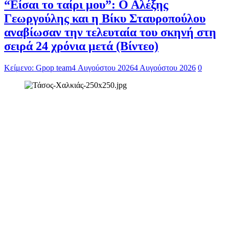
“Είσαι το ταίρι μου”: Ο Αλέξης
Γεωργούλης και η Βίκυ Σταυροπούλου
αναβίωσαν την τελευταία του σκηνή στη
σειρά 24 χρόνια μετά (Βίντεο)
Κείμενο: Gpop team
4 Αυγούστου 2026
4 Αυγούστου 2026
0