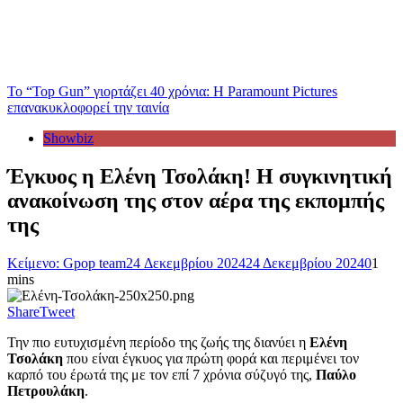
Το “Top Gun” γιορτάζει 40 χρόνια: Η Paramount Pictures
επανακυκλοφορεί την ταινία
Showbiz
Έγκυος η Ελένη Τσολάκη! Η συγκινητική
ανακοίνωση της στον αέρα της εκπομπής
της
Κείμενο: Gpop team
24 Δεκεμβρίου 2024
24 Δεκεμβρίου 2024
0
1
mins
Share
Tweet
Την πιο ευτυχισμένη περίοδο της ζωής της διανύει η
Ελένη
Τσολάκη
που είναι έγκυος για πρώτη φορά και περιμένει τον
καρπό του έρωτά της με τον επί 7 χρόνια σύζυγό της,
Παύλο
Πετρουλάκη
.