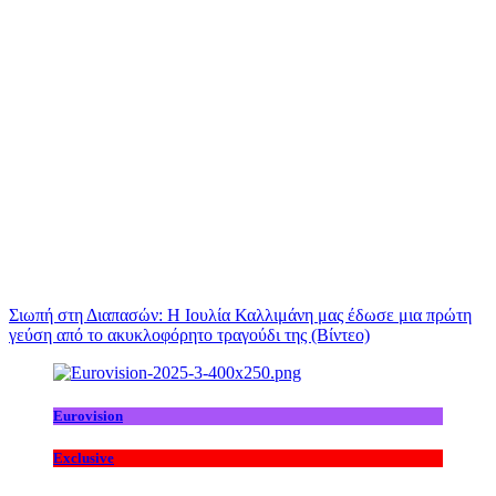
Σιωπή στη Διαπασών: Η Ιουλία Καλλιμάνη μας έδωσε μια πρώτη
γεύση από το ακυκλοφόρητο τραγούδι της (Βίντεο)
Eurovision
Exclusive