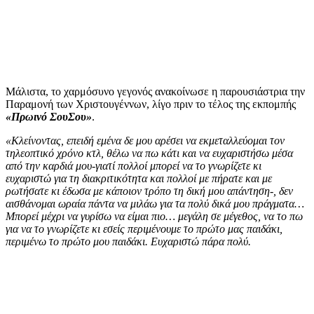
Μάλιστα, το χαρμόσυνο γεγονός ανακοίνωσε η παρουσιάστρια την
Παραμονή των Χριστουγέννων, λίγο πριν το τέλος της εκπομπής
«Πρωινό ΣουΣου»
.
«Κλείνοντας, επειδή εμένα δε μου αρέσει να εκμεταλλεύομαι τον
τηλεοπτικό χρόνο κτλ, θέλω να πω κάτι και να ευχαριστήσω μέσα
από την καρδιά μου-γιατί πολλοί μπορεί να το γνωρίζετε κι
ευχαριστώ για τη διακριτικότητα και πολλοί με πήρατε και με
ρωτήσατε κι έδωσα με κάποιον τρόπο τη δική μου απάντηση-, δεν
αισθάνομαι ωραία πάντα να μιλάω για τα πολύ δικά μου πράγματα…
Μπορεί μέχρι να γυρίσω να είμαι πιο… μεγάλη σε μέγεθος, να το πω
για να το γνωρίζετε κι εσείς περιμένουμε το πρώτο μας παιδάκι,
περιμένω το πρώτο μου παιδάκι. Ευχαριστώ πάρα πολύ.