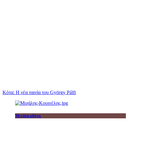
Κότα: Η νέα ταινία του György Pálfi
Μεγάλη οθόνη