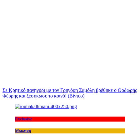
Σε Κρητικό πανηγύρι με τον Γρηγόρη Σαμόλη βρέθηκε ο Θοδωρής
Φέρρης και ξεσήκωσε το κοινό! (Βίντεο)
Exclusive
Μουσική