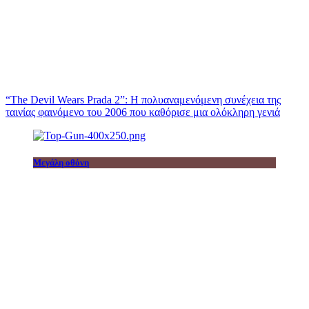
“The Devil Wears Prada 2”: Η πολυαναμενόμενη συνέχεια της
ταινίας φαινόμενο του 2006 που καθόρισε μια ολόκληρη γενιά
Μεγάλη οθόνη