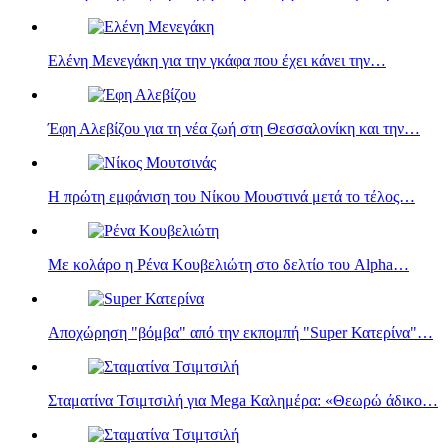
Ελένη Μενεγάκη για την γκάφα που έχει κάνει την…
Έφη Αλεβίζου για τη νέα ζωή στη Θεσσαλονίκη και την…
Η πρώτη εμφάνιση του Νίκου Μουστινά μετά το τέλος…
Με κολάρο η Ρένα Κουβελιώτη στο δελτίο του Alpha…
Αποχώρηση "βόμβα" από την εκπομπή "Super Κατερίνα"…
Σταματίνα Τσιμτσιλή για Mega Καλημέρα: «Θεωρώ άδικο…