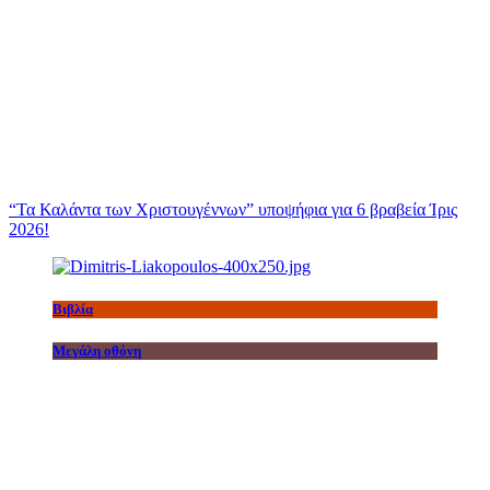
“Τα Καλάντα των Χριστουγέννων” υποψήφια για 6 βραβεία Ίρις
2026!
Βιβλία
Μεγάλη οθόνη