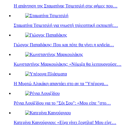
Η απάντηση της Σταματίνας Τσιμτσιλή στις φήμες που…
Σταματίνα Τσιμτσιλή για γνωστή τηλεοπτική εκπομπή:…
Γιώργος Παπαδάκης: Που και πότε θα γίνει η κηδεία…
Κωνσταντίνος Μαρκουλάκης: «Νόμιζα θα λειτουργούσε…
Η Μυρτώ Αλικάκη απαντάει στο αν τα "Υπέροχα…
Ρένια Λουϊζίδου για το "Σόι Σου": «Μου είπε "στο…
Κατερίνα Καινούργιου: «Είχα γίνει ξεφτίλα! Μου είχε…