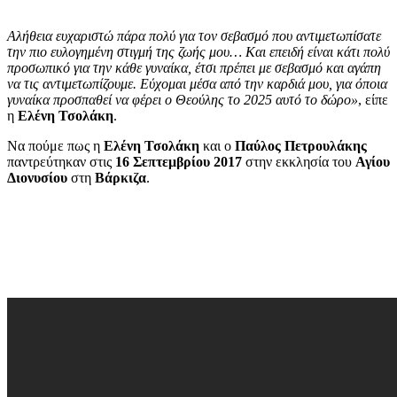
Αλήθεια ευχαριστώ πάρα πολύ για τον σεβασμό που αντιμετωπίσατε
την πιο ευλογημένη στιγμή της ζωής μου… Και επειδή είναι κάτι πολύ
προσωπικό για την κάθε γυναίκα, έτσι πρέπει με σεβασμό και αγάπη
να τις αντιμετωπίζουμε. Εύχομαι μέσα από την καρδιά μου, για όποια
γυναίκα προσπαθεί να φέρει ο Θεούλης το 2025 αυτό το δώρο»
, είπε
η
Ελένη Τσολάκη
.
Να πούμε πως η
Ελένη Τσολάκη
και ο
Παύλος Πετρουλάκης
παντρεύτηκαν στις
16 Σεπτεμβρίου 2017
στην εκκλησία του
Αγίου
Διονυσίου
στη
Βάρκιζα
.