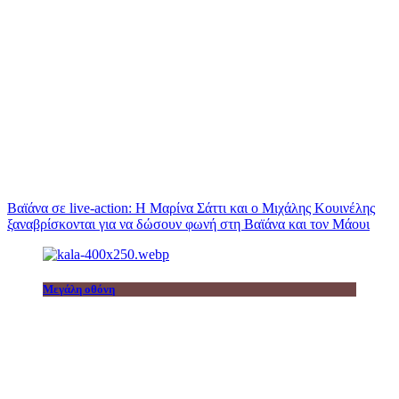
Βαϊάνα σε live-action: Η Μαρίνα Σάττι και ο Μιχάλης Κουινέλης
ξαναβρίσκονται για να δώσουν φωνή στη Βαϊάνα και τον Μάουι
Μεγάλη οθόνη