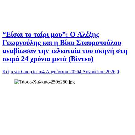
“Είσαι το ταίρι μου”: Ο Αλέξης
Γεωργούλης και η Βίκυ Σταυροπούλου
αναβίωσαν την τελευταία του σκηνή στη
σειρά 24 χρόνια μετά (Βίντεο)
Κείμενο: Gpop team
4 Αυγούστου 2026
4 Αυγούστου 2026
0