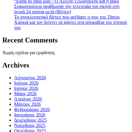
“Είσαι το ταίρι μου”: Ο Αλέξης Γεωργούλης και η Βίκυ
Σταυροπούλου αναβίωσαν την τελευταία του σκηνή στη
σειρά 24 χρόνια μετά (Βίντεο)
To συγκλονιστικό βίντεο που ανέβασε ο γιος του Τάσου
Χαλκιά και τον δείχνει να ψάχνει στα αποκαΐδια του σπιτιού
του
Recent Comments
Χωρίς σχόλια για εμφάνιση.
Archives
Αύγουστος 2026
Ιούλιος 2026
Ιούνιος 2026
Μάιος 2026
Απρίλιος 2026
Μάρτιος 2026
Φεβρουάριος 2026
Ιανουάριος 2026
Δεκέμβριος 2025
Νοέμβριος 2025
Οκτώβριος 2025