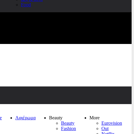
Food
e
Αφιέρωμα
Beauty
More
Beauty
Eurovision
Fashion
Out
Netflix