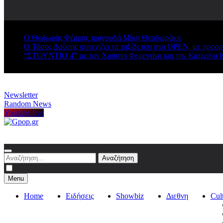
Ο Θοδωρής Φέρρης τραγουδά Μίκη Θεοδωράκη
Ο Τάσος Δούσης συνεχίζει το ταξίδι του στο OPEN, με προο
“ΣΤΟΥΝΤΙΟ 4” με τον Χρήστο Φερεντίνο και την Κατερίνα 
Newsletter
Random News
Youtube live
Gpop.gr
Αναζήτηση
για:
Menu
Home
Ειδήσεις
Showbiz
Διεθνη
Cul