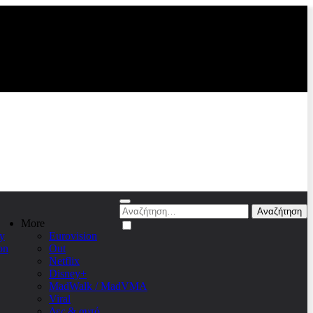
Αναζήτηση
για:
More
y
Eurovision
on
Out
Netflix
Disney+
MadWalk / MadVMA
Viral
Δες & αυτό