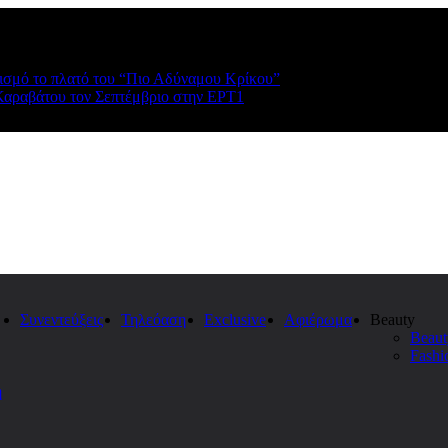
ρισμό το πλατό του “Πιο Αδύναμου Κρίκου”
Καραβάτου τον Σεπτέμβριο στην ΕΡΤ1
Συνεντεύξεις
Τηλεόαση
Exclusive
Αφιέρωμα
Beauty
Beaut
Fashi
η