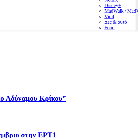
Disney+
MadWalk / Ma
Viral
Δες & αυτό
Food
Πιο Αδύναμου Κρίκου”
έμβριο στην ΕΡΤ1