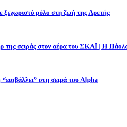
με ξεχωριστό ρόλο στη ζωή της Αρετής
ρ της σειράς στον αέρα του ΣΚΑΪ | Η Πάολ
“εισβάλλει” στη σειρά του Alpha