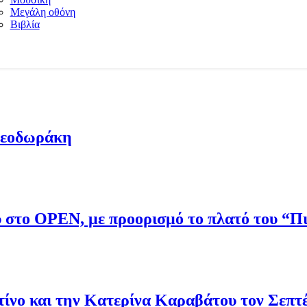
Μεγάλη οθόνη
Βιβλία
Θεοδωράκη
ου στο OPEN, με προορισμό το πλατό του “
νο και την Κατερίνα Καραβάτου τον Σεπτ