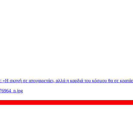
: «H σκηνή σε αποχαιρετάει, αλλά η καρδιά του κόσμου θα σε κρατάε