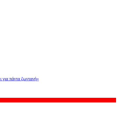
ι για πάντα ζωντανή»