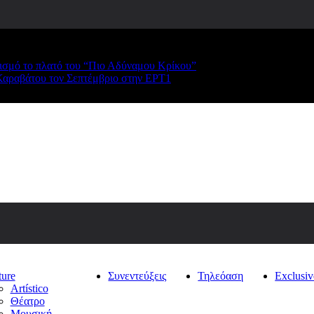
ρισμό το πλατό του “Πιο Αδύναμου Κρίκου”
Καραβάτου τον Σεπτέμβριο στην ΕΡΤ1
ture
Συνεντεύξεις
Τηλεόαση
Exclusiv
Artístico
Θέατρο
Μουσική