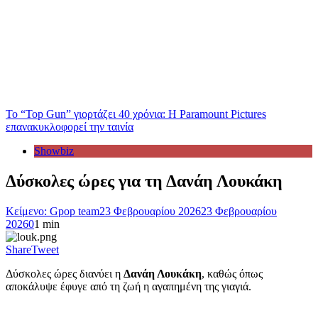
Το “Top Gun” γιορτάζει 40 χρόνια: Η Paramount Pictures
επανακυκλοφορεί την ταινία
Showbiz
Δύσκολες ώρες για τη Δανάη Λουκάκη
Κείμενο: Gpop team
23 Φεβρουαρίου 2026
23 Φεβρουαρίου
2026
0
1 min
Share
Tweet
Δύσκολες ώρες διανύει η
Δανάη Λουκάκη
, καθώς όπως
αποκάλυψε έφυγε από τη ζωή η αγαπημένη της γιαγιά.