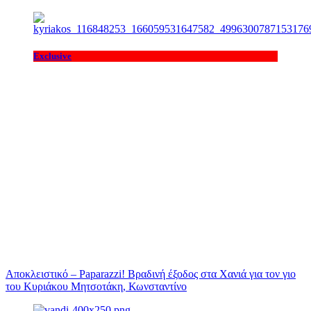
Exclusive
Αποκλειστικό – Paparazzi! Βραδινή έξοδος στα Χανιά για τον γιο
του Κυριάκου Μητσοτάκη, Κωνσταντίνο