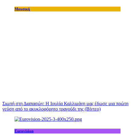
Μουσική
Σιωπή στη Διαπασών: Η Ιουλία Καλλιμάνη μας έδωσε μια πρώτη
γεύση από το ακυκλοφόρητο τραγούδι της (Βίντεο)
Eurovision