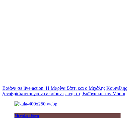
Βαϊάνα σε live-action: Η Μαρίνα Σάττι και ο Μιχάλης Κουινέλης
ξαναβρίσκονται για να δώσουν φωνή στη Βαϊάνα και τον Μάουι
Μεγάλη οθόνη