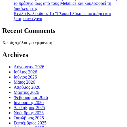
το πράσινο φως από τους Metallica και κυκλοφορεί τη
διασκευή της
Κέλλυ Κελεκίδου: Το “Γλύκα Γλύκα” επιστρέφει και
ξεσηκώνει ξανά
Recent Comments
Χωρίς σχόλια για εμφάνιση.
Archives
Αύγουστος 2026
Ιούλιος 2026
Ιούνιος 2026
Μάιος 2026
Απρίλιος 2026
Μάρτιος 2026
Φεβρουάριος 2026
Ιανουάριος 2026
Δεκέμβριος 2025
Νοέμβριος 2025
Οκτώβριος 2025
Σεπτέμβριος 2025