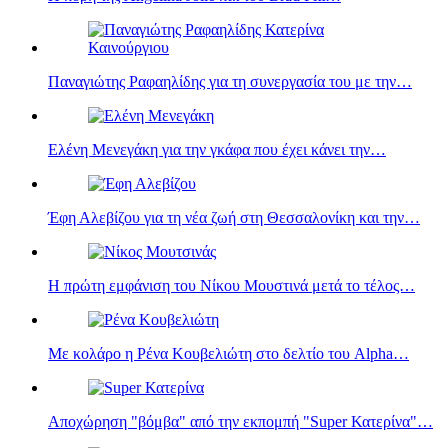
Παναγιώτης Ραφαηλίδης για τη συνεργασία του με την…
Ελένη Μενεγάκη για την γκάφα που έχει κάνει την…
Έφη Αλεβίζου για τη νέα ζωή στη Θεσσαλονίκη και την…
Η πρώτη εμφάνιση του Νίκου Μουστινά μετά το τέλος…
Με κολάρο η Ρένα Κουβελιώτη στο δελτίο του Alpha…
Αποχώρηση "βόμβα" από την εκπομπή "Super Κατερίνα"…