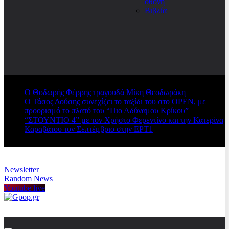
οθόνη
Βιβλία
Ο Θοδωρής Φέρρης τραγουδά Μίκη Θεοδωράκη
Ο Τάσος Δούσης συνεχίζει το ταξίδι του στο OPEN, με
προορισμό το πλατό του “Πιο Αδύναμου Κρίκου”
“ΣΤΟΥΝΤΙΟ 4” με τον Χρήστο Φερεντίνο και την Κατερίνα
Καραβάτου τον Σεπτέμβριο στην ΕΡΤ1
Newsletter
Random News
Youtube live
Gpop.gr