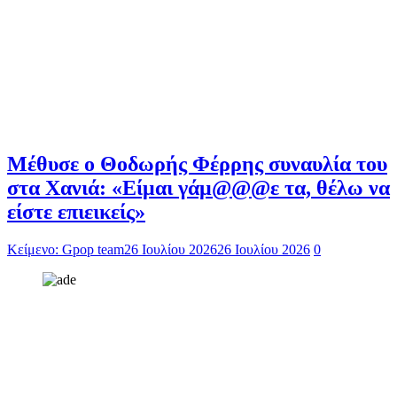
Μέθυσε ο Θοδωρής Φέρρης συναυλία του
στα Χανιά: «Είμαι γάμ@@@ε τα, θέλω να
είστε επιεικείς»
Κείμενο: Gpop team
26 Ιουλίου 2026
26 Ιουλίου 2026
0