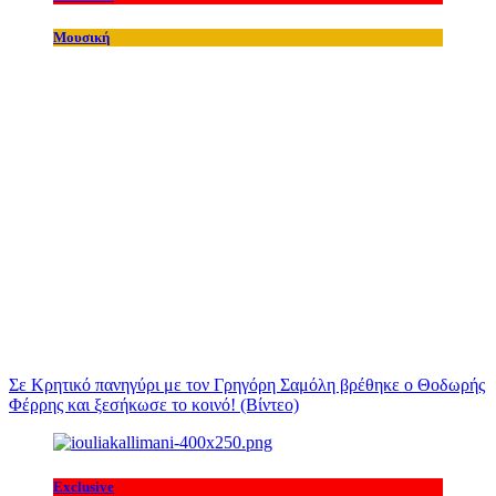
Μουσική
Σε Κρητικό πανηγύρι με τον Γρηγόρη Σαμόλη βρέθηκε ο Θοδωρής
Φέρρης και ξεσήκωσε το κοινό! (Βίντεο)
Exclusive