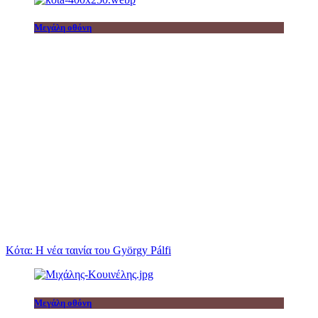
Μεγάλη οθόνη
Κότα: Η νέα ταινία του György Pálfi
Μεγάλη οθόνη