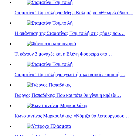
Σταματίνα Τσιμτσιλή για Mega Καλημέρα: «Θεωρώ άδικο…
Η απάντηση της Σταματίνας Τσιμτσιλή στις φήμες που…
Τι κάνουν 3 μοναχές και η Eλένη Φουρέιρα στα…
Σταματίνα Τσιμτσιλή για γνωστή τηλεοπτική εκπομπή:…
Γιώργος Παπαδάκης: Που και πότε θα γίνει η κηδεία…
Κωνσταντίνος Μαρκουλάκης: «Νόμιζα θα λειτουργούσε…