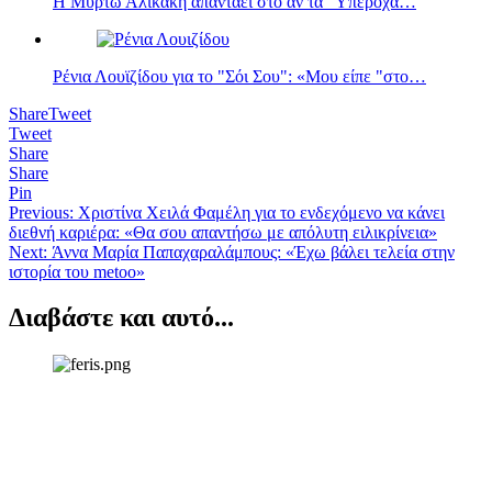
Η Μυρτώ Αλικάκη απαντάει στο αν τα "Υπέροχα…
Ρένια Λουϊζίδου για το "Σόι Σου": «Μου είπε "στο…
Share
Tweet
Tweet
Share
Share
Pin
Πλοήγηση
Previous:
Χριστίνα Χειλά Φαμέλη για το ενδεχόμενο να κάνει
διεθνή καριέρα: «Θα σου απαντήσω με απόλυτη ειλικρίνεια»
άρθρων
Next:
Άννα Μαρία Παπαχαραλάμπους: «Έχω βάλει τελεία στην
ιστορία του metoo»
Διαβάστε και αυτό...