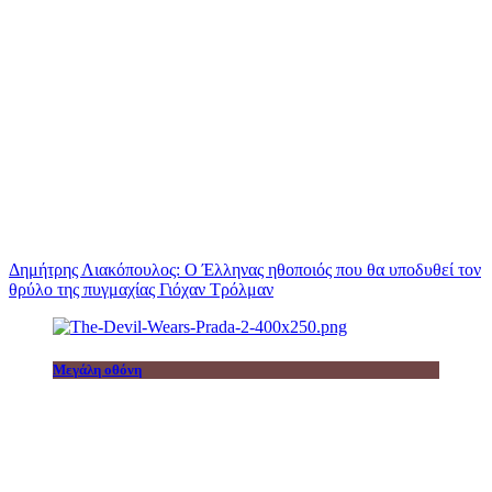
Δημήτρης Λιακόπουλος: Ο Έλληνας ηθοποιός που θα υποδυθεί τον
θρύλο της πυγμαχίας Γιόχαν Τρόλμαν
Μεγάλη οθόνη