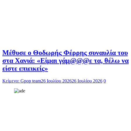
Μέθυσε ο Θοδωρής Φέρρης συναυλία του
στα Χανιά: «Είμαι γάμ@@@ε τα, θέλω να
είστε επιεικείς»
Κείμενο: Gpop team
26 Ιουλίου 2026
26 Ιουλίου 2026
0