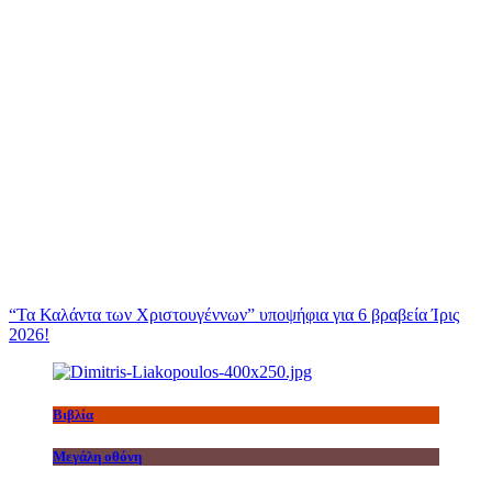
“Τα Καλάντα των Χριστουγέννων” υποψήφια για 6 βραβεία Ίρις
2026!
Βιβλία
Μεγάλη οθόνη