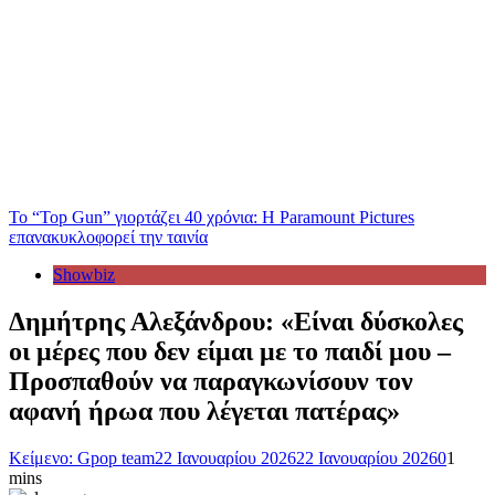
Το “Top Gun” γιορτάζει 40 χρόνια: Η Paramount Pictures
επανακυκλοφορεί την ταινία
Showbiz
Δημήτρης Αλεξάνδρου: «Είναι δύσκολες
οι μέρες που δεν είμαι με το παιδί μου –
Προσπαθούν να παραγκωνίσουν τον
αφανή ήρωα που λέγεται πατέρας»
Κείμενο: Gpop team
22 Ιανουαρίου 2026
22 Ιανουαρίου 2026
0
1
mins