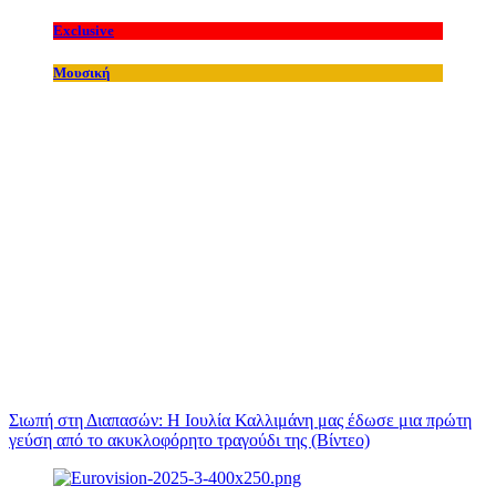
Exclusive
Μουσική
Σιωπή στη Διαπασών: Η Ιουλία Καλλιμάνη μας έδωσε μια πρώτη
γεύση από το ακυκλοφόρητο τραγούδι της (Βίντεο)