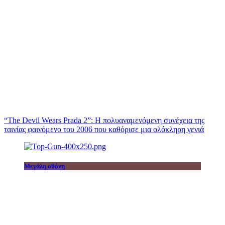
“The Devil Wears Prada 2”: Η πολυαναμενόμενη συνέχεια της
ταινίας φαινόμενο του 2006 που καθόρισε μια ολόκληρη γενιά
Μεγάλη οθόνη