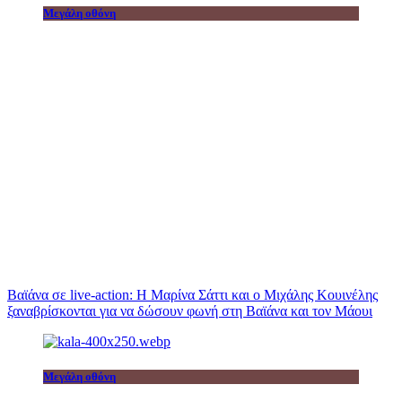
Μεγάλη οθόνη
Βαϊάνα σε live-action: Η Μαρίνα Σάττι και ο Μιχάλης Κουινέλης
ξαναβρίσκονται για να δώσουν φωνή στη Βαϊάνα και τον Μάουι
Μεγάλη οθόνη