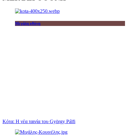
Μεγάλη οθόνη
Κότα: Η νέα ταινία του György Pálfi