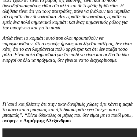
«Δεν ξέρω αν είναι το βάρος της ευθύνης, είναι και το πόσο
συνειδητοποιημένος είσαι εσύ αλλά και σε τι φάση βρίσκεσαι. Η
αλήθεια είναι ότι για τους πατεράδες, πάνε να βγάλουν μια ταμπέλα
ότι είμαστε σαν συνοδευτικό. Δεν είμαστε συνοδευτικό, είμαστε κι
εμείς ένα πολύ σημαντικό κομμάτι και ένας σημαντικός ρόλος για
την οικογένειά και για το παιδί.
Απλά είναι το κομμάτι αυτό που όλοι προσπαθούν να
παραγκωνίσουν, ότι ο αφανής ήρωας που λέγεται πατέρας, δεν είναι
κάτι, ότι το αντιλαμβάνεται πολύ αργότερα και ότι δεν παίζει τόσο
ρόλο. Είναι πολύ σημαντικό για το παιδί να είναι και οι δύο το ίδιο
ενεργοί σε όλα τα πράγματα, δεν γίνεται να το διαχωρίσουμε.
Γι’ αυτό και βλέπεις ότι στην σκανδιναβικές χώρες ό,τι κάνει η μαμά
το κάνει και ο μπαμπάς και ό,τι δικαιώματα εχει τα έχει και ο
μπαμπάς”. “Είναι δύσκολες οι μέρες που δεν είμαι με το παιδί μου»
,
ανέφερε ο
Δημήτρης Αλεξάνδρου
.