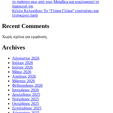
το πράσινο φως από τους Metallica και κυκλοφορεί τη
διασκευή της
Κέλλυ Κελεκίδου: Το “Γλύκα Γλύκα” επιστρέφει και
ξεσηκώνει ξανά
Recent Comments
Χωρίς σχόλια για εμφάνιση.
Archives
Αύγουστος 2026
Ιούλιος 2026
Ιούνιος 2026
Μάιος 2026
Απρίλιος 2026
Μάρτιος 2026
Φεβρουάριος 2026
Ιανουάριος 2026
Δεκέμβριος 2025
Νοέμβριος 2025
Οκτώβριος 2025
Σεπτέμβριος 2025
Αύγουστος 2025