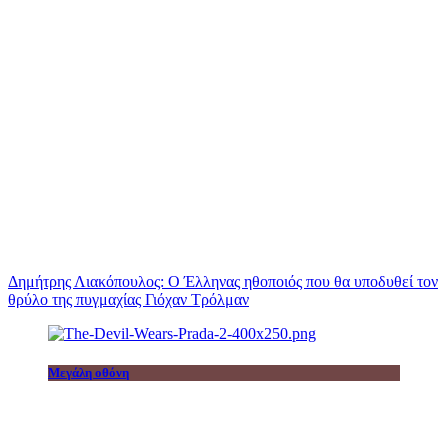
Δημήτρης Λιακόπουλος: Ο Έλληνας ηθοποιός που θα υποδυθεί τον
θρύλο της πυγμαχίας Γιόχαν Τρόλμαν
Μεγάλη οθόνη