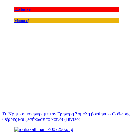
Exclusive
Μουσική
Σε Κρητικό πανηγύρι με τον Γρηγόρη Σαμόλη βρέθηκε ο Θοδωρής
Φέρρης και ξεσήκωσε το κοινό! (Βίντεο)