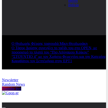
οθόνη
Βιβλία
Ο Θοδωρής Φέρρης τραγουδά Μίκη Θεοδωράκη
Ο Τάσος Δούσης συνεχίζει το ταξίδι του στο OPEN, με
προορισμό το πλατό του “Πιο Αδύναμου Κρίκου”
“ΣΤΟΥΝΤΙΟ 4” με τον Χρήστο Φερεντίνο και την Κατερίνα
Καραβάτου τον Σεπτέμβριο στην ΕΡΤ1
Newsletter
Random News
Youtube live
Gpop.gr