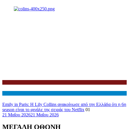
Netflix
Διεθνη
Emily in Paris: Η Lily Collins ανακοίνωσε από την Ελλάδα ότι η 6η
season είναι το φινάλε της σειράς του Netflix
01
21 Μαΐου 2026
21 Μαΐου 2026
ΜΕΓΑΛΗ ΟΘΟΝΗ