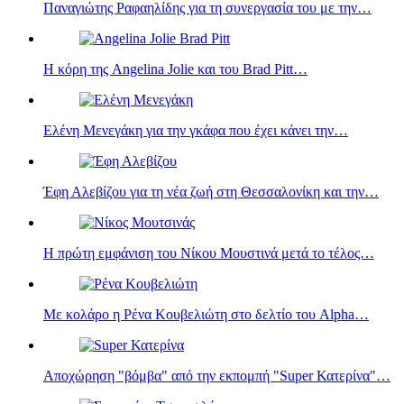
Παναγιώτης Ραφαηλίδης για τη συνεργασία του με την…
Η κόρη της Angelina Jolie και του Brad Pitt…
Ελένη Μενεγάκη για την γκάφα που έχει κάνει την…
Έφη Αλεβίζου για τη νέα ζωή στη Θεσσαλονίκη και την…
Η πρώτη εμφάνιση του Νίκου Μουστινά μετά το τέλος…
Με κολάρο η Ρένα Κουβελιώτη στο δελτίο του Alpha…
Αποχώρηση "βόμβα" από την εκπομπή "Super Κατερίνα"…