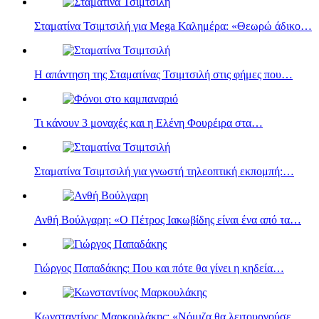
Σταματίνα Τσιμτσιλή για Mega Καλημέρα: «Θεωρώ άδικο…
Η απάντηση της Σταματίνας Τσιμτσιλή στις φήμες που…
Τι κάνουν 3 μοναχές και η Eλένη Φουρέιρα στα…
Σταματίνα Τσιμτσιλή για γνωστή τηλεοπτική εκπομπή:…
Ανθή Βούλγαρη: «Ο Πέτρος Ιακωβίδης είναι ένα από τα…
Γιώργος Παπαδάκης: Που και πότε θα γίνει η κηδεία…
Κωνσταντίνος Μαρκουλάκης: «Νόμιζα θα λειτουργούσε…