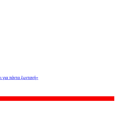
ι για πάντα ζωντανή»