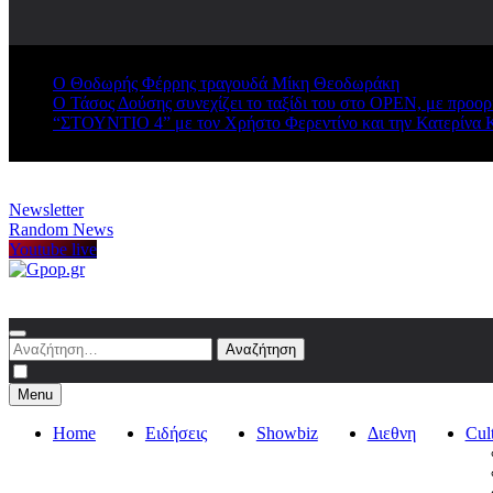
Ο Θοδωρής Φέρρης τραγουδά Μίκη Θεοδωράκη
Ο Τάσος Δούσης συνεχίζει το ταξίδι του στο OPEN, με προο
“ΣΤΟΥΝΤΙΟ 4” με τον Χρήστο Φερεντίνο και την Κατερίνα 
Newsletter
Random News
Youtube live
Gpop.gr
Αναζήτηση
για:
Menu
Home
Ειδήσεις
Showbiz
Διεθνη
Cul