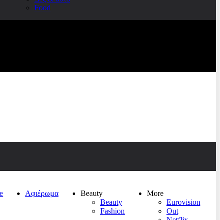
Food
e
Αφιέρωμα
Beauty
More
Beauty
Eurovision
Fashion
Out
Netflix