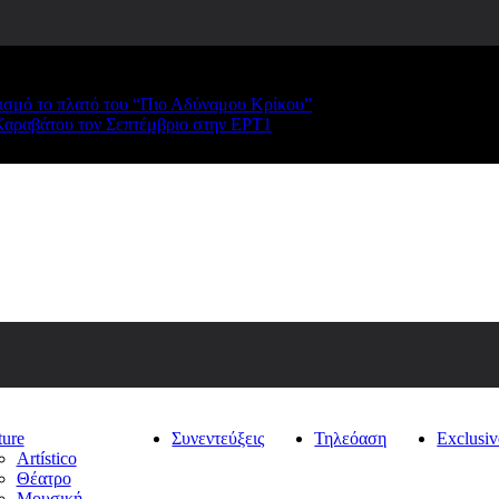
ρισμό το πλατό του “Πιο Αδύναμου Κρίκου”
Καραβάτου τον Σεπτέμβριο στην ΕΡΤ1
ture
Συνεντεύξεις
Τηλεόαση
Exclusiv
Artístico
Θέατρο
Μουσική