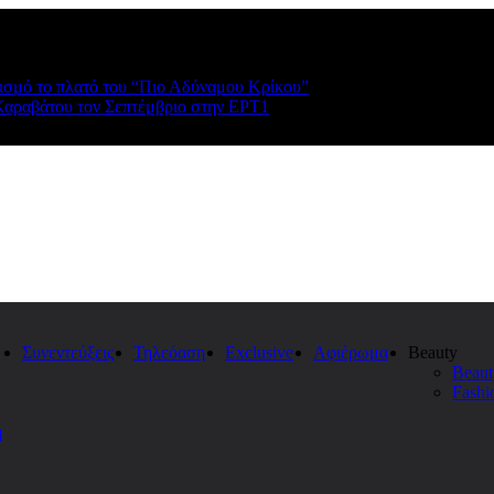
ρισμό το πλατό του “Πιο Αδύναμου Κρίκου”
Καραβάτου τον Σεπτέμβριο στην ΕΡΤ1
Συνεντεύξεις
Τηλεόαση
Exclusive
Αφιέρωμα
Beauty
Beaut
Fashi
η