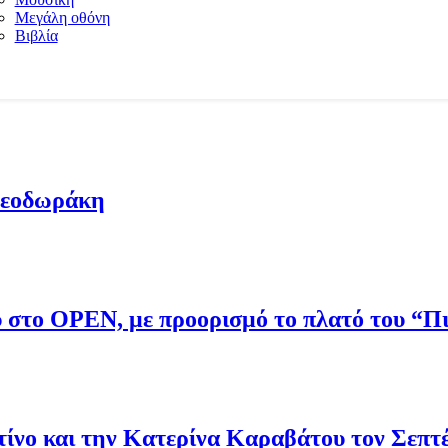
Μεγάλη οθόνη
Βιβλία
Θεοδωράκη
ου στο OPEN, με προορισμό το πλατό του “
νο και την Κατερίνα Καραβάτου τον Σεπτ