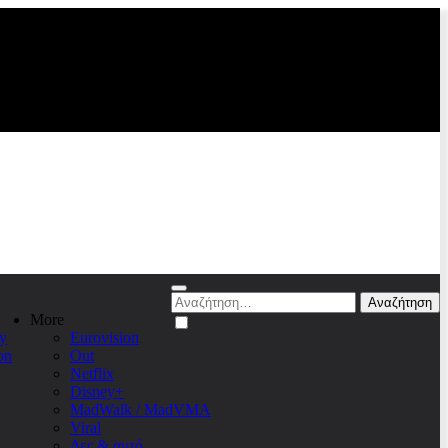
Αναζήτηση
για:
More
y
Eurovision
on
Out
Netflix
Disney+
MadWalk / MadVMA
Viral
Δες & αυτό