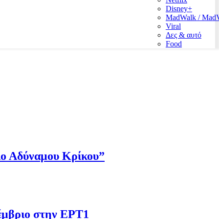
Disney+
MadWalk / Ma
Viral
Δες & αυτό
Food
Πιο Αδύναμου Κρίκου”
έμβριο στην ΕΡΤ1