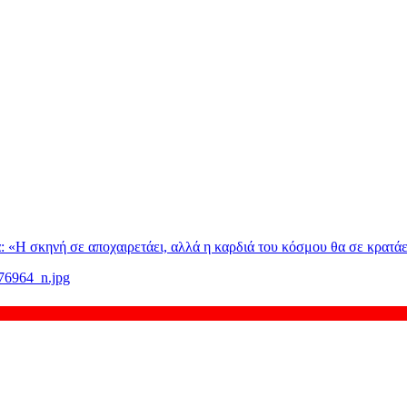
: «H σκηνή σε αποχαιρετάει, αλλά η καρδιά του κόσμου θα σε κρατάε