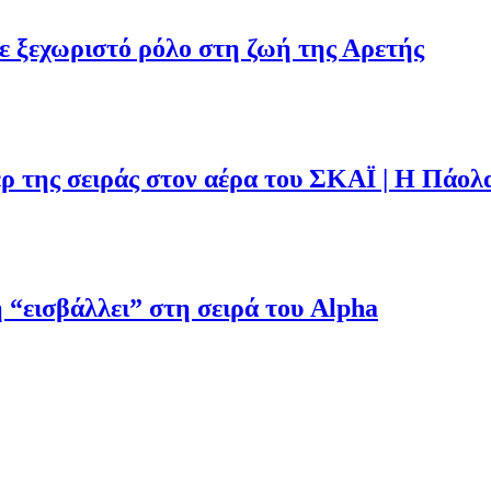
με ξεχωριστό ρόλο στη ζωή της Αρετής
ρ της σειράς στον αέρα του ΣΚΑΪ | Η Πάολ
“εισβάλλει” στη σειρά του Alpha