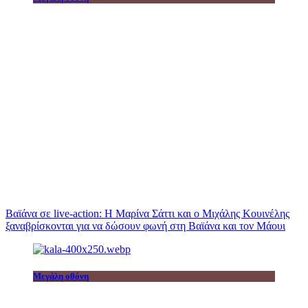
Βαϊάνα σε live-action: Η Μαρίνα Σάττι και ο Μιχάλης Κουινέλης
ξαναβρίσκονται για να δώσουν φωνή στη Βαϊάνα και τον Μάουι
Μεγάλη οθόνη