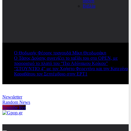
οθόνη
Βιβλία
Ο Θοδωρής Φέρρης τραγουδά Μίκη Θεοδωράκη
Ο Τάσος Δούσης συνεχίζει το ταξίδι του στο OPEN, με
προορισμό το πλατό του “Πιο Αδύναμου Κρίκου”
“ΣΤΟΥΝΤΙΟ 4” με τον Χρήστο Φερεντίνο και την Κατερίνα
Καραβάτου τον Σεπτέμβριο στην ΕΡΤ1
Newsletter
Random News
Youtube live
Gpop.gr