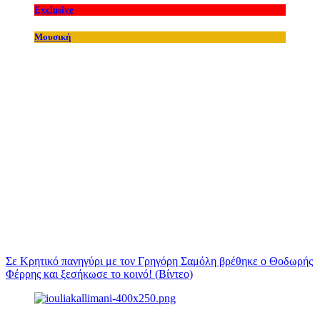
Exclusive
Μουσική
Σε Κρητικό πανηγύρι με τον Γρηγόρη Σαμόλη βρέθηκε ο Θοδωρής
Φέρρης και ξεσήκωσε το κοινό! (Βίντεο)