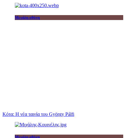
Μεγάλη οθόνη
Κότα: Η νέα ταινία του György Pálfi
Μεγάλη οθόνη