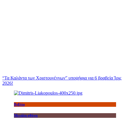
“Τα Καλάντα των Χριστουγέννων” υποψήφια για 6 βραβεία Ίρις
2026!
Βιβλία
Μεγάλη οθόνη