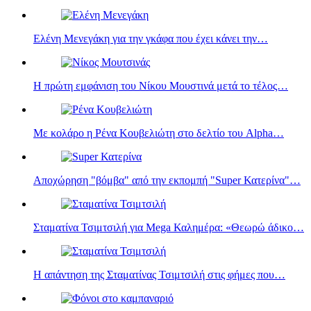
Ελένη Μενεγάκη για την γκάφα που έχει κάνει την…
Η πρώτη εμφάνιση του Νίκου Μουστινά μετά το τέλος…
Με κολάρο η Ρένα Κουβελιώτη στο δελτίο του Alpha…
Αποχώρηση "βόμβα" από την εκπομπή "Super Κατερίνα"…
Σταματίνα Τσιμτσιλή για Mega Καλημέρα: «Θεωρώ άδικο…
Η απάντηση της Σταματίνας Τσιμτσιλή στις φήμες που…