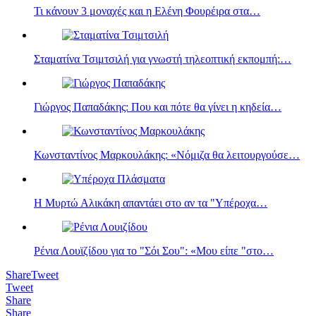
Τι κάνουν 3 μοναχές και η Eλένη Φουρέιρα στα…
Σταματίνα Τσιμτσιλή για γνωστή τηλεοπτική εκπομπή:…
Γιώργος Παπαδάκης: Που και πότε θα γίνει η κηδεία…
Κωνσταντίνος Μαρκουλάκης: «Νόμιζα θα λειτουργούσε…
Η Μυρτώ Αλικάκη απαντάει στο αν τα "Υπέροχα…
Ρένια Λουϊζίδου για το "Σόι Σου": «Μου είπε "στο…
Share
Tweet
Tweet
Share
Share