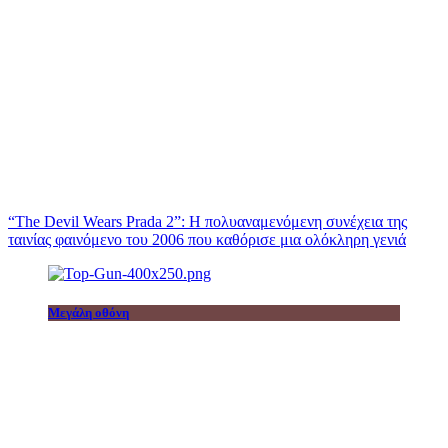
“The Devil Wears Prada 2”: Η πολυαναμενόμενη συνέχεια της
ταινίας φαινόμενο του 2006 που καθόρισε μια ολόκληρη γενιά
Μεγάλη οθόνη