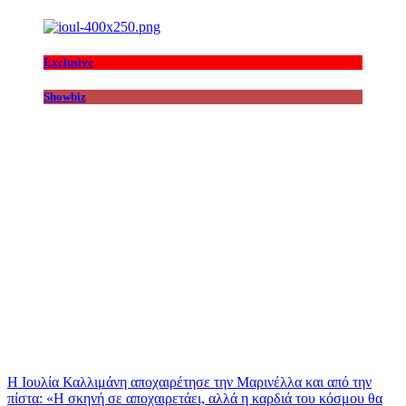
Exclusive
Showbiz
Η Ιουλία Καλλιμάνη αποχαιρέτησε την Μαρινέλλα και από την
πίστα: «H σκηνή σε αποχαιρετάει, αλλά η καρδιά του κόσμου θα