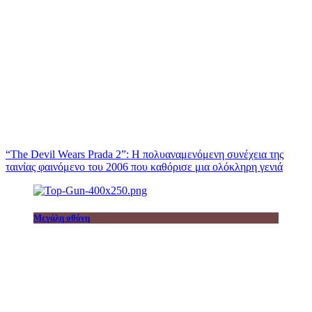
“The Devil Wears Prada 2”: Η πολυαναμενόμενη συνέχεια της
ταινίας φαινόμενο του 2006 που καθόρισε μια ολόκληρη γενιά
Μεγάλη οθόνη