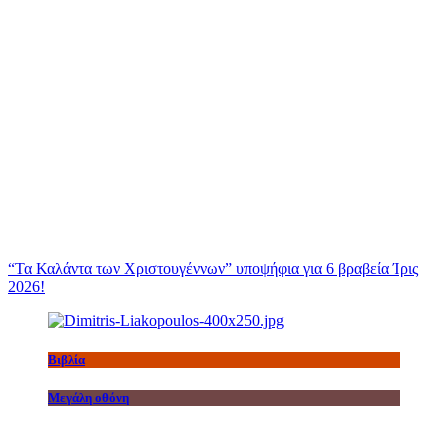
“Τα Καλάντα των Χριστουγέννων” υποψήφια για 6 βραβεία Ίρις
2026!
Βιβλία
Μεγάλη οθόνη