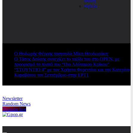
οθόνη
Βιβλία
Ο Θοδωρής Φέρρης τραγουδά Μίκη Θεοδωράκη
Ο Τάσος Δούσης συνεχίζει το ταξίδι του στο OPEN, με
προορισμό το πλατό του “Πιο Αδύναμου Κρίκου”
“ΣΤΟΥΝΤΙΟ 4” με τον Χρήστο Φερεντίνο και την Κατερίνα
Καραβάτου τον Σεπτέμβριο στην ΕΡΤ1
Newsletter
Random News
Youtube live
Gpop.gr