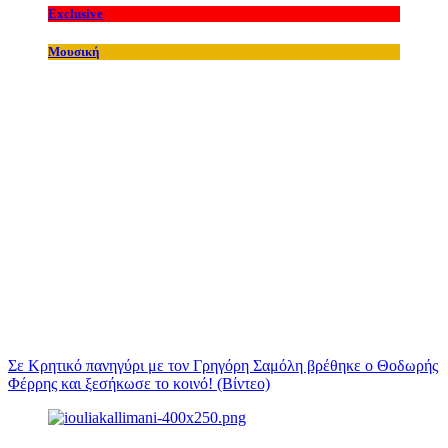
Exclusive
Μουσική
Σε Κρητικό πανηγύρι με τον Γρηγόρη Σαμόλη βρέθηκε ο Θοδωρής
Φέρρης και ξεσήκωσε το κοινό! (Βίντεο)