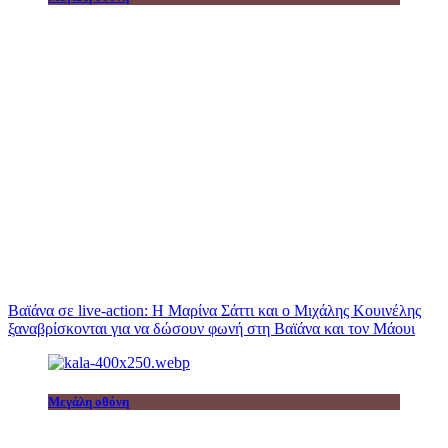
Βαϊάνα σε live-action: Η Μαρίνα Σάττι και ο Μιχάλης Κουινέλης
ξαναβρίσκονται για να δώσουν φωνή στη Βαϊάνα και τον Μάουι
Μεγάλη οθόνη