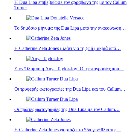
Η Dua Lipa επιβεβαίωσε τον αρραβώνα της με τον Callum
Turner
Το δημόσιο μήνυμα της Dua Lipa μετά την ανακοίνωση…
Η Catherine Zeta-Jones μιλάει για τη ζωή μακριά από…
Στον Όλυμπο η Anya Taylor-Joy! Οι φωτογραφίες που…
Οι τρυφερής φωτογραφίες της Dua Lipa και του Callum…
Οι πρώτες φωτογραφίες της Dua Lipa με τον Callum…
Η Catherine Zeta Jones γιορτάζει τα 55α γενέθλιά της…