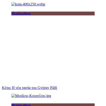
Μεγάλη οθόνη
Κότα: Η νέα ταινία του György Pálfi
Μεγάλη οθόνη