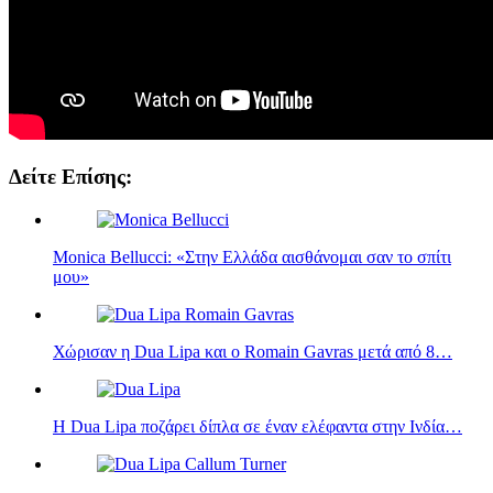
Δείτε Επίσης:
Monica Bellucci: «Στην Ελλάδα αισθάνομαι σαν το σπίτι
μου»
Χώρισαν η Dua Lipa και ο Romain Gavras μετά από 8…
Η Dua Lipa ποζάρει δίπλα σε έναν ελέφαντα στην Ινδία…