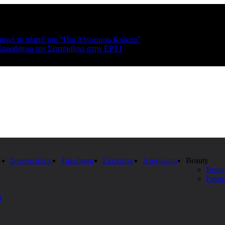
ρισμό το πλατό του “Πιο Αδύναμου Κρίκου”
Καραβάτου τον Σεπτέμβριο στην ΕΡΤ1
Συνεντεύξεις
Τηλεόαση
Exclusive
Αφιέρωμα
Beauty
Beaut
Fashi
η