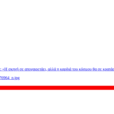
: «H σκηνή σε αποχαιρετάει, αλλά η καρδιά του κόσμου θα σε κρατάε