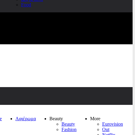
Food
e
Αφιέρωμα
Beauty
More
Beauty
Eurovision
Fashion
Out
Netflix