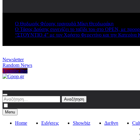
Ο Θοδωρής Φέρρης τραγουδά Μίκη Θεοδωράκη
Ο Τάσος Δούσης συνεχίζει το ταξίδι του στο OPEN, με προο
“ΣΤΟΥΝΤΙΟ 4” με τον Χρήστο Φερεντίνο και την Κατερίνα 
Newsletter
Random News
Youtube live
Gpop.gr
Αναζήτηση
για:
Menu
Home
Ειδήσεις
Showbiz
Διεθνη
Cul