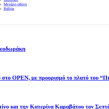
Μεγάλη οθόνη
Βιβλία
Θεοδωράκη
ου στο OPEN, με προορισμό το πλατό του “
νο και την Κατερίνα Καραβάτου τον Σεπτ