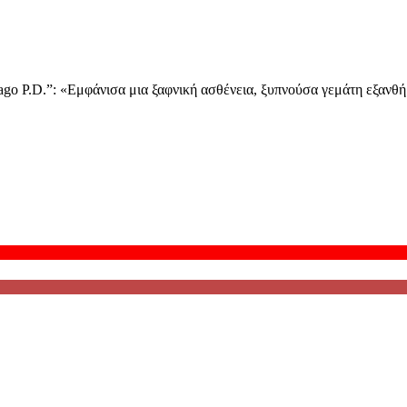
cago P.D.”: «Εμφάνισα μια ξαφνική ασθένεια, ξυπνούσα γεμάτη εξανθ