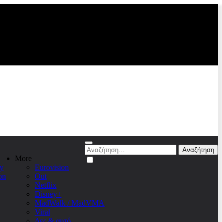
Αναζήτηση
για:
More
y
Eurovision
on
Out
Netflix
Disney+
MadWalk / MadVMA
Viral
Δες & αυτό