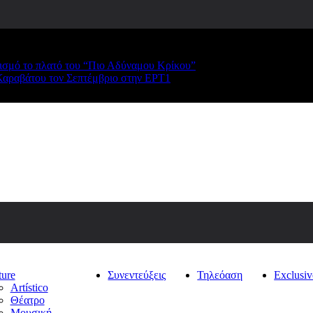
ρισμό το πλατό του “Πιο Αδύναμου Κρίκου”
Καραβάτου τον Σεπτέμβριο στην ΕΡΤ1
ture
Συνεντεύξεις
Τηλεόαση
Exclusiv
Artístico
Θέατρο
Μουσική