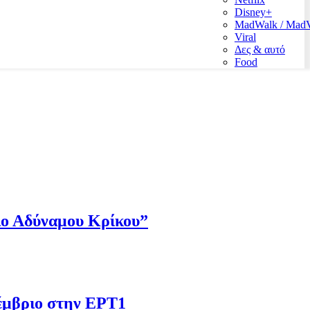
Disney+
MadWalk / Ma
Viral
Δες & αυτό
Food
Πιο Αδύναμου Κρίκου”
έμβριο στην ΕΡΤ1