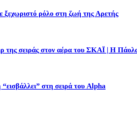
με ξεχωριστό ρόλο στη ζωή της Αρετής
ρ της σειράς στον αέρα του ΣΚΑΪ | Η Πάολ
“εισβάλλει” στη σειρά του Alpha