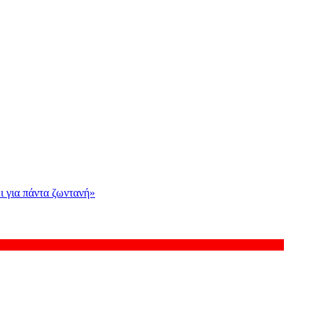
ι για πάντα ζωντανή»