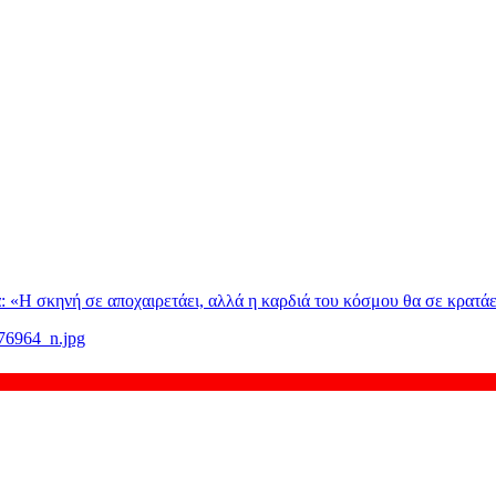
: «H σκηνή σε αποχαιρετάει, αλλά η καρδιά του κόσμου θα σε κρατάε