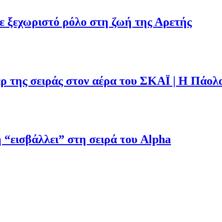
με ξεχωριστό ρόλο στη ζωή της Αρετής
ρ της σειράς στον αέρα του ΣΚΑΪ | Η Πάολ
“εισβάλλει” στη σειρά του Alpha