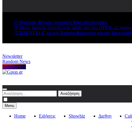
Ο Θοδωρής Φέρρης τραγουδά Μίκη Θεοδωράκη
Ο Τάσος Δούσης συνεχίζει το ταξίδι του στο OPEN, με προο
“ΣΤΟΥΝΤΙΟ 4” με τον Χρήστο Φερεντίνο και την Κατερίνα 
Newsletter
Random News
Youtube live
Gpop.gr
Αναζήτηση
για:
Menu
Home
Ειδήσεις
Showbiz
Διεθνη
Cul