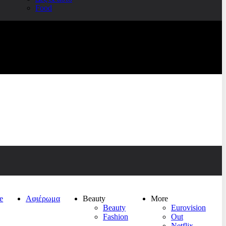
Food
e
Αφιέρωμα
Beauty
More
Beauty
Eurovision
Fashion
Out
Netflix