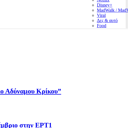
Disney+
MadWalk / Ma
Viral
Δες & αυτό
Food
Πιο Αδύναμου Κρίκου”
έμβριο στην ΕΡΤ1