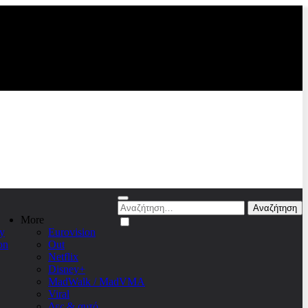
Αναζήτηση
για:
More
y
Eurovision
on
Out
Netflix
Disney+
MadWalk / MadVMA
Viral
Δες & αυτό