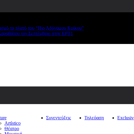
ρισμό το πλατό του “Πιο Αδύναμου Κρίκου”
Καραβάτου τον Σεπτέμβριο στην ΕΡΤ1
ture
Συνεντεύξεις
Τηλεόαση
Exclusiv
Artístico
Θέατρο
Μουσική