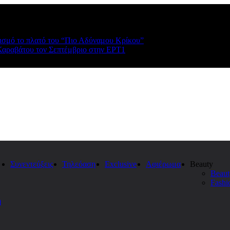
ρισμό το πλατό του “Πιο Αδύναμου Κρίκου”
Καραβάτου τον Σεπτέμβριο στην ΕΡΤ1
Συνεντεύξεις
Τηλεόαση
Exclusive
Αφιέρωμα
Beauty
Beaut
Fashi
η