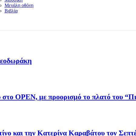
Μεγάλη οθόνη
Βιβλία
Θεοδωράκη
ου στο OPEN, με προορισμό το πλατό του “
νο και την Κατερίνα Καραβάτου τον Σεπτ