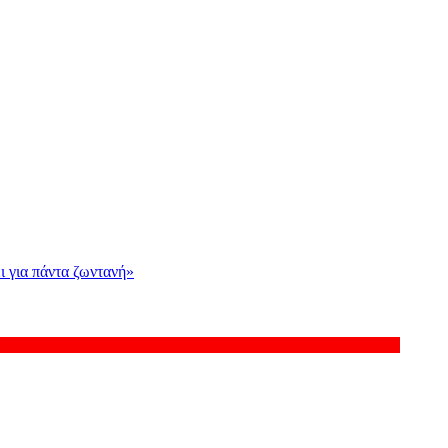
ι για πάντα ζωντανή»