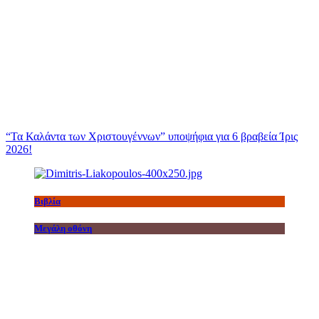
“Τα Καλάντα των Χριστουγέννων” υποψήφια για 6 βραβεία Ίρις
2026!
Βιβλία
Μεγάλη οθόνη