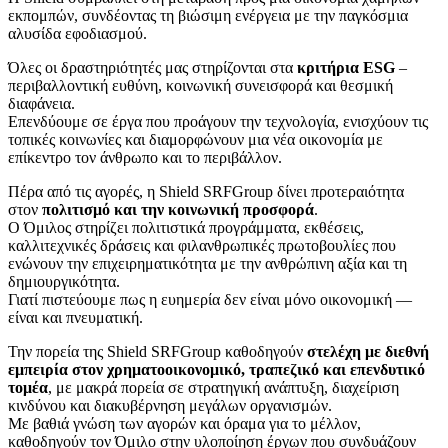
εκπομπών, συνδέοντας τη βιώσιμη ενέργεια με την παγκόσμια
αλυσίδα εφοδιασμού.
Όλες οι δραστηριότητές μας στηρίζονται στα
κριτήρια ESG
–
περιβαλλοντική ευθύνη, κοινωνική συνεισφορά και θεσμική
διαφάνεια.
Επενδύουμε σε έργα που προάγουν την τεχνολογία, ενισχύουν τις
τοπικές κοινωνίες και διαμορφώνουν μια νέα οικονομία με
επίκεντρο τον άνθρωπο και το περιβάλλον.
Πέρα από τις αγορές, η Shield SRFGroup δίνει προτεραιότητα
στον
πολιτισμό και την κοινωνική προσφορά
.
Ο Όμιλος στηρίζει πολιτιστικά προγράμματα, εκθέσεις,
καλλιτεχνικές δράσεις και φιλανθρωπικές πρωτοβουλίες που
ενώνουν την επιχειρηματικότητα με την ανθρώπινη αξία και τη
δημιουργικότητα.
Γιατί πιστεύουμε πως η ευημερία δεν είναι μόνο οικονομική —
είναι και πνευματική.
Την πορεία της Shield SRFGroup καθοδηγούν
στελέχη με διεθνή
εμπειρία στον χρηματοοικονομικό, τραπεζικό και επενδυτικό
τομέα
, με μακρά πορεία σε στρατηγική ανάπτυξη, διαχείριση
κινδύνου και διακυβέρνηση μεγάλων οργανισμών.
Με βαθιά γνώση των αγορών και όραμα για το μέλλον,
καθοδηγούν τον Όμιλο στην υλοποίηση έργων που συνδυάζουν