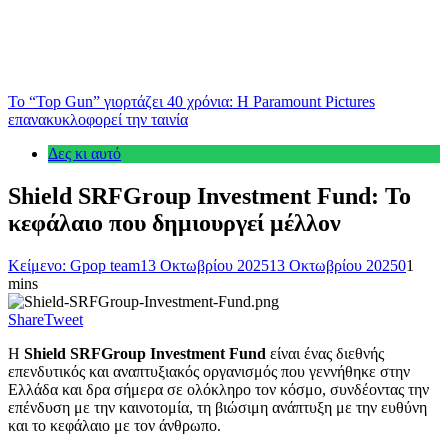
Το “Top Gun” γιορτάζει 40 χρόνια: Η Paramount Pictures
επανακυκλοφορεί την ταινία
Δες κι αυτό
Shield SRFGroup Investment Fund: Το
κεφάλαιο που δημιουργεί μέλλον
Κείμενο: Gpop team
13 Οκτωβρίου 2025
13 Οκτωβρίου 2025
0
1
mins
Share
Tweet
Η
Shield SRFGroup Investment Fund
είναι ένας διεθνής
επενδυτικός και αναπτυξιακός οργανισμός που γεννήθηκε στην
Ελλάδα και δρα σήμερα σε ολόκληρο τον κόσμο, συνδέοντας την
επένδυση με την καινοτομία, τη βιώσιμη ανάπτυξη με την ευθύνη
και το κεφάλαιο με τον άνθρωπο.