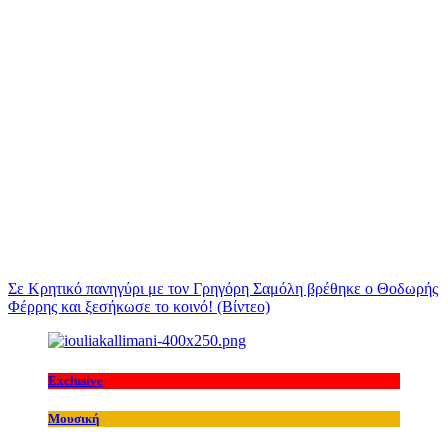
Σε Κρητικό πανηγύρι με τον Γρηγόρη Σαμόλη βρέθηκε ο Θοδωρής
Φέρρης και ξεσήκωσε το κοινό! (Βίντεο)
Exclusive
Μουσική