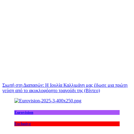
Σιωπή στη Διαπασών: Η Ιουλία Καλλιμάνη μας έδωσε μια πρώτη
γεύση από το ακυκλοφόρητο τραγούδι της (Βίντεο)
Eurovision
Exclusive