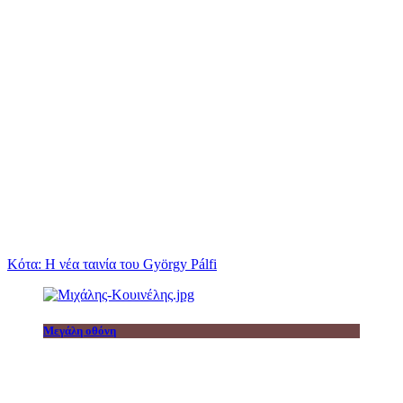
Κότα: Η νέα ταινία του György Pálfi
Μεγάλη οθόνη