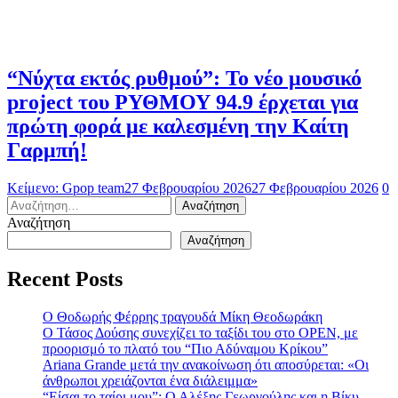
“Νύχτα εκτός ρυθμού”: Το νέο μουσικό
project του ΡΥΘΜΟΥ 94.9 έρχεται για
πρώτη φορά με καλεσμένη την Καίτη
Γαρμπή!
Κείμενο: Gpop team
27 Φεβρουαρίου 2026
27 Φεβρουαρίου 2026
0
Αναζήτηση
για:
Αναζήτηση
Αναζήτηση
Recent Posts
Ο Θοδωρής Φέρρης τραγουδά Μίκη Θεοδωράκη
Ο Τάσος Δούσης συνεχίζει το ταξίδι του στο OPEN, με
προορισμό το πλατό του “Πιο Αδύναμου Κρίκου”
Ariana Grande μετά την ανακοίνωση ότι αποσύρεται: «Οι
άνθρωποι χρειάζονται ένα διάλειμμα»
“Είσαι το ταίρι μου”: Ο Αλέξης Γεωργούλης και η Βίκυ