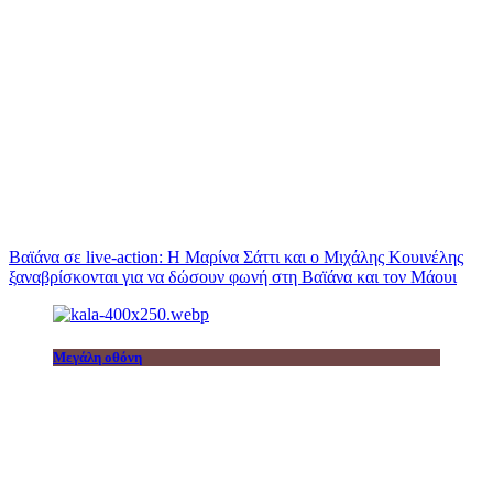
Βαϊάνα σε live-action: Η Μαρίνα Σάττι και ο Μιχάλης Κουινέλης
ξαναβρίσκονται για να δώσουν φωνή στη Βαϊάνα και τον Μάουι
Μεγάλη οθόνη