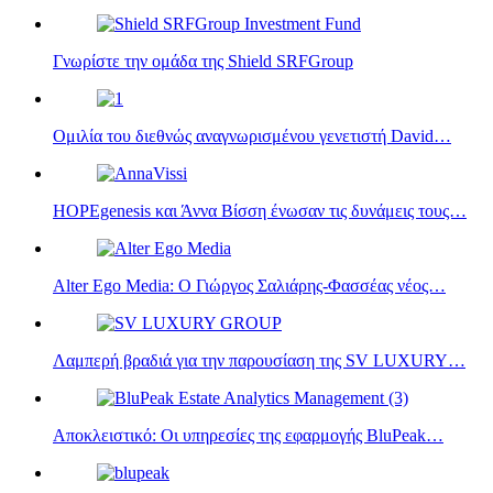
Γνωρίστε την ομάδα της Shield SRFGroup
Ομιλία του διεθνώς αναγνωρισμένου γενετιστή David…
HOPEgenesis και Άννα Βίσση ένωσαν τις δυνάμεις τους…
Alter Ego Media: Ο Γιώργος Σαλιάρης-Φασσέας νέος…
Λαμπερή βραδιά για την παρουσίαση της SV LUXURY…
Aποκλειστικό: Οι υπηρεσίες της εφαρμογής BluPeak…