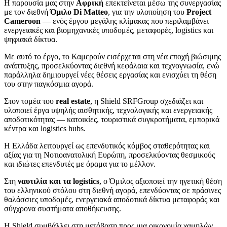
Η παρουσία μας στην
Αφρική
επεκτείνεται μέσω της συνεργασίας
με τον διεθνή
Όμιλο Di Matteo
, για την υλοποίηση του
Project
Cameroon
— ενός έργου μεγάλης κλίμακας που περιλαμβάνει
ενεργειακές και βιομηχανικές υποδομές, μεταφορές, logistics και
ψηφιακά δίκτυα.
Με αυτό το έργο, το Καμερούν εισέρχεται στη νέα εποχή βιώσιμης
ανάπτυξης, προσελκύοντας διεθνή κεφάλαια και τεχνογνωσία, ενώ
παράλληλα δημιουργεί νέες θέσεις εργασίας και ενισχύει τη θέση
του στην παγκόσμια αγορά.
Στον τομέα του
real estate
, η Shield SRFGroup σχεδιάζει και
υλοποιεί έργα υψηλής αισθητικής, τεχνολογικής και ενεργειακής
αποδοτικότητας — κατοικίες, τουριστικά συγκροτήματα, εμπορικά
κέντρα και logistics hubs.
Η Ελλάδα λειτουργεί ως επενδυτικός κόμβος σταθερότητας και
αξίας για τη Νοτιοανατολική Ευρώπη, προσελκύοντας θεσμικούς
και ιδιώτες επενδυτές με όραμα για το μέλλον.
Στη
ναυτιλία και τα logistics
, ο Όμιλος αξιοποιεί την ηγετική θέση
του ελληνικού στόλου στη διεθνή αγορά, επενδύοντας σε πράσινες
θαλάσσιες υποδομές, ενεργειακά αποδοτικά δίκτυα μεταφοράς και
σύγχρονα συστήματα αποθήκευσης.
Η Shield συμβάλλει στη μετάβαση προς μια οικονομία χαμηλών