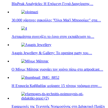
BluPeak Analyticks: Η Επόμενη Γενιά Διαχείρισης…
30.000 χάρτινες σακούλες "Όλοι Μαζί Μπορούμε" στα…
Ασταμάτητα συνεχίζει το έργο στην εκπαίδευση το…
Agapis Jewellery & Gallery: Το opening party του…
O Μίνως Μάτσας γυρνάει τον χρόνο πίσω στο artpodcast…
Η Εταιρεία Καββαδίας μοίρασε 15 τόνους τρόφιμα στην…
Εφαρμογές της Τεχνητής Νοημοσύνης στη Διδακτική Πράξη