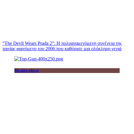
“The Devil Wears Prada 2”: Η πολυαναμενόμενη συνέχεια της
ταινίας φαινόμενο του 2006 που καθόρισε μια ολόκληρη γενιά
Μεγάλη οθόνη