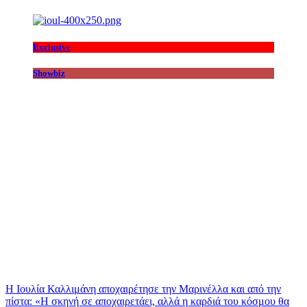
Exclusive
Showbiz
Η Ιουλία Καλλιμάνη αποχαιρέτησε την Μαρινέλλα και από την
πίστα: «H σκηνή σε αποχαιρετάει, αλλά η καρδιά του κόσμου θα