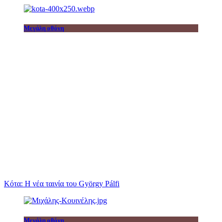
Μεγάλη οθόνη
Κότα: Η νέα ταινία του György Pálfi
Μεγάλη οθόνη