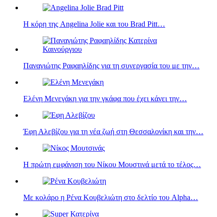
Η κόρη της Angelina Jolie και του Brad Pitt…
Παναγιώτης Ραφαηλίδης για τη συνεργασία του με την…
Ελένη Μενεγάκη για την γκάφα που έχει κάνει την…
Έφη Αλεβίζου για τη νέα ζωή στη Θεσσαλονίκη και την…
Η πρώτη εμφάνιση του Νίκου Μουστινά μετά το τέλος…
Με κολάρο η Ρένα Κουβελιώτη στο δελτίο του Alpha…