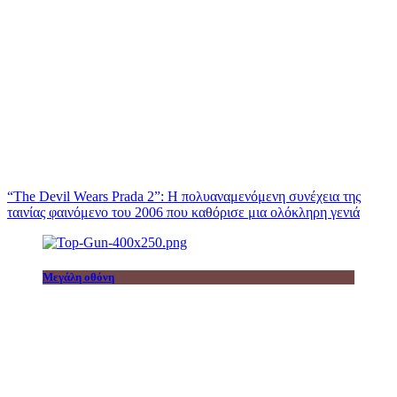
“The Devil Wears Prada 2”: Η πολυαναμενόμενη συνέχεια της
ταινίας φαινόμενο του 2006 που καθόρισε μια ολόκληρη γενιά
Μεγάλη οθόνη