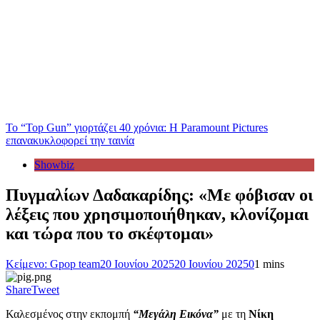
Το “Top Gun” γιορτάζει 40 χρόνια: Η Paramount Pictures
επανακυκλοφορεί την ταινία
Showbiz
Πυγμαλίων Δαδακαρίδης: «Με φόβισαν οι
λέξεις που χρησιμοποιήθηκαν, κλονίζομαι
και τώρα που το σκέφτομαι»
Κείμενο: Gpop team
20 Ιουνίου 2025
20 Ιουνίου 2025
0
1 mins
Share
Tweet
Καλεσμένος στην εκπομπή
“Μεγάλη Εικόνα”
με τη
Νίκη