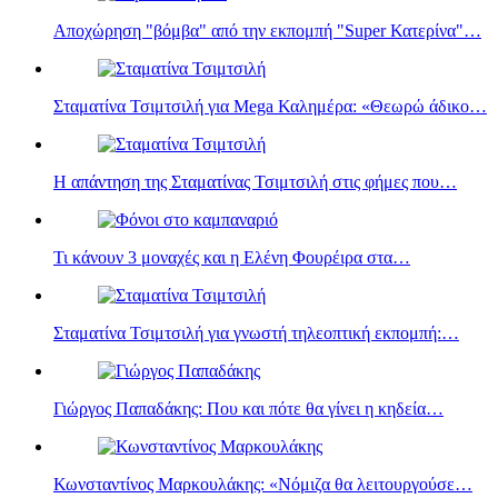
Αποχώρηση "βόμβα" από την εκπομπή "Super Κατερίνα"…
Σταματίνα Τσιμτσιλή για Mega Καλημέρα: «Θεωρώ άδικο…
Η απάντηση της Σταματίνας Τσιμτσιλή στις φήμες που…
Τι κάνουν 3 μοναχές και η Eλένη Φουρέιρα στα…
Σταματίνα Τσιμτσιλή για γνωστή τηλεοπτική εκπομπή:…
Γιώργος Παπαδάκης: Που και πότε θα γίνει η κηδεία…
Κωνσταντίνος Μαρκουλάκης: «Νόμιζα θα λειτουργούσε…