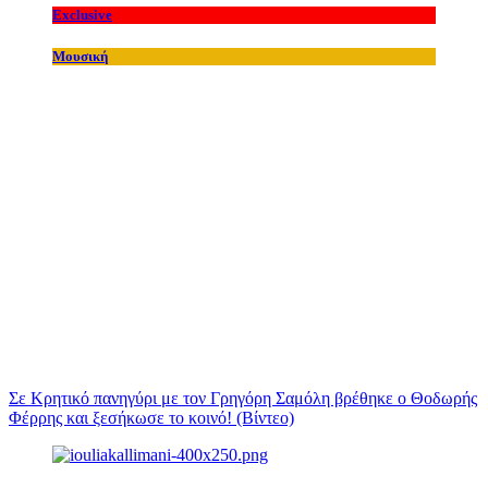
Exclusive
Μουσική
Σε Κρητικό πανηγύρι με τον Γρηγόρη Σαμόλη βρέθηκε ο Θοδωρής
Φέρρης και ξεσήκωσε το κοινό! (Βίντεο)