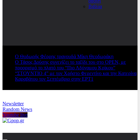
οθόνη
Βιβλία
Ο Θοδωρής Φέρρης τραγουδά Μίκη Θεοδωράκη
Ο Τάσος Δούσης συνεχίζει το ταξίδι του στο OPEN, με
προορισμό το πλατό του “Πιο Αδύναμου Κρίκου”
“ΣΤΟΥΝΤΙΟ 4” με τον Χρήστο Φερεντίνο και την Κατερίνα
Καραβάτου τον Σεπτέμβριο στην ΕΡΤ1
Newsletter
Random News
Youtube live
Gpop.gr