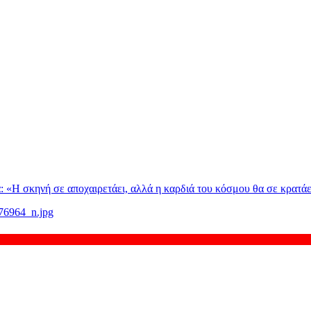
: «H σκηνή σε αποχαιρετάει, αλλά η καρδιά του κόσμου θα σε κρατάε