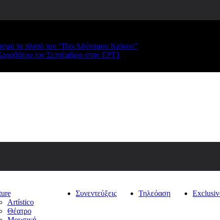
ρισμό το πλατό του “Πιο Αδύναμου Κρίκου”
Καραβάτου τον Σεπτέμβριο στην ΕΡΤ1
ture
Συνεντεύξεις
Τηλεόαση
Exclusiv
Artístico
Θέατρο
Μουσική