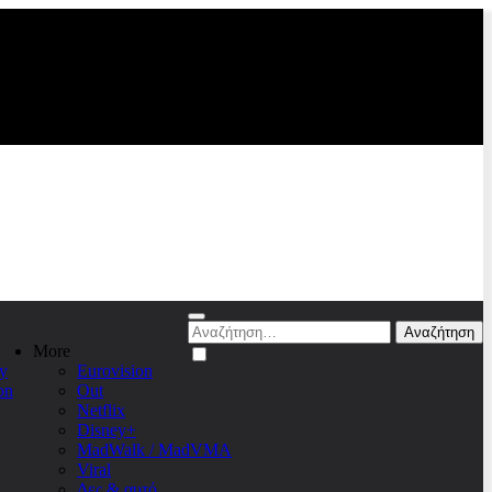
Αναζήτηση
για:
More
y
Eurovision
on
Out
Netflix
Disney+
MadWalk / MadVMA
Viral
Δες & αυτό