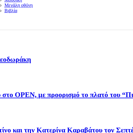
Μεγάλη οθόνη
Βιβλία
Θεοδωράκη
ου στο OPEN, με προορισμό το πλατό του “
νο και την Κατερίνα Καραβάτου τον Σεπτ