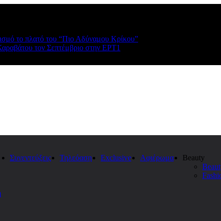
ρισμό το πλατό του “Πιο Αδύναμου Κρίκου”
Καραβάτου τον Σεπτέμβριο στην ΕΡΤ1
Συνεντεύξεις
Τηλεόαση
Exclusive
Αφιέρωμα
Beauty
Beaut
Fashi
η