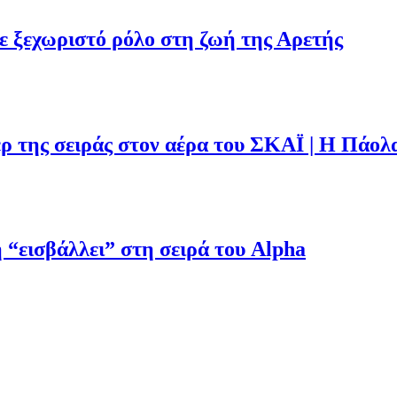
με ξεχωριστό ρόλο στη ζωή της Αρετής
ρ της σειράς στον αέρα του ΣΚΑΪ | Η Πάολ
“εισβάλλει” στη σειρά του Alpha