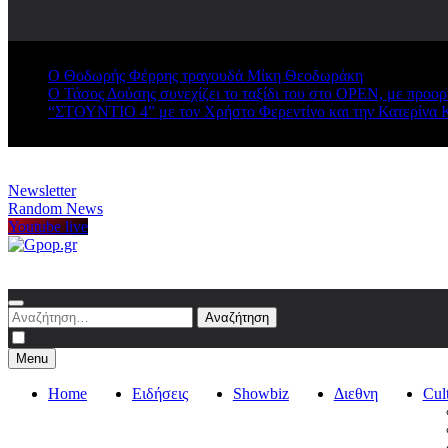
Ο Θοδωρής Φέρρης τραγουδά Μίκη Θεοδωράκη
Ο Τάσος Δούσης συνεχίζει το ταξίδι του στο OPEN, με προο
“ΣΤΟΥΝΤΙΟ 4” με τον Χρήστο Φερεντίνο και την Κατερίνα 
Newsletter
Random News
Youtube live
Gpop.gr
Αναζήτηση
για:
Menu
Home
Ειδήσεις
Showbiz
Διεθνη
Cul