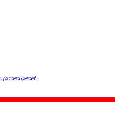
ι για πάντα ζωντανή»