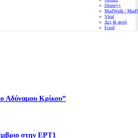
Disney+
MadWalk / Ma
Viral
Δες & αυτό
Food
Πιο Αδύναμου Κρίκου”
έμβριο στην ΕΡΤ1