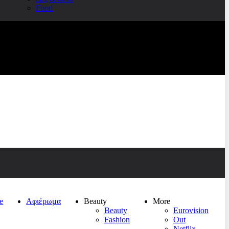
Food
e
Αφιέρωμα
Beauty
More
Beauty
Eurovision
Fashion
Out
Netflix