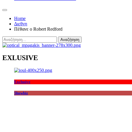
Home
Διεθνη
Πέθανε ο Robert Redford
Αναζήτηση
για:
EXLUSIVE
Exclusive
Showbiz