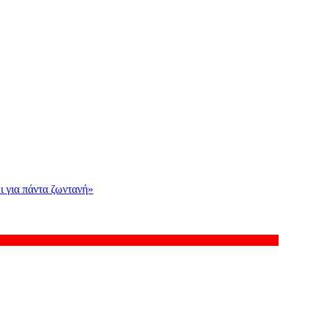
ι για πάντα ζωντανή»