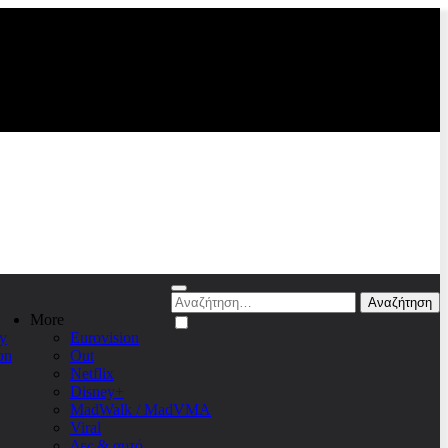
Αναζήτηση
για:
More
y
Eurovision
on
Out
Netflix
Disney+
MadWalk / MadVMA
Viral
Δες & αυτό