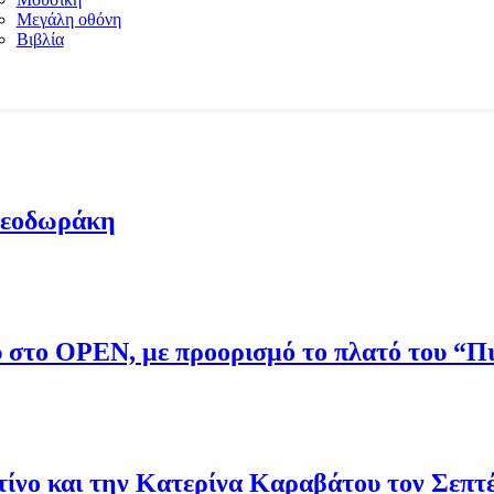
Μεγάλη οθόνη
Βιβλία
Θεοδωράκη
ου στο OPEN, με προορισμό το πλατό του “
νο και την Κατερίνα Καραβάτου τον Σεπτ