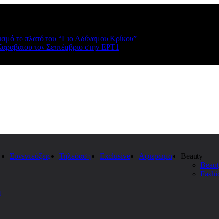
ρισμό το πλατό του “Πιο Αδύναμου Κρίκου”
Καραβάτου τον Σεπτέμβριο στην ΕΡΤ1
Συνεντεύξεις
Τηλεόαση
Exclusive
Αφιέρωμα
Beauty
Beaut
Fashi
η