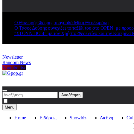
Ο Θοδωρής Φέρρης τραγουδά Μίκη Θεοδωράκη
Ο Τάσος Δούσης συνεχίζει το ταξίδι του στο OPEN, με προο
“ΣΤΟΥΝΤΙΟ 4” με τον Χρήστο Φερεντίνο και την Κατερίνα 
Newsletter
Random News
Youtube live
Gpop.gr
Αναζήτηση
για:
Menu
Home
Ειδήσεις
Showbiz
Διεθνη
Cul