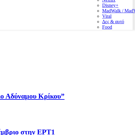
Disney+
MadWalk / Ma
Viral
Δες & αυτό
Food
Πιο Αδύναμου Κρίκου”
έμβριο στην ΕΡΤ1