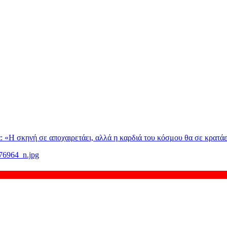
: «H σκηνή σε αποχαιρετάει, αλλά η καρδιά του κόσμου θα σε κρατάε