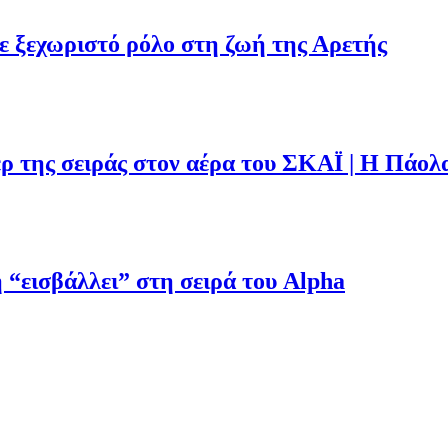
με ξεχωριστό ρόλο στη ζωή της Αρετής
ρ της σειράς στον αέρα του ΣΚΑΪ | Η Πάολ
“εισβάλλει” στη σειρά του Alpha