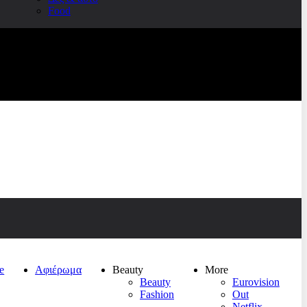
Food
e
Αφιέρωμα
Beauty
More
Beauty
Eurovision
Fashion
Out
Netflix