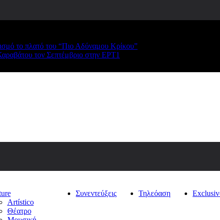
ρισμό το πλατό του “Πιο Αδύναμου Κρίκου”
Καραβάτου τον Σεπτέμβριο στην ΕΡΤ1
ture
Συνεντεύξεις
Τηλεόαση
Exclusiv
Artístico
Θέατρο
Μουσική