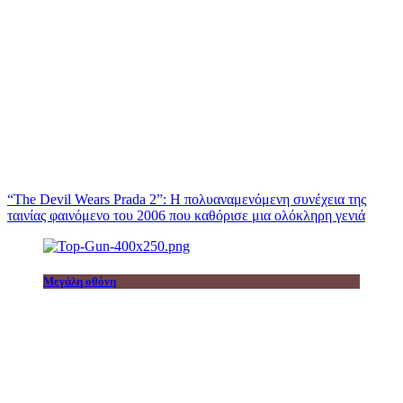
“The Devil Wears Prada 2”: Η πολυαναμενόμενη συνέχεια της
ταινίας φαινόμενο του 2006 που καθόρισε μια ολόκληρη γενιά
Μεγάλη οθόνη