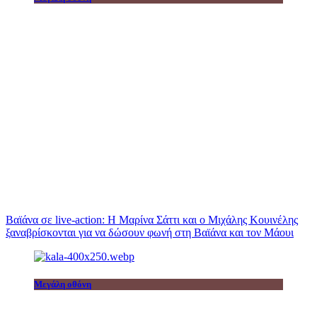
Βαϊάνα σε live-action: Η Μαρίνα Σάττι και ο Μιχάλης Κουινέλης
ξαναβρίσκονται για να δώσουν φωνή στη Βαϊάνα και τον Μάουι
Μεγάλη οθόνη