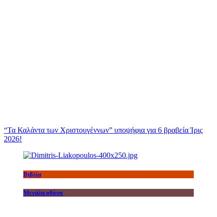
“Τα Καλάντα των Χριστουγέννων” υποψήφια για 6 βραβεία Ίρις
2026!
Βιβλία
Μεγάλη οθόνη