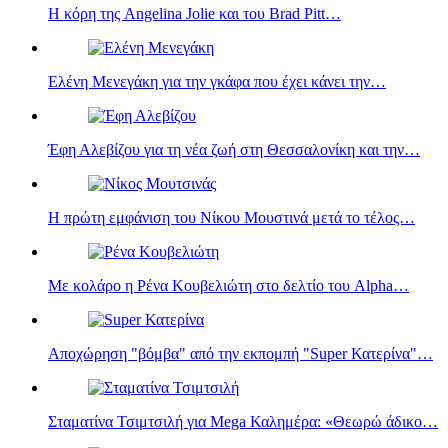
Η κόρη της Angelina Jolie και του Brad Pitt…
Ελένη Μενεγάκη για την γκάφα που έχει κάνει την…
Έφη Αλεβίζου για τη νέα ζωή στη Θεσσαλονίκη και την…
Η πρώτη εμφάνιση του Νίκου Μουστινά μετά το τέλος…
Με κολάρο η Ρένα Κουβελιώτη στο δελτίο του Alpha…
Αποχώρηση "βόμβα" από την εκπομπή "Super Κατερίνα"…
Σταματίνα Τσιμτσιλή για Mega Καλημέρα: «Θεωρώ άδικο…