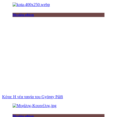
Μεγάλη οθόνη
Κότα: Η νέα ταινία του György Pálfi
Μεγάλη οθόνη