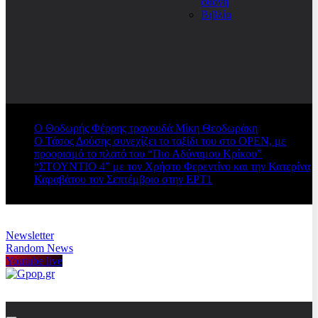
οθόνη
Βιβλία
Ο Θοδωρής Φέρρης τραγουδά Μίκη Θεοδωράκη
Ο Τάσος Δούσης συνεχίζει το ταξίδι του στο OPEN, με
προορισμό το πλατό του “Πιο Αδύναμου Κρίκου”
“ΣΤΟΥΝΤΙΟ 4” με τον Χρήστο Φερεντίνο και την Κατερίνα
Καραβάτου τον Σεπτέμβριο στην ΕΡΤ1
Newsletter
Random News
Youtube live
Gpop.gr