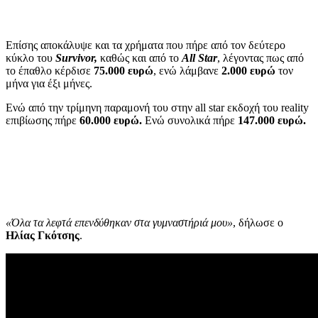
Επίσης αποκάλυψε και τα χρήματα που πήρε από τον δεύτερο
κύκλο του
Survivor,
καθώς και από το
All Star
, λέγοντας πως από
το έπαθλο κέρδισε
75.000 ευρώ
, ενώ λάμβανε
2.000 ευρώ
τον
μήνα για έξι μήνες.
Ενώ από την τρίμηνη παραμονή του στην all star εκδοχή του reality
επιβίωσης πήρε
60.000 ευρώ.
Ενώ συνολικά πήρε
147.000 ευρώ.
«Όλα τα λεφτά επενδύθηκαν στα γυμναστήριά μου»
, δήλωσε ο
Ηλίας Γκότσης
.