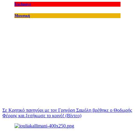
Exclusive
Μουσική
Σε Κρητικό πανηγύρι με τον Γρηγόρη Σαμόλη βρέθηκε ο Θοδωρής
Φέρρης και ξεσήκωσε το κοινό! (Βίντεο)