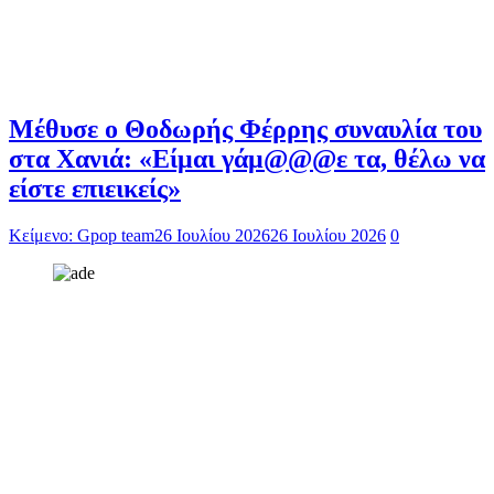
Μέθυσε ο Θοδωρής Φέρρης συναυλία του
στα Χανιά: «Είμαι γάμ@@@ε τα, θέλω να
είστε επιεικείς»
Κείμενο: Gpop team
26 Ιουλίου 2026
26 Ιουλίου 2026
0