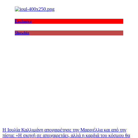
Exclusive
Showbiz
Η Ιουλία Καλλιμάνη αποχαιρέτησε την Μαρινέλλα και από την
πίστα: «H σκηνή σε αποχαιρετάει, αλλά η καρδιά του κόσμου θα