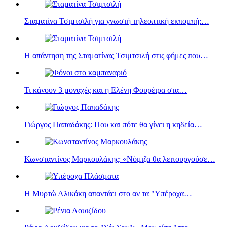
Σταματίνα Τσιμτσιλή για γνωστή τηλεοπτική εκπομπή:…
Η απάντηση της Σταματίνας Τσιμτσιλή στις φήμες που…
Τι κάνουν 3 μοναχές και η Eλένη Φουρέιρα στα…
Γιώργος Παπαδάκης: Που και πότε θα γίνει η κηδεία…
Κωνσταντίνος Μαρκουλάκης: «Νόμιζα θα λειτουργούσε…
Η Μυρτώ Αλικάκη απαντάει στο αν τα "Υπέροχα…