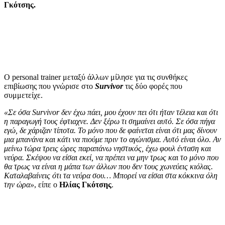
Γκότσης.
O personal trainer μεταξύ άλλων μίλησε για τις συνθήκες
επιβίωσης που γνώρισε στο
Survivor
τις δύο φορές που
συμμετείχε.
«Σε όσα Survivor δεν έχω πάει, μου έχουν πει ότι ήταν τέλεια και ότι
η παραγωγή τους έφτιαχνε. Δεν ξέρω τι σημαίνει αυτό. Σε όσα πήγα
εγώ, δε χάριζαν τίποτα. Το μόνο που δε φαίνεται είναι ότι μας δίνουν
μια μπανάνα και κάτι να πιούμε πριν το αγώνισμα. Αυτό είναι όλο. Αν
μείνω τώρα τρεις ώρες παραπάνω νηστικός, έχω φουλ ένταση και
νεύρα. Σκέψου να είσαι εκεί, να πρέπει να μην τρως και το μόνο που
θα τρως να είναι η μάπα των άλλων που δεν τους χωνεύεις κιόλας.
Καταλαβαίνεις ότι τα νεύρα σου… Μπορεί να είσαι στα κόκκινα όλη
την ώρα»
, είπε ο
Ηλίας Γκότσης
.