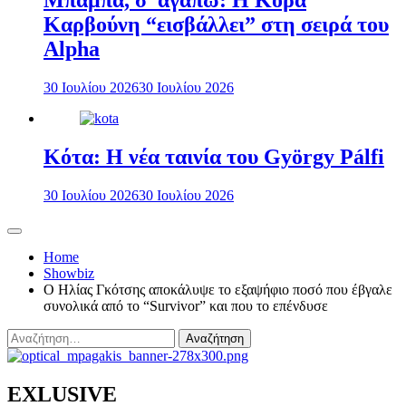
Μπαμπά, σ’ αγαπώ: Η Κόρα
Καρβούνη “εισβάλλει” στη σειρά του
Alpha
30 Ιουλίου 2026
30 Ιουλίου 2026
Κότα: Η νέα ταινία του György Pálfi
30 Ιουλίου 2026
30 Ιουλίου 2026
Home
Showbiz
Ο Ηλίας Γκότσης αποκάλυψε το εξαψήφιο ποσό που έβγαλε
συνολικά από το “Survivor” και που το επένδυσε
Αναζήτηση
για:
EXLUSIVE