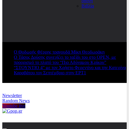
οθόνη
Βιβλία
Ο Θοδωρής Φέρρης τραγουδά Μίκη Θεοδωράκη
Ο Τάσος Δούσης συνεχίζει το ταξίδι του στο OPEN, με
προορισμό το πλατό του “Πιο Αδύναμου Κρίκου”
“ΣΤΟΥΝΤΙΟ 4” με τον Χρήστο Φερεντίνο και την Κατερίνα
Καραβάτου τον Σεπτέμβριο στην ΕΡΤ1
Newsletter
Random News
Youtube live
Gpop.gr