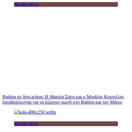
Μεγάλη οθόνη
Βαϊάνα σε live-action: Η Μαρίνα Σάττι και ο Μιχάλης Κουινέλης
ξαναβρίσκονται για να δώσουν φωνή στη Βαϊάνα και τον Μάουι
Μεγάλη οθόνη