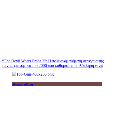
“The Devil Wears Prada 2”: Η πολυαναμενόμενη συνέχεια της
ταινίας φαινόμενο του 2006 που καθόρισε μια ολόκληρη γενιά
Μεγάλη οθόνη