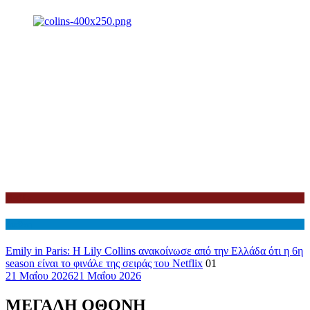
Netflix
Διεθνη
Emily in Paris: Η Lily Collins ανακοίνωσε από την Ελλάδα ότι η 6η
season είναι το φινάλε της σειράς του Netflix
01
21 Μαΐου 2026
21 Μαΐου 2026
ΜΕΓΑΛΗ ΟΘΟΝΗ