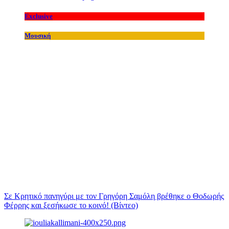
Exclusive
Μουσική
Σε Κρητικό πανηγύρι με τον Γρηγόρη Σαμόλη βρέθηκε ο Θοδωρής
Φέρρης και ξεσήκωσε το κοινό! (Βίντεο)