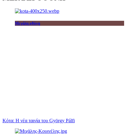
Μεγάλη οθόνη
Κότα: Η νέα ταινία του György Pálfi