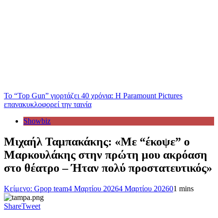
Το “Top Gun” γιορτάζει 40 χρόνια: Η Paramount Pictures
επανακυκλοφορεί την ταινία
Showbiz
Μιχαήλ Ταμπακάκης: «Με “έκοψε” ο
Μαρκουλάκης στην πρώτη μου ακρόαση
στο θέατρο – Ήταν πολύ προστατευτικός»
Κείμενο: Gpop team
4 Μαρτίου 2026
4 Μαρτίου 2026
0
1 mins
Share
Tweet