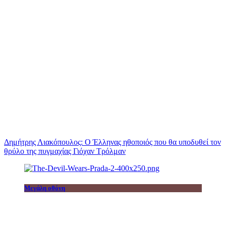
Δημήτρης Λιακόπουλος: Ο Έλληνας ηθοποιός που θα υποδυθεί τον
θρύλο της πυγμαχίας Γιόχαν Τρόλμαν
Μεγάλη οθόνη