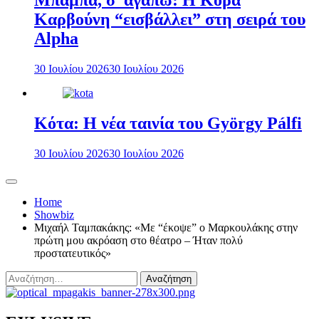
Μπαμπά, σ’ αγαπώ: Η Κόρα
Καρβούνη “εισβάλλει” στη σειρά του
Alpha
30 Ιουλίου 2026
30 Ιουλίου 2026
Κότα: Η νέα ταινία του György Pálfi
30 Ιουλίου 2026
30 Ιουλίου 2026
Home
Showbiz
Μιχαήλ Ταμπακάκης: «Με “έκοψε” ο Μαρκουλάκης στην
πρώτη μου ακρόαση στο θέατρο – Ήταν πολύ
προστατευτικός»
Αναζήτηση
για: