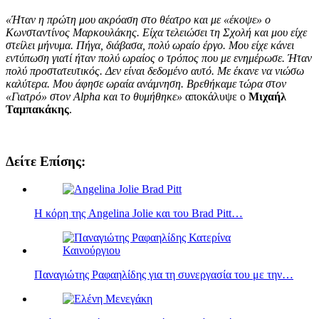
«Ήταν η πρώτη μου ακρόαση στο θέατρο και με «έκοψε» ο
Κωνσταντίνος Μαρκουλάκης. Είχα τελειώσει τη Σχολή και μου είχε
στείλει μήνυμα. Πήγα, διάβασα, πολύ ωραίο έργο. Μου είχε κάνει
εντύπωση γιατί ήταν πολύ ωραίος ο τρόπος που με ενημέρωσε. Ήταν
πολύ προστατευτικός. Δεν είναι δεδομένο αυτό. Με έκανε να νιώσω
καλύτερα. Μου άφησε ωραία ανάμνηση. Βρεθήκαμε τώρα στον
«Γιατρό» στον Alpha και το θυμήθηκε»
αποκάλυψε ο
Μιχαήλ
Ταμπακάκης
.
Δείτε Επίσης:
Η κόρη της Angelina Jolie και του Brad Pitt…
Παναγιώτης Ραφαηλίδης για τη συνεργασία του με την…