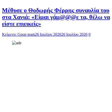
Μέθυσε ο Θοδωρής Φέρρης συναυλία του
στα Χανιά: «Είμαι γάμ@@@ε τα, θέλω να
είστε επιεικείς»
Κείμενο: Gpop team
26 Ιουλίου 2026
26 Ιουλίου 2026
0