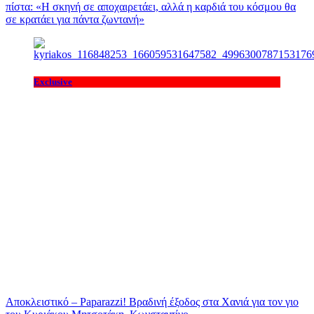
πίστα: «H σκηνή σε αποχαιρετάει, αλλά η καρδιά του κόσμου θα
σε κρατάει για πάντα ζωντανή»
Exclusive
Αποκλειστικό – Paparazzi! Βραδινή έξοδος στα Χανιά για τον γιο