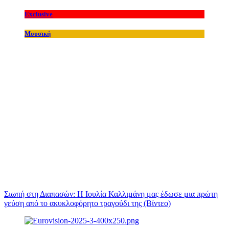
Exclusive
Μουσική
Σιωπή στη Διαπασών: Η Ιουλία Καλλιμάνη μας έδωσε μια πρώτη
γεύση από το ακυκλοφόρητο τραγούδι της (Βίντεο)