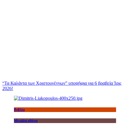
“Τα Καλάντα των Χριστουγέννων” υποψήφια για 6 βραβεία Ίρις
2026!
Βιβλία
Μεγάλη οθόνη