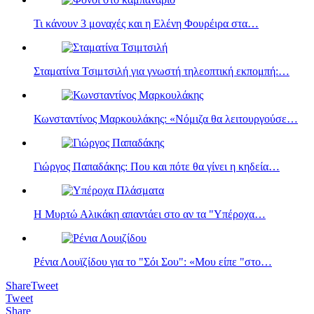
Τι κάνουν 3 μοναχές και η Eλένη Φουρέιρα στα…
Σταματίνα Τσιμτσιλή για γνωστή τηλεοπτική εκπομπή:…
Κωνσταντίνος Μαρκουλάκης: «Νόμιζα θα λειτουργούσε…
Γιώργος Παπαδάκης: Που και πότε θα γίνει η κηδεία…
Η Μυρτώ Αλικάκη απαντάει στο αν τα "Υπέροχα…
Ρένια Λουϊζίδου για το "Σόι Σου": «Μου είπε "στο…
Share
Tweet
Tweet
Share