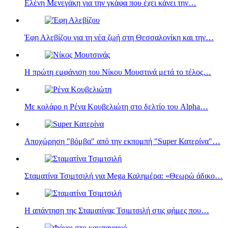
Ελένη Μενεγάκη για την γκάφα που έχει κάνει την…
Έφη Αλεβίζου για τη νέα ζωή στη Θεσσαλονίκη και την…
Η πρώτη εμφάνιση του Νίκου Μουστινά μετά το τέλος…
Με κολάρο η Ρένα Κουβελιώτη στο δελτίο του Alpha…
Αποχώρηση "βόμβα" από την εκπομπή "Super Κατερίνα"…
Σταματίνα Τσιμτσιλή για Mega Καλημέρα: «Θεωρώ άδικο…
Η απάντηση της Σταματίνας Τσιμτσιλή στις φήμες που…