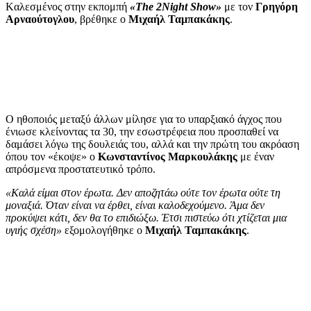
Kαλεσμένος στην εκπομπή
«The 2Night Show»
με τον
Γρηγόρη
Αρναούτογλου
, βρέθηκε ο
Μιχαήλ Ταμπακάκης
.
Ο ηθοποιός μεταξύ άλλων μίλησε για το υπαρξιακό άγχος που
ένιωσε κλείνοντας τα 30, την εσωστρέφεια που προσπαθεί να
δαμάσει λόγω της δουλειάς του, αλλά και την πρώτη του ακρόαση
όπου τον «έκοψε» ο
Κωνσταντίνος Μαρκουλάκης
με έναν
απρόσμενα προστατευτικό τρόπο.
«Καλά είμαι στον έρωτα. Δεν αποζητάω ούτε τον έρωτα ούτε τη
μοναξιά. Όταν είναι να έρθει, είναι καλοδεχούμενο. Άμα δεν
προκύψει κάτι, δεν θα το επιδιώξω. Έτσι πιστεύω ότι χτίζεται μια
υγιής σχέση»
εξομολογήθηκε ο
Μιχαήλ Ταμπακάκης
.