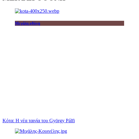
Μεγάλη οθόνη
Κότα: Η νέα ταινία του György Pálfi