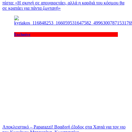
πίστα: «H σκηνή σε αποχαιρετάει, αλλά η καρδιά του κόσμου θα
σε κρατάει για πάντα ζωντανή»
Exclusive
Αποκλειστικό – Paparazzi! Βραδινή έξοδος στα Χανιά για τον γιο