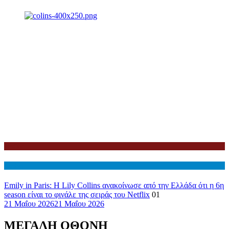
Netflix
Διεθνη
Emily in Paris: Η Lily Collins ανακοίνωσε από την Ελλάδα ότι η 6η
season είναι το φινάλε της σειράς του Netflix
01
21 Μαΐου 2026
21 Μαΐου 2026
ΜΕΓΑΛΗ ΟΘΟΝΗ