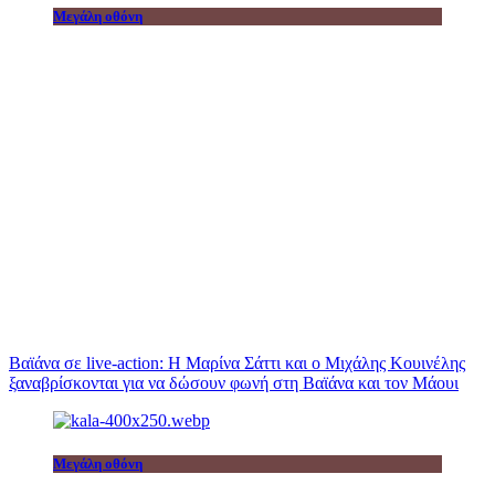
Μεγάλη οθόνη
Βαϊάνα σε live-action: Η Μαρίνα Σάττι και ο Μιχάλης Κουινέλης
ξαναβρίσκονται για να δώσουν φωνή στη Βαϊάνα και τον Μάουι
Μεγάλη οθόνη