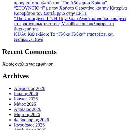
προορισμό το πλατό του “Πιο Αδύναμου Κρίκου”
“ΣΤΟΥΝΤΙΟ 4” με τον Χρήστο Φερεντίνο και την Κατερίνα
Καραβάτου τον Σεπτέμβριο στην ΕΡΤ1
“The Unforgiven II”: Η Πηνελόπη Αναστασοπούλου παίρνει
το πράσινο φως από τους Metallica και κυκλοφορεί τη
διασκευή της
Κέλλυ Κελεκίδου: Το “Γλύκα Γλύκα” επιστρέφει και
ξεσηκώνει ξανά
Recent Comments
Χωρίς σχόλια για εμφάνιση.
Archives
Αύγουστος 2026
Ιούλιος 2026
Ιούνιος 2026
Μάιος 2026
Απρίλιος 2026
Μάρτιος 2026
Φεβρουάριος 2026
Ιανουάριος 2026