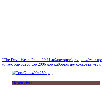
“The Devil Wears Prada 2”: Η πολυαναμενόμενη συνέχεια της
ταινίας φαινόμενο του 2006 που καθόρισε μια ολόκληρη γενιά
Μεγάλη οθόνη