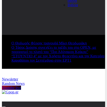
οθόνη
Βιβλία
Ο Θοδωρής Φέρρης τραγουδά Μίκη Θεοδωράκη
Ο Τάσος Δούσης συνεχίζει το ταξίδι του στο OPEN, με
προορισμό το πλατό του “Πιο Αδύναμου Κρίκου”
“ΣΤΟΥΝΤΙΟ 4” με τον Χρήστο Φερεντίνο και την Κατερίνα
Καραβάτου τον Σεπτέμβριο στην ΕΡΤ1
Newsletter
Random News
Youtube live
Gpop.gr