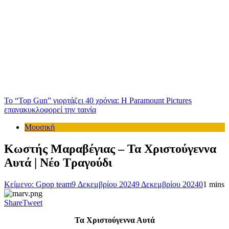
Το “Top Gun” γιορτάζει 40 χρόνια: Η Paramount Pictures
επανακυκλοφορεί την ταινία
Μουσική
Κωστής Μαραβέγιας – Τα Χριστούγεννα
Αυτά | Νέο Τραγούδι
Κείμενο: Gpop team
9 Δεκεμβρίου 2024
9 Δεκεμβρίου 2024
0
1 mins
Share
Tweet
Τα Χριστούγεννα Αυτά