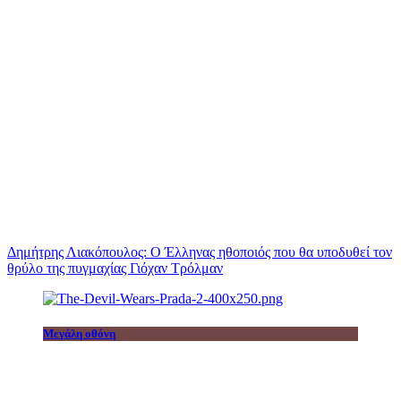
Δημήτρης Λιακόπουλος: Ο Έλληνας ηθοποιός που θα υποδυθεί τον
θρύλο της πυγμαχίας Γιόχαν Τρόλμαν
Μεγάλη οθόνη