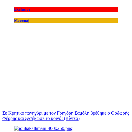
Exclusive
Μουσική
Σε Κρητικό πανηγύρι με τον Γρηγόρη Σαμόλη βρέθηκε ο Θοδωρής
Φέρρης και ξεσήκωσε το κοινό! (Βίντεο)