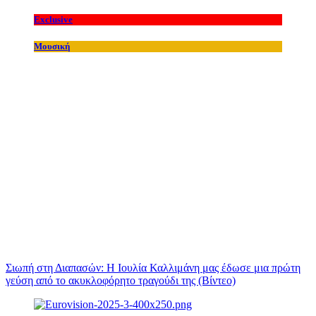
Exclusive
Μουσική
Σιωπή στη Διαπασών: Η Ιουλία Καλλιμάνη μας έδωσε μια πρώτη
γεύση από το ακυκλοφόρητο τραγούδι της (Βίντεο)