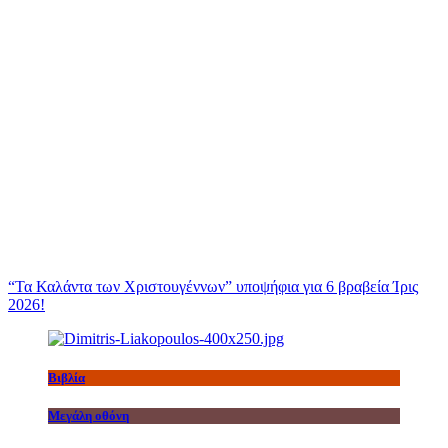
“Τα Καλάντα των Χριστουγέννων” υποψήφια για 6 βραβεία Ίρις
2026!
Βιβλία
Μεγάλη οθόνη