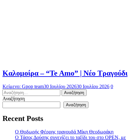
Καλομοίρα – “Te Amo” | Νέο Τραγούδι
Κείμενο: Gpop team
30 Ιουλίου 2026
30 Ιουλίου 2026
0
Αναζήτηση
για:
Αναζήτηση
Αναζήτηση
Recent Posts
Ο Θοδωρής Φέρρης τραγουδά Μίκη Θεοδωράκη
Ο Τάσος Δούσης συνεχίζει το ταξίδι του στο OPEN, με