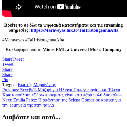
Βρείτε το σε όλα τα ψηφιακά καταστήματα και τις streaming
υπηρεσίες:
https://Maraveyas.lnk.to/TaHristougennaAfta
#Maraveyas #TaHristougennaAfta
Κυκλοφορεί από τη
Minos EMI, a Universal Music Company
Share
Tweet
Tweet
Share
Share
Pin
Tagged:
Κωστής Μαραβέγιας
Πλοήγηση
Previous:
Ζενεβιέβ Μαζαρί για Ηλιάνα Παπαγεωργίου και Έλενα
Χριστοπούλου: «Ξέρω πράγματα, είναι κάτι πάρα πολύ δύσκολο»
άρθρων
Next:
Emilia Perez: Η απάντηση της Selena Gomez σε κριτική για
την ερμηνεία της στην ταινία
Διαβάστε και αυτό...