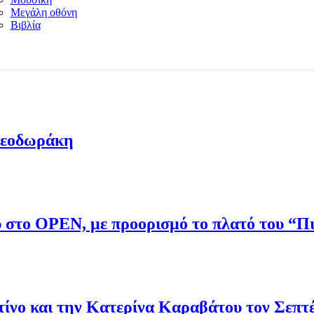
Μεγάλη οθόνη
Βιβλία
Θεοδωράκη
ου στο OPEN, με προορισμό το πλατό του “
νο και την Κατερίνα Καραβάτου τον Σεπτ