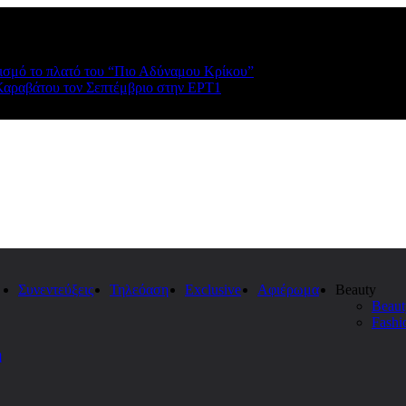
ρισμό το πλατό του “Πιο Αδύναμου Κρίκου”
Καραβάτου τον Σεπτέμβριο στην ΕΡΤ1
Συνεντεύξεις
Τηλεόαση
Exclusive
Αφιέρωμα
Beauty
Beaut
Fashi
η