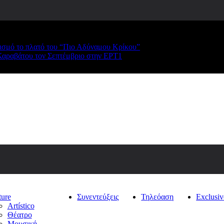
ρισμό το πλατό του “Πιο Αδύναμου Κρίκου”
Καραβάτου τον Σεπτέμβριο στην ΕΡΤ1
ture
Συνεντεύξεις
Τηλεόαση
Exclusiv
Artístico
Θέατρο
Μουσική