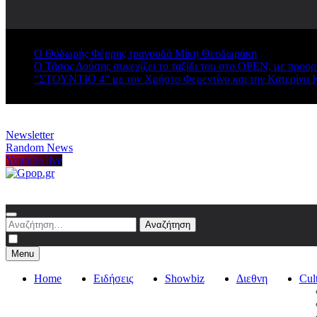
Ο Θοδωρής Φέρρης τραγουδά Μίκη Θεοδωράκη
Ο Τάσος Δούσης συνεχίζει το ταξίδι του στο OPEN, με προο
“ΣΤΟΥΝΤΙΟ 4” με τον Χρήστο Φερεντίνο και την Κατερίνα 
Newsletter
Random News
Youtube live
Gpop.gr
Αναζήτηση
για:
Menu
Home
Ειδήσεις
Showbiz
Διεθνη
Cul