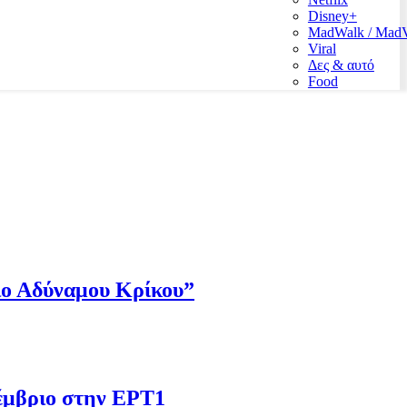
Disney+
MadWalk / Ma
Viral
Δες & αυτό
Food
Πιο Αδύναμου Κρίκου”
έμβριο στην ΕΡΤ1