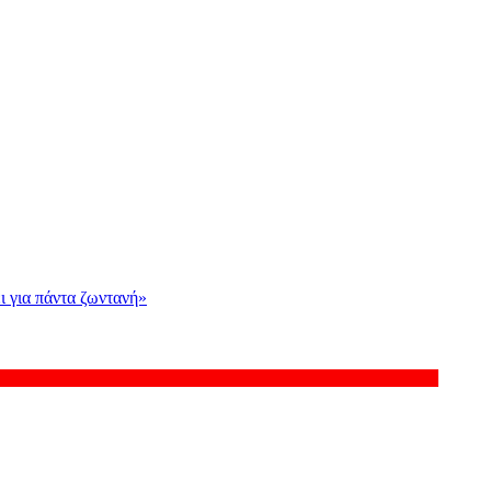
ι για πάντα ζωντανή»