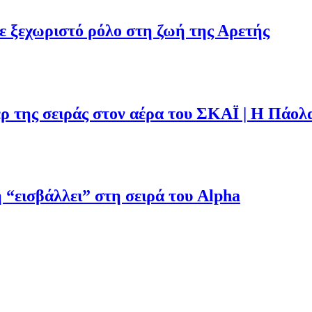
με ξεχωριστό ρόλο στη ζωή της Αρετής
ρ της σειράς στον αέρα του ΣΚΑΪ | Η Πάολ
“εισβάλλει” στη σειρά του Alpha