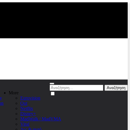
Αναζήτηση
για:
More
y
Eurovision
on
Out
Netflix
Disney+
MadWalk / MadVMA
Viral
Δες & αυτό