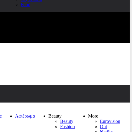
Food
e
Αφιέρωμα
Beauty
More
Beauty
Eurovision
Fashion
Out
Netflix