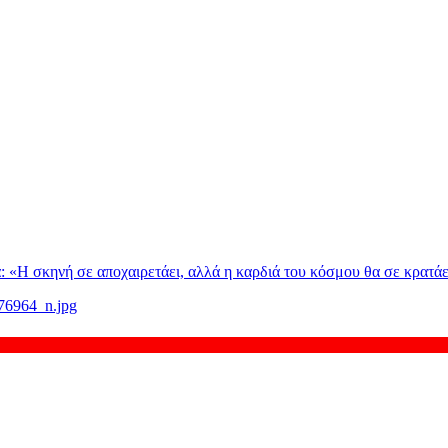
: «H σκηνή σε αποχαιρετάει, αλλά η καρδιά του κόσμου θα σε κρατάε