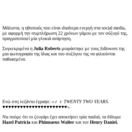
Μάλιστα, η ηθοποιός που είναι ιδιαίτερα ενεργή στα social media,
με αφορμή την συμπλήρωση 22 χρόνων γάμου με τον σύζυγό της,
πραγματοποιεί μία γλυκιά ανάρτηση.
Συγκεκριμένα η
Julia Roberts
μοιράστηκε με τους followers της
μια φωτογραφία της ίδιας και του συζύγου της να φιλιούνται
παθιασμένα.
Ενώ στη λεζάντα έγραψε:
«‍♂️ ‍♀️ TWENTY TWO YEARS.
♥️♥️♥️♥️♥️♥️♥️♥️♥️♥️♥️♥️♥️♥️♥️♥️♥️♥️♥️♥️♥️♥️».
Να πούμε ότι το ζευγάρι έχει αποκτήσει τρία παιδιά, τα δίδυμα
Hazel Patricia
και
Phinnaeus Walter
και τον
Henry Daniel.