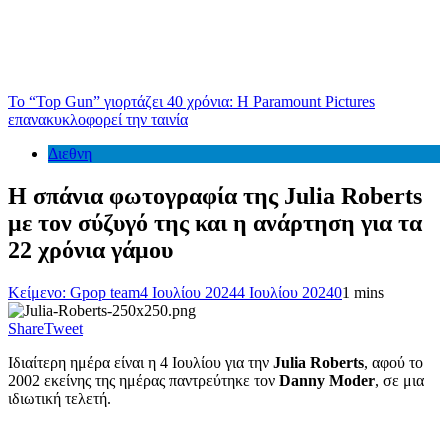
Το “Top Gun” γιορτάζει 40 χρόνια: Η Paramount Pictures
επανακυκλοφορεί την ταινία
Διεθνη
Η σπάνια φωτογραφία της Julia Roberts
με τον σύζυγό της και η ανάρτηση για τα
22 χρόνια γάμου
Κείμενο: Gpop team
4 Ιουλίου 2024
4 Ιουλίου 2024
0
1 mins
Share
Tweet
Ιδιαίτερη ημέρα είναι η 4 Ιουλίου για την
Julia Roberts
, αφού το
2002 εκείνης της ημέρας παντρεύτηκε τον
Danny Moder
, σε μια
ιδιωτική τελετή.