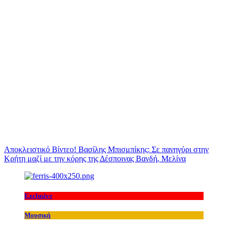
Αποκλειστικό Βίντεο! Βασίλης Μπισμπίκης: Σε πανηγύρι στην
Κρήτη μαζί με την κόρης της Δέσποινας Βανδή, Μελίνα
Exclusive
Μουσική