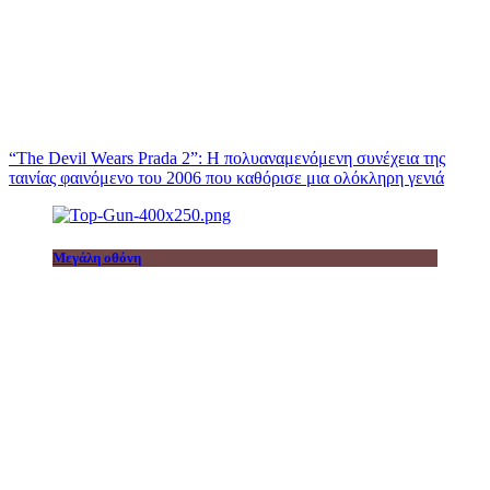
“The Devil Wears Prada 2”: Η πολυαναμενόμενη συνέχεια της
ταινίας φαινόμενο του 2006 που καθόρισε μια ολόκληρη γενιά
Μεγάλη οθόνη