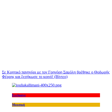
Σε Κρητικό πανηγύρι με τον Γρηγόρη Σαμόλη βρέθηκε ο Θοδωρής
Φέρρης και ξεσήκωσε το κοινό! (Βίντεο)
Exclusive
Μουσική