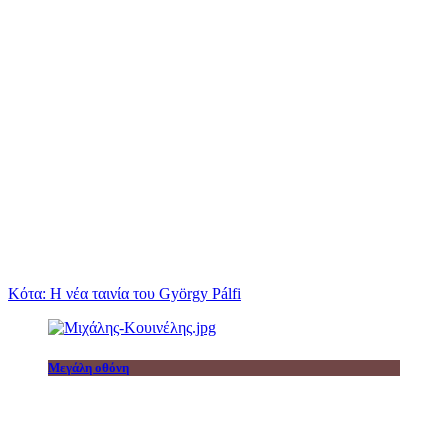
Κότα: Η νέα ταινία του György Pálfi
Μεγάλη οθόνη