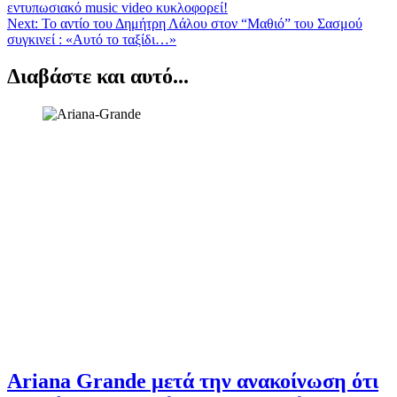
εντυπωσιακό music video κυκλοφορεί!
άρθρων
Next:
Το αντίο του Δημήτρη Λάλου στον “Μαθιό” του Σασμού
συγκινεί : «Αυτό το ταξίδι…»
Διαβάστε και αυτό...
Ariana Grande μετά την ανακοίνωση ότι