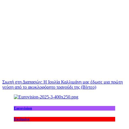
Σιωπή στη Διαπασών: Η Ιουλία Καλλιμάνη μας έδωσε μια πρώτη
γεύση από το ακυκλοφόρητο τραγούδι της (Βίντεο)
Eurovision
Exclusive