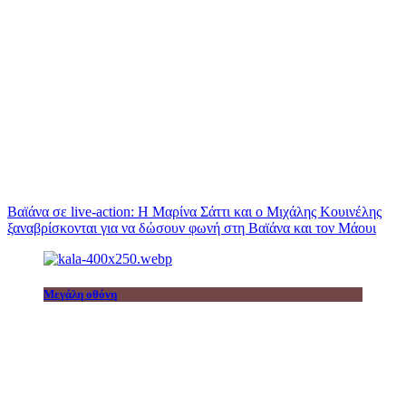
Βαϊάνα σε live-action: Η Μαρίνα Σάττι και ο Μιχάλης Κουινέλης
ξαναβρίσκονται για να δώσουν φωνή στη Βαϊάνα και τον Μάουι
Μεγάλη οθόνη