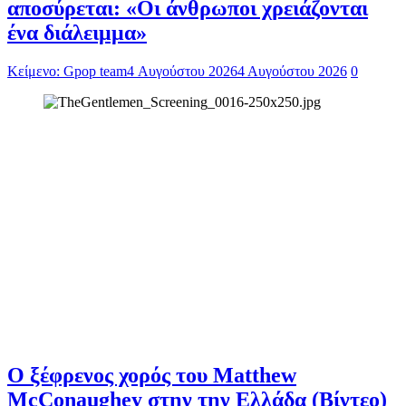
αποσύρεται: «Οι άνθρωποι χρειάζονται
ένα διάλειμμα»
Κείμενο: Gpop team
4 Αυγούστου 2026
4 Αυγούστου 2026
0
Ο ξέφρενος χορός του Matthew
McConaughey στην την Ελλάδα (Βίντεο)