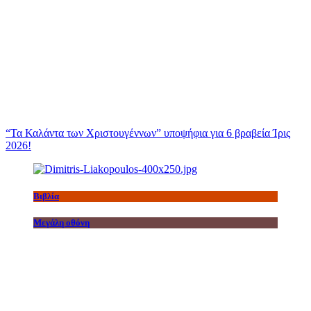
“Τα Καλάντα των Χριστουγέννων” υποψήφια για 6 βραβεία Ίρις
2026!
Βιβλία
Μεγάλη οθόνη