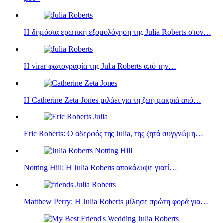
Η δημόσια ερωτική εξομολόγηση της Julia Roberts στον…
Η virar φωτογραφία της Julia Roberts‎‎ από την…
Η Catherine Zeta-Jones μιλάει για τη ζωή μακριά από…
Eric Roberts: Ο αδερφός της Julia, της ζητά συγγνώμη…
Notting Hill: Η Julia Roberts‎‎ αποκάλυψε γιατί…
Matthew Perry: Η Julia Roberts μίλησε πρώτη φορά για…