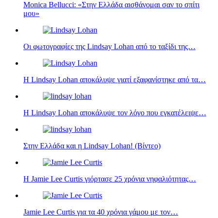
Monica Bellucci: «Στην Ελλάδα αισθάνομαι σαν το σπίτι
μου»
Οι φωτογραφίες της Lindsay Lohan από το ταξίδι της…
H Lindsay Lohan αποκάλυψε γιατί εξαφανίστηκε από τα…
Η Lindsay Lohan αποκάλυψε τον λόγο που εγκατέλειψε…
Στην Ελλάδα και η Lindsay Lohan! (Βίντεο)
Η Jamie Lee Curtis γιόρτασε 25 χρόνια νηφαλιότητας…
Jamie Lee Curtis για τα 40 χρόνια γάμου με τον…