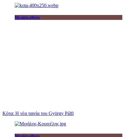
Μεγάλη οθόνη
Κότα: Η νέα ταινία του György Pálfi
Μεγάλη οθόνη