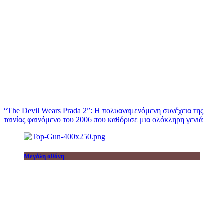
“The Devil Wears Prada 2”: Η πολυαναμενόμενη συνέχεια της
ταινίας φαινόμενο του 2006 που καθόρισε μια ολόκληρη γενιά
Μεγάλη οθόνη