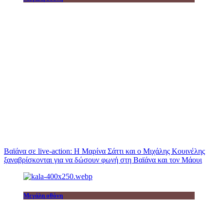
Βαϊάνα σε live-action: Η Μαρίνα Σάττι και ο Μιχάλης Κουινέλης
ξαναβρίσκονται για να δώσουν φωνή στη Βαϊάνα και τον Μάουι
Μεγάλη οθόνη