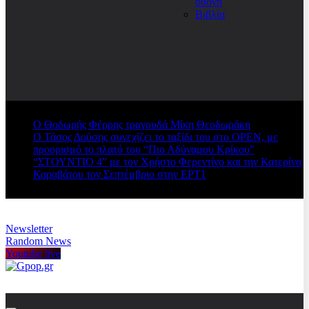
οθόνη
Βιβλία
Ο Θοδωρής Φέρρης τραγουδά Μίκη Θεοδωράκη
Ο Τάσος Δούσης συνεχίζει το ταξίδι του στο OPEN, με
προορισμό το πλατό του “Πιο Αδύναμου Κρίκου”
“ΣΤΟΥΝΤΙΟ 4” με τον Χρήστο Φερεντίνο και την Κατερίνα
Καραβάτου τον Σεπτέμβριο στην ΕΡΤ1
Newsletter
Random News
Youtube live
Gpop.gr