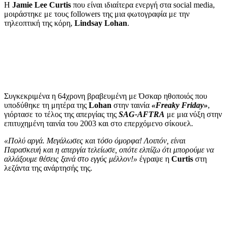
Η
Jamie Lee Curtis
που είναι ιδιαίτερα ενεργή στα social media,
μοιράστηκε με τους followers της μια φωτογραφία με την
τηλεοπτική της κόρη,
Lindsay Lohan
.
Συγκεκριμένα η 64χρονη βραβευμένη με Όσκαρ ηθοποιός που
υποδύθηκε τη μητέρα της
Lohan
στην ταινία
«Freaky Friday»
,
γιόρτασε το τέλος της απεργίας της
SAG-AFTRA
με μια νύξη στην
επιτυχημένη ταινία του 2003 και στο επερχόμενο σίκουελ.
«Πολύ αργά. Μεγάλωσες και τόσο όμορφα! Λοιπόν, είναι
Παρασκευή και η απεργία τελείωσε, οπότε ελπίζω ότι μπορούμε να
αλλάξουμε θέσεις ξανά στο εγγύς μέλλον!»
έγραψε η
Curtis
στη
λεζάντα της ανάρτησής της.