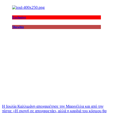
Exclusive
Showbiz
Η Ιουλία Καλλιμάνη αποχαιρέτησε την Μαρινέλλα και από την
πίστα: «H σκηνή σε αποχαιρετάει, αλλά η καρδιά του κόσμου θα