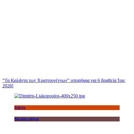
“Τα Καλάντα των Χριστουγέννων” υποψήφια για 6 βραβεία Ίρις
2026!
Βιβλία
Μεγάλη οθόνη