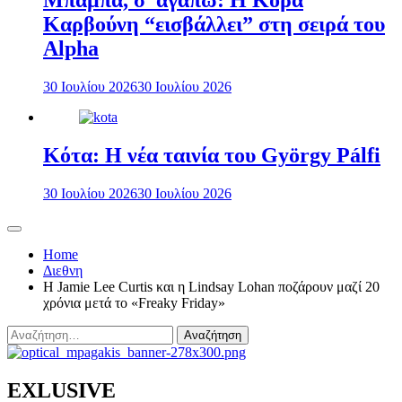
Μπαμπά, σ’ αγαπώ: Η Κόρα
Καρβούνη “εισβάλλει” στη σειρά του
Alpha
30 Ιουλίου 2026
30 Ιουλίου 2026
Κότα: Η νέα ταινία του György Pálfi
30 Ιουλίου 2026
30 Ιουλίου 2026
Home
Διεθνη
Η Jamie Lee Curtis και η Lindsay Lohan ποζάρουν μαζί 20
χρόνια μετά το «Freaky Friday»
Αναζήτηση
για:
EXLUSIVE