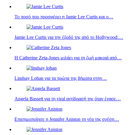
Το ποσό που προσφέρει η Jamie Lee Curtis και ο…
Jamie Lee Curtis για την έξοδό της από το Hollywood:…
Η Catherine Zeta-Jones μιλάει για τη ζωή μακριά από…
Lindsay Lohan για τα πρώτα της βήματα στην…
Angela Bassett για τη viral αντίδρασή της όταν έχασε…
Επισημοποίησε η Jennifer Aniston‎‎ τη νέα της σχέση…