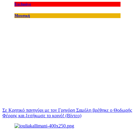
Exclusive
Μουσική
Σε Κρητικό πανηγύρι με τον Γρηγόρη Σαμόλη βρέθηκε ο Θοδωρής
Φέρρης και ξεσήκωσε το κοινό! (Βίντεο)