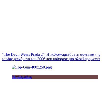
“The Devil Wears Prada 2”: Η πολυαναμενόμενη συνέχεια της
ταινίας φαινόμενο του 2006 που καθόρισε μια ολόκληρη γενιά
Μεγάλη οθόνη