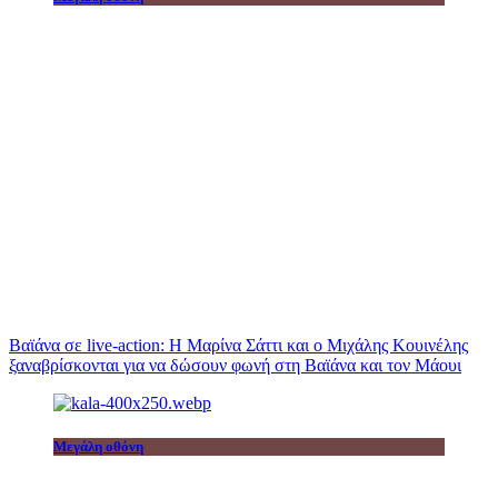
Βαϊάνα σε live-action: Η Μαρίνα Σάττι και ο Μιχάλης Κουινέλης
ξαναβρίσκονται για να δώσουν φωνή στη Βαϊάνα και τον Μάουι
Μεγάλη οθόνη