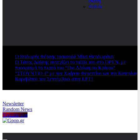
οθόνη
Βιβλία
Ο Θοδωρής Φέρρης τραγουδά Μίκη Θεοδωράκη
Ο Τάσος Δούσης συνεχίζει το ταξίδι του στο OPEN, με
προορισμό το πλατό του “Πιο Αδύναμου Κρίκου”
“ΣΤΟΥΝΤΙΟ 4” με τον Χρήστο Φερεντίνο και την Κατερίνα
Καραβάτου τον Σεπτέμβριο στην ΕΡΤ1
Newsletter
Random News
Youtube live
Gpop.gr