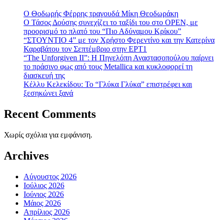
Ο Θοδωρής Φέρρης τραγουδά Μίκη Θεοδωράκη
Ο Τάσος Δούσης συνεχίζει το ταξίδι του στο OPEN, με
προορισμό το πλατό του “Πιο Αδύναμου Κρίκου”
“ΣΤΟΥΝΤΙΟ 4” με τον Χρήστο Φερεντίνο και την Κατερίνα
Καραβάτου τον Σεπτέμβριο στην ΕΡΤ1
“The Unforgiven II”: Η Πηνελόπη Αναστασοπούλου παίρνει
το πράσινο φως από τους Metallica και κυκλοφορεί τη
διασκευή της
Κέλλυ Κελεκίδου: Το “Γλύκα Γλύκα” επιστρέφει και
ξεσηκώνει ξανά
Recent Comments
Χωρίς σχόλια για εμφάνιση.
Archives
Αύγουστος 2026
Ιούλιος 2026
Ιούνιος 2026
Μάιος 2026
Απρίλιος 2026