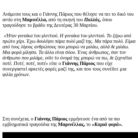
Ανάμεσα τους και ο Γιάννης Πάριος που θέλησε να πει το δικό του
αντίο στη
Μαρινέλλα,
από τη σκηνή του
Παλλάς,
όπου
τραγούδησε το βράδυ της Δευτέρας 30 Μαρτίου.
«Ήταν γυναίκα του γλεντιού. Η γυναίκα του γλεντιού. Το ξέρω από
πρώτο χέρι. Έχω δουλέψει πάρα πολύ μαζί της. Μα πάρα πολύ. Είμαι
από τους λίγους ανθρώπους που μπορώ να μιλάω, αλλά δε μιλάω.
Μια φορά μίλησα. Τα άλλα είναι σόου. Ένας άνθρωπος, σαν τον
άνθρωπο που μιλάμε, ούτε το όνομά της μπορώ να πω, δε ξεχνιέται
ποτέ. Ποτέ, ποτέ, ποτέ»
είπε ο
Γιάννης Πάριος
που είχε
συνεργαστεί αρκετές φορές μαζί της, και που τους συνέδεε μια
φιλία χρόνων.
Στη συνέχεια, ο
Γιάννης Πάριος
ερμήνευσε ένα από τα πιο
εμβληματικά τραγούδια της
Μαρινέλλας,
το
«Καμιά φορά».