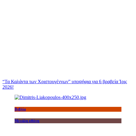
“Τα Καλάντα των Χριστουγέννων” υποψήφια για 6 βραβεία Ίρις
2026!
Βιβλία
Μεγάλη οθόνη