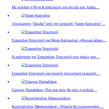
Με κολάρο η Ρένα Κουβελιώτη στο δελτίο του Alpha…
Αποχώρηση "βόμβα" από την εκπομπή "Super Κατερίνα"…
Σταματίνα Τσιμτσιλή για Mega Καλημέρα: «Θεωρώ άδικο…
Η απάντηση της Σταματίνας Τσιμτσιλή στις φήμες που…
Σταματίνα Τσιμτσιλή για γνωστή τηλεοπτική εκπομπή:…
Γιώργος Παπαδάκης: Που και πότε θα γίνει η κηδεία…
Κωνσταντίνος Μαρκουλάκης: «Νόμιζα θα λειτουργούσε…