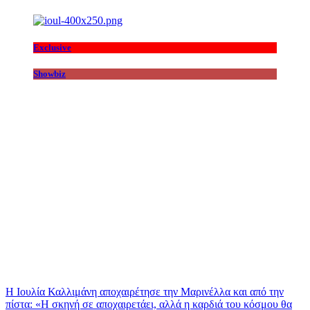
Exclusive
Showbiz
Η Ιουλία Καλλιμάνη αποχαιρέτησε την Μαρινέλλα και από την
πίστα: «H σκηνή σε αποχαιρετάει, αλλά η καρδιά του κόσμου θα