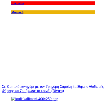
Exclusive
Μουσική
Σε Κρητικό πανηγύρι με τον Γρηγόρη Σαμόλη βρέθηκε ο Θοδωρής
Φέρρης και ξεσήκωσε το κοινό! (Βίντεο)