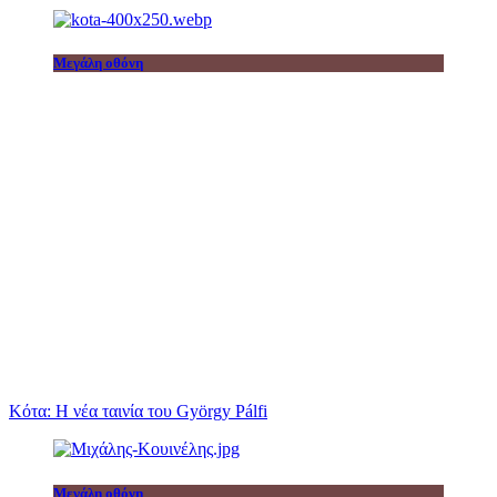
Μεγάλη οθόνη
Κότα: Η νέα ταινία του György Pálfi
Μεγάλη οθόνη