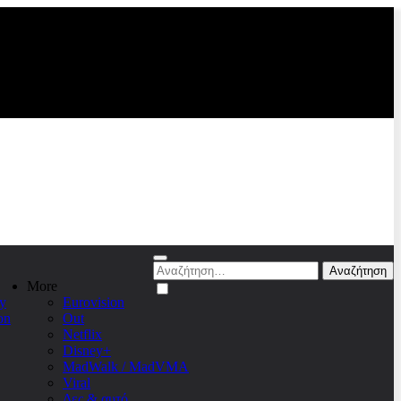
Αναζήτηση
για:
More
y
Eurovision
on
Out
Netflix
Disney+
MadWalk / MadVMA
Viral
Δες & αυτό