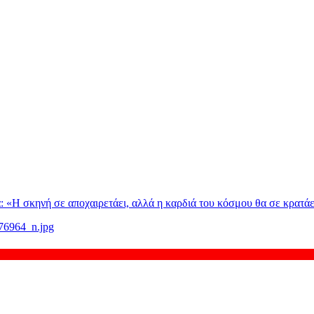
: «H σκηνή σε αποχαιρετάει, αλλά η καρδιά του κόσμου θα σε κρατάε