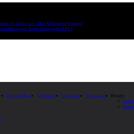
ρισμό το πλατό του “Πιο Αδύναμου Κρίκου”
Καραβάτου τον Σεπτέμβριο στην ΕΡΤ1
Συνεντεύξεις
Τηλεόαση
Exclusive
Αφιέρωμα
Beauty
Beaut
Fashi
η