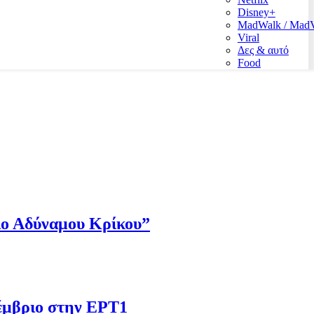
Disney+
MadWalk / Ma
Viral
Δες & αυτό
Food
Πιο Αδύναμου Κρίκου”
έμβριο στην ΕΡΤ1