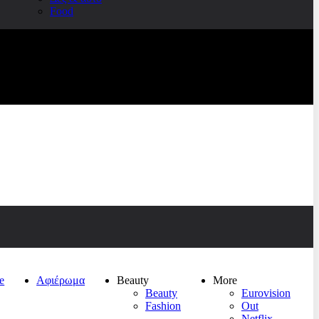
Food
e
Αφιέρωμα
Beauty
More
Beauty
Eurovision
Fashion
Out
Netflix