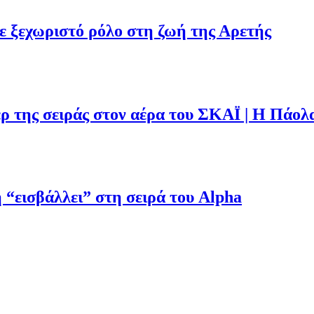
με ξεχωριστό ρόλο στη ζωή της Αρετής
ρ της σειράς στον αέρα του ΣΚΑΪ | Η Πάολ
“εισβάλλει” στη σειρά του Alpha