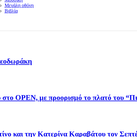
Μεγάλη οθόνη
Βιβλία
Θεοδωράκη
ου στο OPEN, με προορισμό το πλατό του “
νο και την Κατερίνα Καραβάτου τον Σεπτ