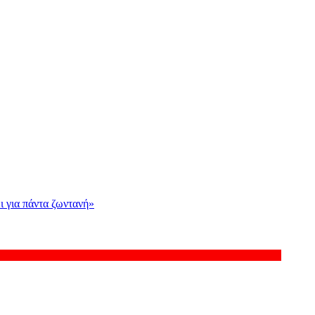
ι για πάντα ζωντανή»