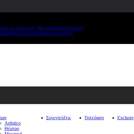
ρισμό το πλατό του “Πιο Αδύναμου Κρίκου”
Καραβάτου τον Σεπτέμβριο στην ΕΡΤ1
ture
Συνεντεύξεις
Τηλεόαση
Exclusiv
Artístico
Θέατρο
Μουσική