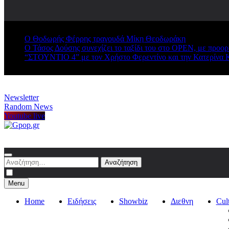
Ο Θοδωρής Φέρρης τραγουδά Μίκη Θεοδωράκη
Ο Τάσος Δούσης συνεχίζει το ταξίδι του στο OPEN, με προο
“ΣΤΟΥΝΤΙΟ 4” με τον Χρήστο Φερεντίνο και την Κατερίνα 
Newsletter
Random News
Youtube live
Gpop.gr
Αναζήτηση
για:
Menu
Home
Ειδήσεις
Showbiz
Διεθνη
Cul