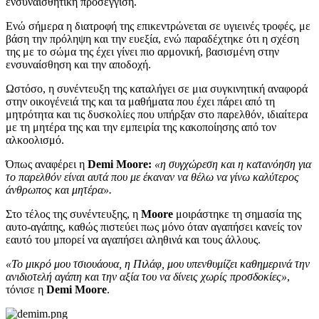
ενσυναισθητική προσέγγιση.
Ενώ σήμερα η διατροφή της επικεντρώνεται σε υγιεινές τροφές, με
βάση την πρόληψη και την ευεξία, ενώ παραδέχτηκε ότι η σχέση
της με το σώμα της έχει γίνει πιο αρμονική, βασισμένη στην
ενσυναίσθηση και την αποδοχή.
Ωστόσο, η συνέντευξη της καταλήγει σε μια συγκινητική αναφορά
στην οικογένειά της και τα μαθήματα που έχει πάρει από τη
μητρότητα και τις δυσκολίες που υπήρξαν στο παρελθόν, ιδιαίτερα
με τη μητέρα της και την εμπειρία της κακοποίησης από τον
αλκοολισμό.
Όπως αναφέρει η
Demi Moore:
«η συγχώρεση και η κατανόηση για
το παρελθόν είναι αυτά που με έκαναν να θέλω να γίνω καλύτερος
άνθρωπος και μητέρα».
Στο τέλος της συνέντευξης, η
Moore
μοιράστηκε τη σημασία της
αυτο-αγάπης, καθώς πιστεύει πως μόνο όταν αγαπήσει κανείς τον
εαυτό του μπορεί να αγαπήσει αληθινά και τους άλλους.
«To μικρό μου τσιουάουα, η Πιλάφ, μου υπενθυμίζει καθημερινά την
ανιδιοτελή αγάπη και την αξία του να δίνεις χωρίς προσδοκίες»
,
τόνισε η
Demi Moore
.