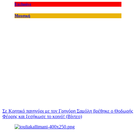
Exclusive
Μουσική
Σε Κρητικό πανηγύρι με τον Γρηγόρη Σαμόλη βρέθηκε ο Θοδωρής
Φέρρης και ξεσήκωσε το κοινό! (Βίντεο)