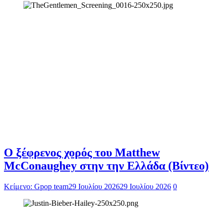
Ο ξέφρενος χορός του Matthew
McConaughey στην την Ελλάδα (Βίντεο)
Κείμενο: Gpop team
29 Ιουλίου 2026
29 Ιουλίου 2026
0