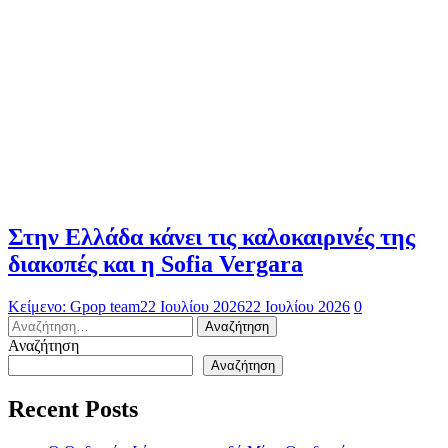
Στην Ελλάδα κάνει τις καλοκαιρινές της
διακοπές και η Sofia Vergara
Κείμενο: Gpop team
22 Ιουλίου 2026
22 Ιουλίου 2026
0
Αναζήτηση
για:
Αναζήτηση
Αναζήτηση
Recent Posts