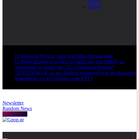
οθόνη
Βιβλία
Ο Θοδωρής Φέρρης τραγουδά Μίκη Θεοδωράκη
Ο Τάσος Δούσης συνεχίζει το ταξίδι του στο OPEN, με
προορισμό το πλατό του “Πιο Αδύναμου Κρίκου”
“ΣΤΟΥΝΤΙΟ 4” με τον Χρήστο Φερεντίνο και την Κατερίνα
Καραβάτου τον Σεπτέμβριο στην ΕΡΤ1
Newsletter
Random News
Youtube live
Gpop.gr