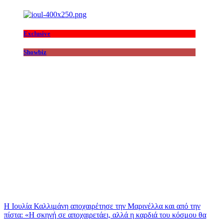
Exclusive
Showbiz
Η Ιουλία Καλλιμάνη αποχαιρέτησε την Μαρινέλλα και από την
πίστα: «H σκηνή σε αποχαιρετάει, αλλά η καρδιά του κόσμου θα