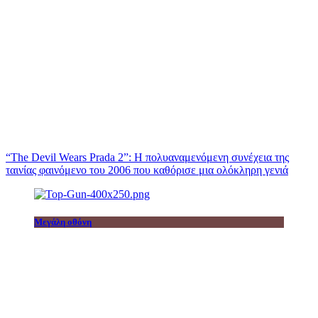
“The Devil Wears Prada 2”: Η πολυαναμενόμενη συνέχεια της
ταινίας φαινόμενο του 2006 που καθόρισε μια ολόκληρη γενιά
Μεγάλη οθόνη