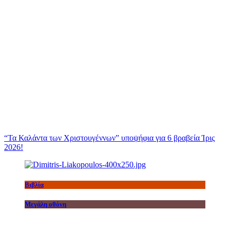
“Τα Καλάντα των Χριστουγέννων” υποψήφια για 6 βραβεία Ίρις
2026!
Βιβλία
Μεγάλη οθόνη