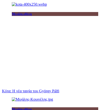
Μεγάλη οθόνη
Κότα: Η νέα ταινία του György Pálfi
Μεγάλη οθόνη