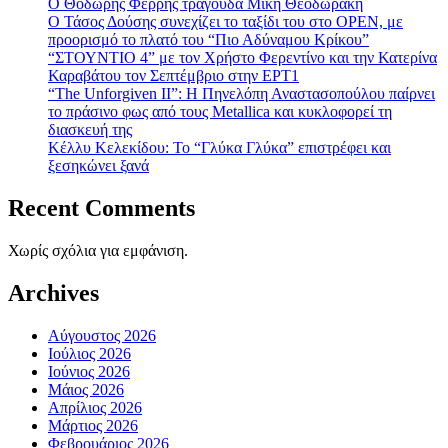
Ο Θοδωρής Φέρρης τραγουδά Μίκη Θεοδωράκη
Ο Τάσος Δούσης συνεχίζει το ταξίδι του στο OPEN, με
προορισμό το πλατό του “Πιο Αδύναμου Κρίκου”
“ΣΤΟΥΝΤΙΟ 4” με τον Χρήστο Φερεντίνο και την Κατερίνα
Καραβάτου τον Σεπτέμβριο στην ΕΡΤ1
“The Unforgiven II”: Η Πηνελόπη Αναστασοπούλου παίρνει
το πράσινο φως από τους Metallica και κυκλοφορεί τη
διασκευή της
Κέλλυ Κελεκίδου: Το “Γλύκα Γλύκα” επιστρέφει και
ξεσηκώνει ξανά
Recent Comments
Χωρίς σχόλια για εμφάνιση.
Archives
Αύγουστος 2026
Ιούλιος 2026
Ιούνιος 2026
Μάιος 2026
Απρίλιος 2026
Μάρτιος 2026
Φεβρουάριος 2026