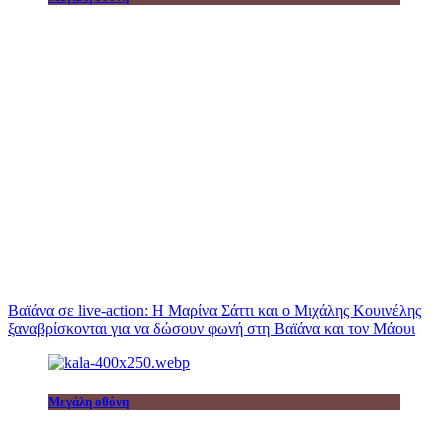
Βαϊάνα σε live-action: Η Μαρίνα Σάττι και ο Μιχάλης Κουινέλης
ξαναβρίσκονται για να δώσουν φωνή στη Βαϊάνα και τον Μάουι
Μεγάλη οθόνη