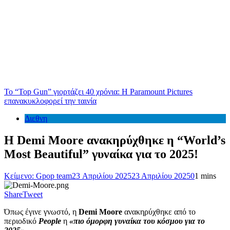
Το “Top Gun” γιορτάζει 40 χρόνια: Η Paramount Pictures
επανακυκλοφορεί την ταινία
Διεθνη
Η Demi Moore ανακηρύχθηκε η “World’s
Most Beautiful” γυναίκα για το 2025!
Κείμενο: Gpop team
23 Απριλίου 2025
23 Απριλίου 2025
0
1 mins
Share
Tweet
Όπως έγινε γνωστό, η
Demi Moore
ανακηρύχθηκε από το
περιοδικό
People
η
«πιο όμορφη γυναίκα του κόσμου για το