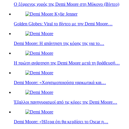
Ο ξέφρενος χορός της Demi Moore στη Μύκονο (Βίντεο)
Golden Globes: Viral το βίντεο με την Demi Moore‎‎…
Demi Moore‎‎: Η απάντηση της κόρης της για το…
Η πρώτη ανάρτηση της Demi Moore‎‎ μετά τη βράβευσή…
Demi Moore‎‎: «Χρησιμοποιούσα ναρκωτικά και…
Έξαλλοι πανηγυρισμοί από τις κόρες της Demi Moore‎‎…
Demi Moore‎‎: «Ήξερα ότι θα κερδίσει το Oscar η…