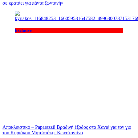
σε κρατάει για πάντα ζωντανή»
Exclusive
Αποκλειστικό – Paparazzi! Βραδινή έξοδος στα Χανιά για τον γιο
του Κυριάκου Μητσοτάκη, Κωνσταντίνο