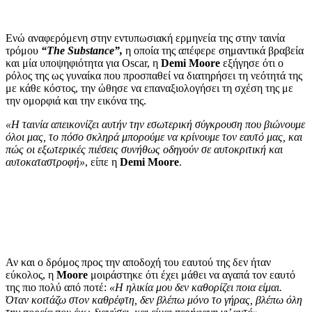
Ενώ αναφερόμενη στην εντυπωσιακή ερμηνεία της στην ταινία
τρόμου
“The Substance”,
η οποία της απέφερε σημαντικά βραβεία
και μία υποψηφιότητα για Oscar, η
Demi Moore
εξήγησε ότι ο
ρόλος της ως γυναίκα που προσπαθεί να διατηρήσει τη νεότητά της
με κάθε κόστος, την ώθησε να επαναξιολογήσει τη σχέση της με
την ομορφιά και την εικόνα της.
«Η ταινία απεικονίζει αυτήν την εσωτερική σύγκρουση που βιώνουμε
όλοι μας, το πόσο σκληρά μπορούμε να κρίνουμε τον εαυτό μας, και
πώς οι εξωτερικές πιέσεις συνήθως οδηγούν σε αυτοκριτική και
αυτοκαταστροφή»
, είπε η
Demi Moore
.
Αν και ο δρόμος προς την αποδοχή του εαυτού της δεν ήταν
εύκολος, η
Moore
μοιράστηκε ότι έχει μάθει να αγαπά τον εαυτό
της πιο πολύ από ποτέ:
«Η ηλικία μου δεν καθορίζει ποια είμαι.
Όταν κοιτάζω στον καθρέφτη, δεν βλέπω μόνο το γήρας, βλέπω όλη