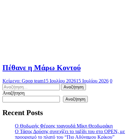
Πέθανε η Μάρω Κοντού
Κείμενο: Gpop team
15 Ιουλίου 2026
15 Ιουλίου 2026
0
Αναζήτηση
για:
Αναζήτηση
Αναζήτηση
Recent Posts
Ο Θοδωρής Φέρρης τραγουδά Μίκη Θεοδωράκη
Ο Τάσος Δούσης συνεχίζει το ταξίδι του στο OPEN, με
προορισμό το πλατό του “Πιο Αδύναμου Κρίκου”