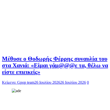
Μέθυσε ο Θοδωρής Φέρρης συναυλία του
στα Χανιά: «Είμαι γάμ@@@ε τα, θέλω να
είστε επιεικείς»
Κείμενο: Gpop team
26 Ιουλίου 2026
26 Ιουλίου 2026
0