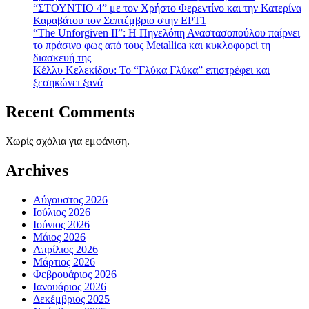
“ΣΤΟΥΝΤΙΟ 4” με τον Χρήστο Φερεντίνο και την Κατερίνα
Καραβάτου τον Σεπτέμβριο στην ΕΡΤ1
“The Unforgiven II”: Η Πηνελόπη Αναστασοπούλου παίρνει
το πράσινο φως από τους Metallica και κυκλοφορεί τη
διασκευή της
Κέλλυ Κελεκίδου: Το “Γλύκα Γλύκα” επιστρέφει και
ξεσηκώνει ξανά
Recent Comments
Χωρίς σχόλια για εμφάνιση.
Archives
Αύγουστος 2026
Ιούλιος 2026
Ιούνιος 2026
Μάιος 2026
Απρίλιος 2026
Μάρτιος 2026
Φεβρουάριος 2026
Ιανουάριος 2026
Δεκέμβριος 2025