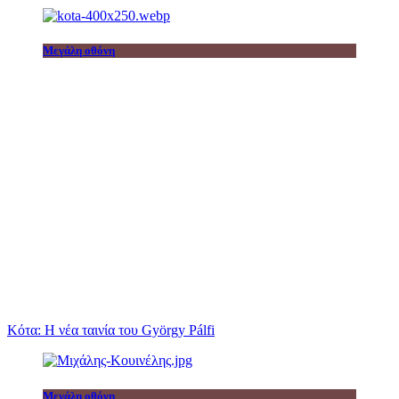
Μεγάλη οθόνη
Κότα: Η νέα ταινία του György Pálfi
Μεγάλη οθόνη