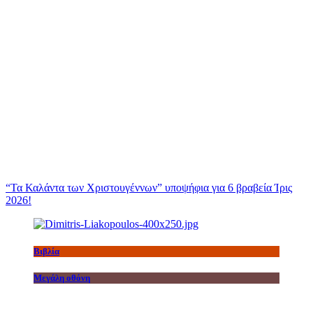
“Τα Καλάντα των Χριστουγέννων” υποψήφια για 6 βραβεία Ίρις
2026!
Βιβλία
Μεγάλη οθόνη