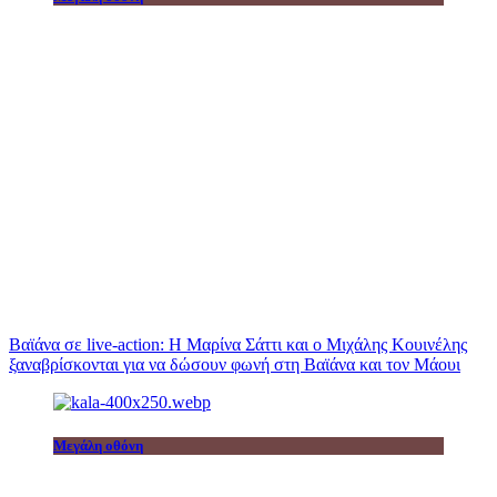
Βαϊάνα σε live-action: Η Μαρίνα Σάττι και ο Μιχάλης Κουινέλης
ξαναβρίσκονται για να δώσουν φωνή στη Βαϊάνα και τον Μάουι
Μεγάλη οθόνη