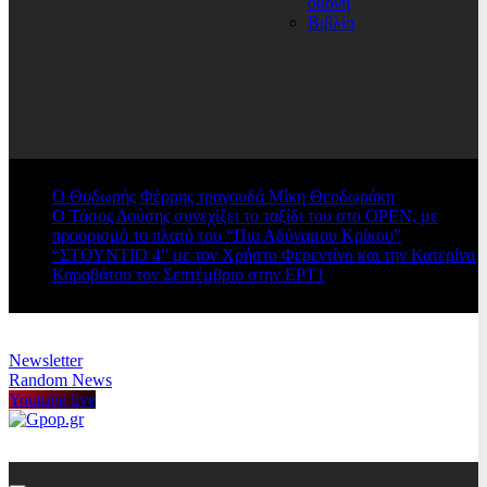
οθόνη
Βιβλία
Ο Θοδωρής Φέρρης τραγουδά Μίκη Θεοδωράκη
Ο Τάσος Δούσης συνεχίζει το ταξίδι του στο OPEN, με
προορισμό το πλατό του “Πιο Αδύναμου Κρίκου”
“ΣΤΟΥΝΤΙΟ 4” με τον Χρήστο Φερεντίνο και την Κατερίνα
Καραβάτου τον Σεπτέμβριο στην ΕΡΤ1
Newsletter
Random News
Youtube live
Gpop.gr