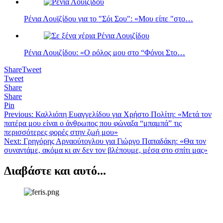
Ρένια Λουϊζίδου για το "Σόι Σου": «Μου είπε "στο…
Ρένια Λουιζίδου: «Ο ρόλος μου στο “Φόνοι Στο…
Share
Tweet
Tweet
Share
Share
Pin
Πλοήγηση
Previous:
Καλλιόπη Ευαγγελίδου για Χρήστο Πολίτη: «Μετά τον
πατέρα μου είναι ο άνθρωπος που φώναξα “μπαμπά” τις
άρθρων
περισσότερες φορές στην ζωή μου»
Next:
Γρηγόρης Αρναούτογλου για Γιώργο Παπαδάκη: «Θα τον
συναντάμε, ακόμα κι αν δεν τον βλέπουμε, μέσα στο σπίτι μας»
Διαβάστε και αυτό...