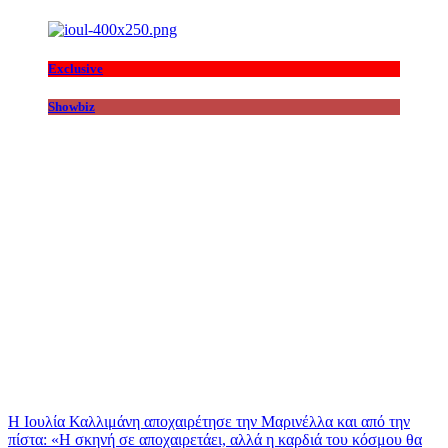
Exclusive
Showbiz
Η Ιουλία Καλλιμάνη αποχαιρέτησε την Μαρινέλλα και από την
πίστα: «H σκηνή σε αποχαιρετάει, αλλά η καρδιά του κόσμου θα