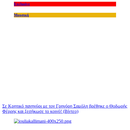
Exclusive
Μουσική
Σε Κρητικό πανηγύρι με τον Γρηγόρη Σαμόλη βρέθηκε ο Θοδωρής
Φέρρης και ξεσήκωσε το κοινό! (Βίντεο)