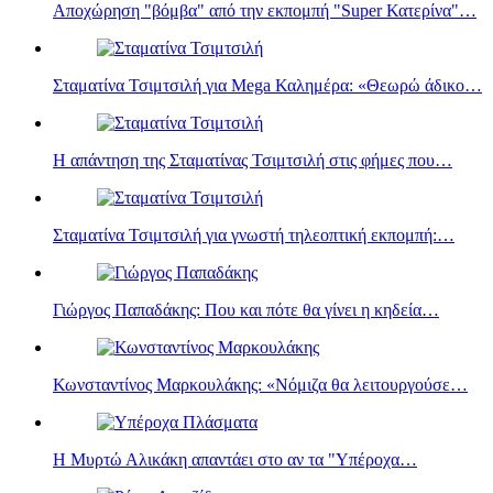
Αποχώρηση "βόμβα" από την εκπομπή "Super Κατερίνα"…
Σταματίνα Τσιμτσιλή για Mega Καλημέρα: «Θεωρώ άδικο…
Η απάντηση της Σταματίνας Τσιμτσιλή στις φήμες που…
Σταματίνα Τσιμτσιλή για γνωστή τηλεοπτική εκπομπή:…
Γιώργος Παπαδάκης: Που και πότε θα γίνει η κηδεία…
Κωνσταντίνος Μαρκουλάκης: «Νόμιζα θα λειτουργούσε…
Η Μυρτώ Αλικάκη απαντάει στο αν τα "Υπέροχα…