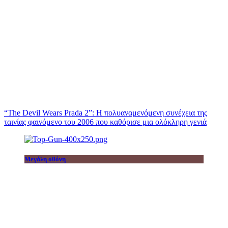
“The Devil Wears Prada 2”: Η πολυαναμενόμενη συνέχεια της
ταινίας φαινόμενο του 2006 που καθόρισε μια ολόκληρη γενιά
Μεγάλη οθόνη