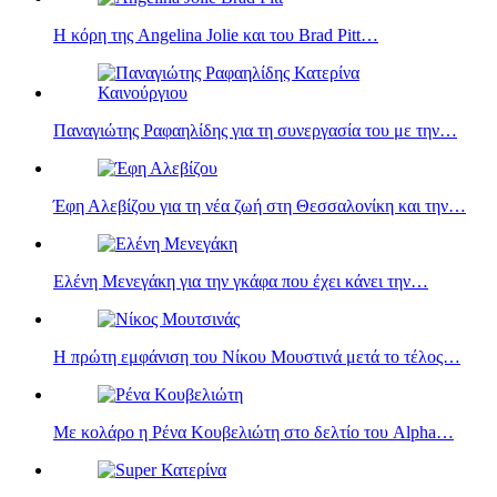
Η κόρη της Angelina Jolie και του Brad Pitt…
Παναγιώτης Ραφαηλίδης για τη συνεργασία του με την…
Έφη Αλεβίζου για τη νέα ζωή στη Θεσσαλονίκη και την…
Ελένη Μενεγάκη για την γκάφα που έχει κάνει την…
Η πρώτη εμφάνιση του Νίκου Μουστινά μετά το τέλος…
Με κολάρο η Ρένα Κουβελιώτη στο δελτίο του Alpha…