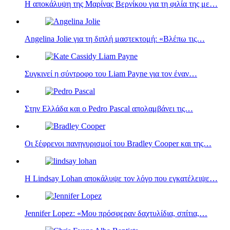
Η αποκάλυψη της Μαρίνας Βερνίκου για τη φιλία της με…
Angelina Jolie για τη διπλή μαστεκτομή: «Βλέπω τις…
Συγκινεί η σύντροφο του Liam Payne για τον έναν…
Στην Ελλάδα και ο Pedro Pascal απολαμβάνει τις…
Οι ξέφρενοι πανηγυρισμοί του Bradley Cooper και της…
Η Lindsay Lohan αποκάλυψε τον λόγο που εγκατέλειψε…
Jennifer Lopez: «Μου πρόσφεραν δαχτυλίδια, σπίτια,…