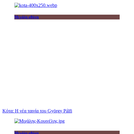
Μεγάλη οθόνη
Κότα: Η νέα ταινία του György Pálfi
Μεγάλη οθόνη