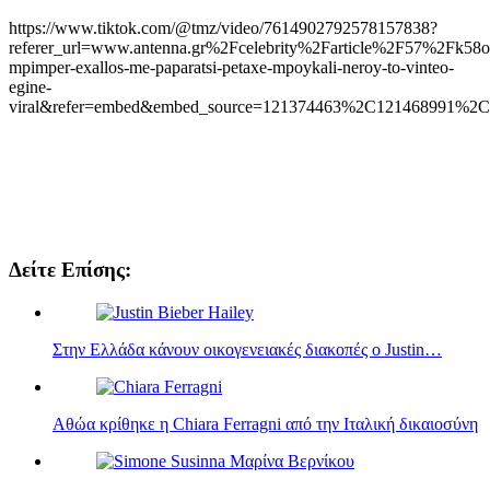
https://www.tiktok.com/@tmz/video/7614902792578157838?
referer_url=www.antenna.gr%2Fcelebrity%2Farticle%2F57%2Fk58
mpimper-exallos-me-paparatsi-petaxe-mpoykali-neroy-to-vinteo-
egine-
viral&refer=embed&embed_source=121374463%2C121468991
Δείτε Επίσης:
Στην Ελλάδα κάνουν οικογενειακές διακοπές ο Justin…
Αθώα κρίθηκε η Chiara Ferragni από την Ιταλική δικαιοσύνη