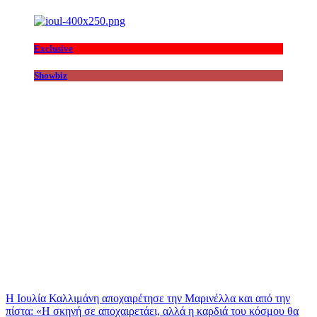
Exclusive
Showbiz
Η Ιουλία Καλλιμάνη αποχαιρέτησε την Μαρινέλλα και από την
πίστα: «H σκηνή σε αποχαιρετάει, αλλά η καρδιά του κόσμου θα