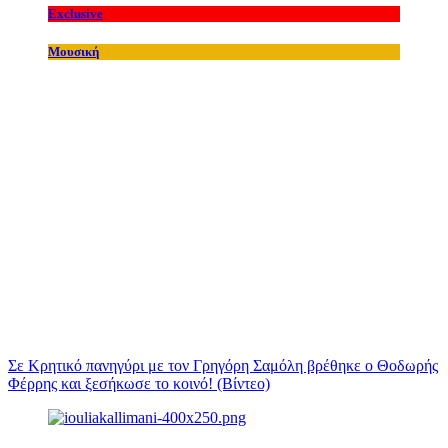
Exclusive
Μουσική
Σε Κρητικό πανηγύρι με τον Γρηγόρη Σαμόλη βρέθηκε ο Θοδωρής
Φέρρης και ξεσήκωσε το κοινό! (Βίντεο)