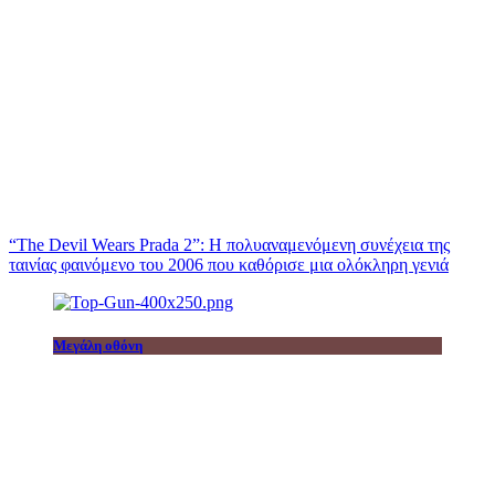
“The Devil Wears Prada 2”: Η πολυαναμενόμενη συνέχεια της
ταινίας φαινόμενο του 2006 που καθόρισε μια ολόκληρη γενιά
Μεγάλη οθόνη