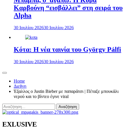
Μπαμπά, σ’ αγαπώ: Η Κόρα
Καρβούνη “εισβάλλει” στη σειρά του
Alpha
30 Ιουλίου 2026
30 Ιουλίου 2026
Κότα: Η νέα ταινία του György Pálfi
30 Ιουλίου 2026
30 Ιουλίου 2026
Home
Διεθνη
Έξαλλος o Justin Bieber με παπαράτσι | Πέταξε μπουκάλι
νερού και το βίντεο έγινε viral
Αναζήτηση
για:
EXLUSIVE