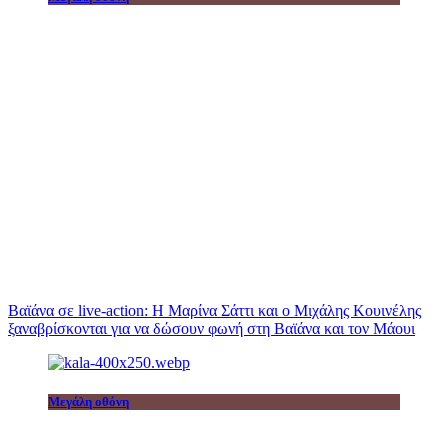
Βαϊάνα σε live-action: Η Μαρίνα Σάττι και ο Μιχάλης Κουινέλης
ξαναβρίσκονται για να δώσουν φωνή στη Βαϊάνα και τον Μάουι
Μεγάλη οθόνη