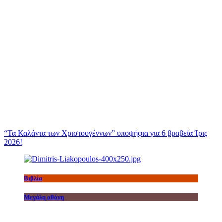
“Τα Καλάντα των Χριστουγέννων” υποψήφια για 6 βραβεία Ίρις
2026!
Βιβλία
Μεγάλη οθόνη