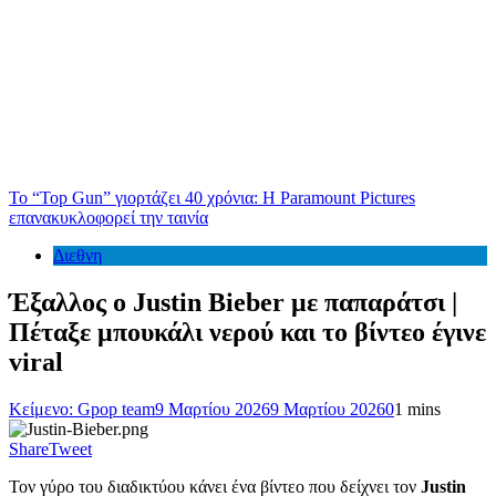
Το “Top Gun” γιορτάζει 40 χρόνια: Η Paramount Pictures
επανακυκλοφορεί την ταινία
Διεθνη
Έξαλλος o Justin Bieber με παπαράτσι |
Πέταξε μπουκάλι νερού και το βίντεο έγινε
viral
Κείμενο: Gpop team
9 Μαρτίου 2026
9 Μαρτίου 2026
0
1 mins
Share
Tweet
Τον γύρο του διαδικτύου κάνει ένα βίντεο που δείχνει τον
Justin