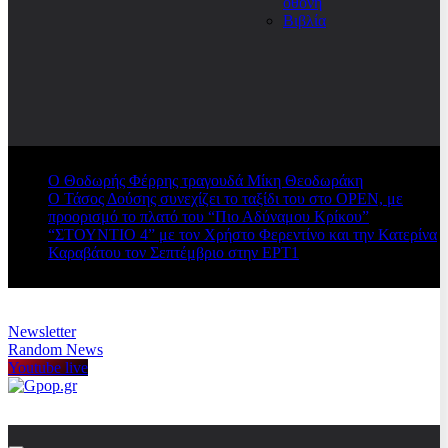
οθόνη
Βιβλία
Ο Θοδωρής Φέρρης τραγουδά Μίκη Θεοδωράκη
Ο Τάσος Δούσης συνεχίζει το ταξίδι του στο OPEN, με
προορισμό το πλατό του “Πιο Αδύναμου Κρίκου”
“ΣΤΟΥΝΤΙΟ 4” με τον Χρήστο Φερεντίνο και την Κατερίνα
Καραβάτου τον Σεπτέμβριο στην ΕΡΤ1
Newsletter
Random News
Youtube live
Gpop.gr