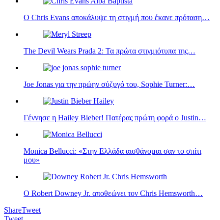
Ο Chris Evans αποκάλυψε τη στιγμή που έκανε πρόταση…
The Devil Wears Prada 2: Τα πρώτα στιγμιότυπα της…
Joe Jonas για την πρώην σύζυγό του, Sophie Turner:…
Γέννησε η Hailey Bieber! Πατέρας πρώτη φορά ο Justin…
Monica Bellucci: «Στην Ελλάδα αισθάνομαι σαν το σπίτι
μου»
Ο Robert Downey Jr. αποθεώνει τον Chris Hemsworth…
Share
Tweet
Tweet