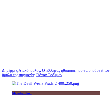
Δημήτρης Λιακόπουλος: Ο Έλληνας ηθοποιός που θα υποδυθεί τον
θρύλο της πυγμαχίας Γιόχαν Τρόλμαν
Μεγάλη οθόνη