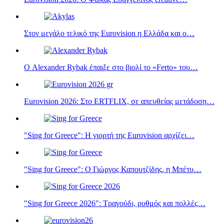
Στον μεγάλο τελικό της Eurovision η Ελλάδα και ο…
Ο Alexander Rybak έπαιξε στο βιολί το «Ferto» του…
Eurovision 2026: Στο ERTFLIX, σε απευθείας μετάδοση…
"Sing for Greece": Η γιορτή της Eurovision αρχίζει…
"Sing for Greece": Ο Γιώργος Καπουτζίδης, η Μπέτυ…
"Sing for Greece 2026": Τραγούδι, ρυθμός και πολλές…