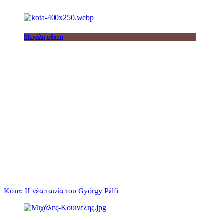
Μεγάλη οθόνη
Κότα: Η νέα ταινία του György Pálfi