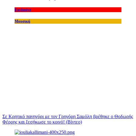
Exclusive
Μουσική
Σε Κρητικό πανηγύρι με τον Γρηγόρη Σαμόλη βρέθηκε ο Θοδωρής
Φέρρης και ξεσήκωσε το κοινό! (Βίντεο)