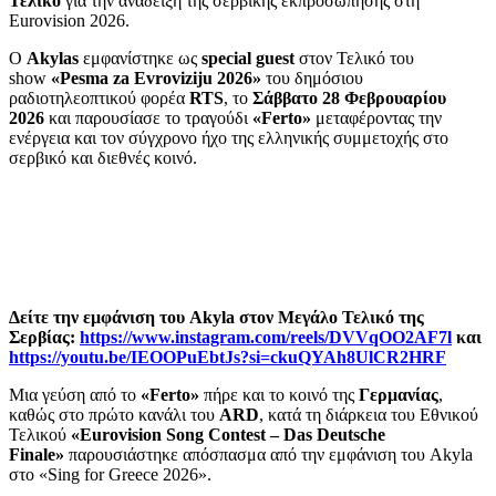
Τελικό
για την ανάδειξη της σερβικής εκπροσώπησης στη
Eurovision 2026.
Ο
Akylas
εμφανίστηκε ως
special guest
στον Τελικό του
show
«Pesma za Evroviziju 2026»
του δημόσιου
ραδιοτηλεοπτικού φορέα
RTS
, το
Σάββατο 28 Φεβρουαρίου
2026
και παρουσίασε το τραγούδι
«Ferto»
μεταφέροντας την
ενέργεια και τον σύγχρονο ήχο της ελληνικής συμμετοχής στο
σερβικό και διεθνές κοινό.
Δείτε την εμφάνιση του Akyla στον Μεγάλο Τελικό της
Σερβίας:
https://www.instagram.com/reels/DVVqOO2AF7l
και
https://youtu.be/IEOOPuEbtJs?si=ckuQYAh8UlCR2HRF
Μια γεύση από το
«Ferto»
πήρε και το κοινό της
Γερμανίας
,
καθώς στο πρώτο κανάλι του
ARD
, κατά τη διάρκεια του Εθνικού
Τελικού
«Eurovision Song Contest – Das Deutsche
Finale»
παρουσιάστηκε απόσπασμα από την εμφάνιση του Akyla
στο «Sing for Greece 2026».