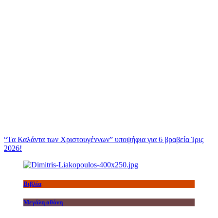
“Τα Καλάντα των Χριστουγέννων” υποψήφια για 6 βραβεία Ίρις
2026!
Βιβλία
Μεγάλη οθόνη