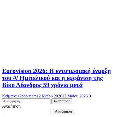
Eurovision 2026: Η εντυπωσιακή έναρξη
του Α’ Ημιτελικού και η εμφάνιση της
Βίκυ Λέανδρος 59 χρόνια μετά
Κείμενο: Gpop team
12 Μαΐου 2026
12 Μαΐου 2026
0
Αναζήτηση
για:
Αναζήτηση
Αναζήτηση