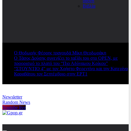
οθόνη
Βιβλία
Ο Θοδωρής Φέρρης τραγουδά Μίκη Θεοδωράκη
Ο Τάσος Δούσης συνεχίζει το ταξίδι του στο OPEN, με
προορισμό το πλατό του “Πιο Αδύναμου Κρίκου”
“ΣΤΟΥΝΤΙΟ 4” με τον Χρήστο Φερεντίνο και την Κατερίνα
Καραβάτου τον Σεπτέμβριο στην ΕΡΤ1
Newsletter
Random News
Youtube live
Gpop.gr