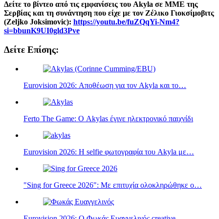
Δείτε το βίντεο από τις εμφανίσεις του Akyla σε ΜΜΕ της
Σερβίας και τη συνάντηση που είχε με τον Ζέλικο Γιοκσίμοβιτς
(Zeljko Joksimovic):
https://youtu.be/fuZQqYi-Nm4?
si=bbunK9UI0gld3Pve
Δείτε Επίσης:
Eurovision 2026: Αποθέωση για τον Akyla και το…
Ferto The Game: Ο Akylas έγινε ηλεκτρονικό παιχνίδι
Eurovision 2026: Η selfie φωτογραφία του Akyla με…
"Sing for Greece 2026": Με επιτυχία ολοκληρώθηκε ο…
Eurovision 2026: Ο Φωκάς Ευαγγελινός creative…