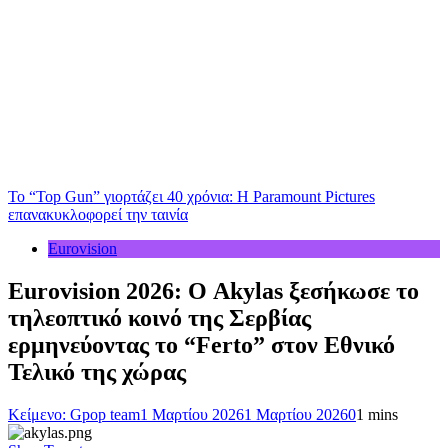
Το “Top Gun” γιορτάζει 40 χρόνια: Η Paramount Pictures
επανακυκλοφορεί την ταινία
Eurovision
Eurovision 2026: Ο Akylas ξεσήκωσε το
τηλεοπτικό κοινό της Σερβίας
ερμηνεύοντας το “Ferto” στον Εθνικό
Τελικό της χώρας
Κείμενο: Gpop team
1 Μαρτίου 2026
1 Μαρτίου 2026
0
1 mins