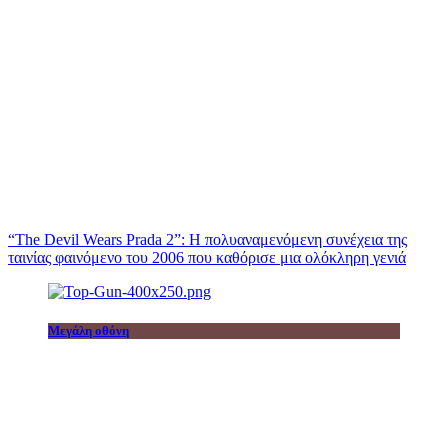
“The Devil Wears Prada 2”: Η πολυαναμενόμενη συνέχεια της
ταινίας φαινόμενο του 2006 που καθόρισε μια ολόκληρη γενιά
Μεγάλη οθόνη