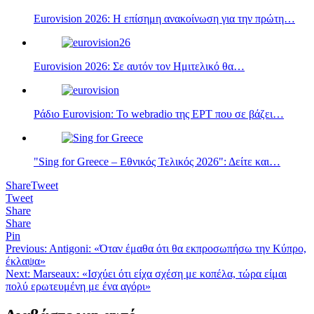
Eurovision 2026: Η επίσημη ανακοίνωση για την πρώτη…
Eurovision 2026: Σε αυτόν τον Ημιτελικό θα…
Ράδιο Eurovision: Το webradio της ΕΡΤ που σε βάζει…
"Sing for Greece – Εθνικός Τελικός 2026": Δείτε και…
Share
Tweet
Tweet
Share
Share
Pin
Πλοήγηση
Previous:
Antigoni: «Όταν έμαθα ότι θα εκπροσωπήσω την Κύπρο,
έκλαψα»
άρθρων
Next:
Marseaux: «Ισχύει ότι είχα σχέση με κοπέλα, τώρα είμαι
πολύ ερωτευμένη με ένα αγόρι»