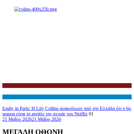
Netflix
Διεθνη
Emily in Paris: Η Lily Collins ανακοίνωσε από την Ελλάδα ότι η 6η
season είναι το φινάλε της σειράς του Netflix
01
21 Μαΐου 2026
21 Μαΐου 2026
ΜΕΓΑΛΗ ΟΘΟΝΗ