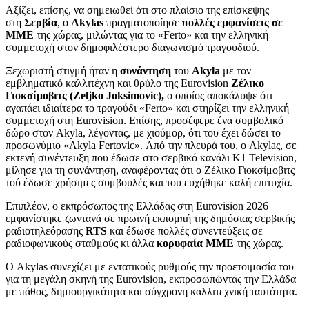
Αξίζει, επίσης, να σημειωθεί ότι στο πλαίσιο της επίσκεψης
στη
Σερβία
, ο
Akylas
πραγματοποίησε
πολλές εμφανίσεις σε
ΜΜΕ
της χώρας, μιλώντας για το «Ferto» και την ελληνική
συμμετοχή στον δημοφιλέστερο διαγωνισμό τραγουδιού.
Ξεχωριστή στιγμή ήταν η
συνάντηση
του
Akyla
με τον
εμβληματικό καλλιτέχνη και θρύλο της Eurovision
Ζέλικο
Γιοκσίμοβιτς (Zeljko Joksimovic),
ο οποίος αποκάλυψε ότι
αγαπάει ιδιαίτερα το τραγούδι «Ferto» και στηρίζει την ελληνική
συμμετοχή στη Eurovision. Επίσης, προσέφερε ένα συμβολικό
δώρο στον Akyla, λέγοντας, με χιούμορ, ότι του έχει δώσει το
προσωνύμιο «Akyla Fertovic». Από την πλευρά του, ο Akylaς, σε
εκτενή συνέντευξη που έδωσε στο σερβικό κανάλι K1 Television,
μίλησε για τη συνάντηση, αναφέροντας ότι ο Ζέλικο Γιοκσίμοβιτς
τού έδωσε χρήσιμες συμβουλές και του ευχήθηκε καλή επιτυχία.
Επιπλέον, ο εκπρόσωπος της Ελλάδας στη Eurovision 2026
εμφανίστηκε ζωντανά σε πρωινή εκπομπή της δημόσιας σερβικής
ραδιοτηλεόρασης
RTS
και έδωσε πολλές συνεντεύξεις σε
ραδιοφωνικούς σταθμούς κι άλλα
κορυφαία ΜΜΕ
της χώρας.
Ο Akylas συνεχίζει με εντατικούς ρυθμούς την προετοιμασία του
για τη μεγάλη σκηνή της Eurovision, εκπροσωπώντας την Ελλάδα
με πάθος, δημιουργικότητα και σύγχρονη καλλιτεχνική ταυτότητα.