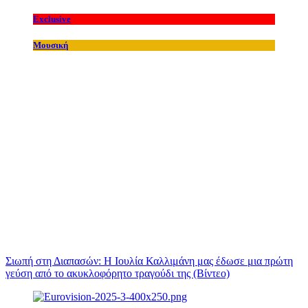
Exclusive
Μουσική
Σιωπή στη Διαπασών: Η Ιουλία Καλλιμάνη μας έδωσε μια πρώτη
γεύση από το ακυκλοφόρητο τραγούδι της (Βίντεο)