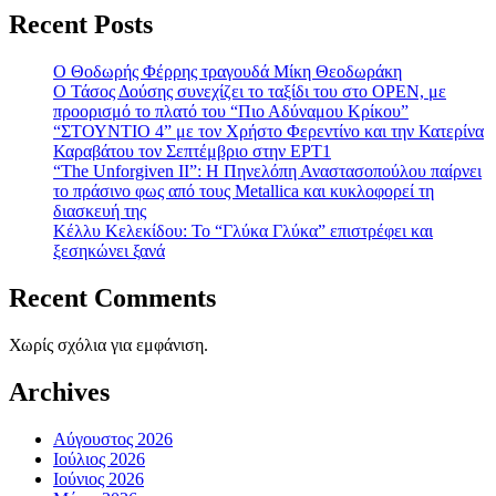
Recent Posts
Ο Θοδωρής Φέρρης τραγουδά Μίκη Θεοδωράκη
Ο Τάσος Δούσης συνεχίζει το ταξίδι του στο OPEN, με
προορισμό το πλατό του “Πιο Αδύναμου Κρίκου”
“ΣΤΟΥΝΤΙΟ 4” με τον Χρήστο Φερεντίνο και την Κατερίνα
Καραβάτου τον Σεπτέμβριο στην ΕΡΤ1
“The Unforgiven II”: Η Πηνελόπη Αναστασοπούλου παίρνει
το πράσινο φως από τους Metallica και κυκλοφορεί τη
διασκευή της
Κέλλυ Κελεκίδου: Το “Γλύκα Γλύκα” επιστρέφει και
ξεσηκώνει ξανά
Recent Comments
Χωρίς σχόλια για εμφάνιση.
Archives
Αύγουστος 2026
Ιούλιος 2026
Ιούνιος 2026