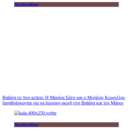
Μεγάλη οθόνη
Βαϊάνα σε live-action: Η Μαρίνα Σάττι και ο Μιχάλης Κουινέλης
ξαναβρίσκονται για να δώσουν φωνή στη Βαϊάνα και τον Μάουι
Μεγάλη οθόνη