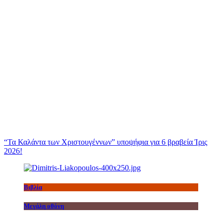
“Τα Καλάντα των Χριστουγέννων” υποψήφια για 6 βραβεία Ίρις
2026!
Βιβλία
Μεγάλη οθόνη