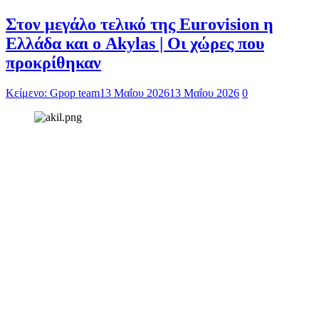
Στον μεγάλο τελικό της Eurovision η
Ελλάδα και ο Akylas | Οι χώρες που
προκρίθηκαν
Κείμενο: Gpop team
13 Μαΐου 2026
13 Μαΐου 2026
0