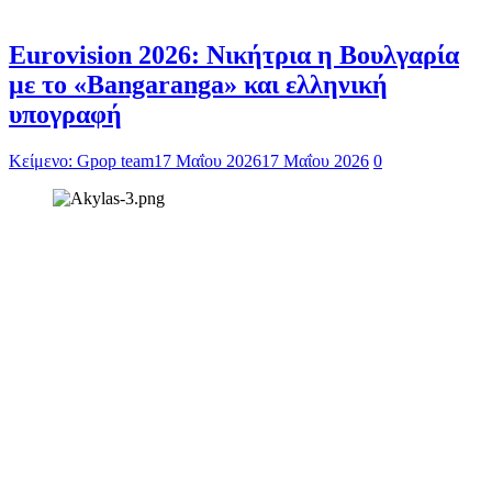
Eurovision 2026: Νικήτρια η Βουλγαρία
με το «Bangaranga» και ελληνική
υπογραφή
Κείμενο: Gpop team
17 Μαΐου 2026
17 Μαΐου 2026
0