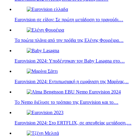
Eurovision σε είδον: Σε πρώτη μετάδοση το τραγούδι…
Τα πρώτα πλάνα από την πρόβα της Ελένης Φουρέιρα…
Eurovision 2024: Υποδέχτηκαν τον Baby Lasagna στο…
Eurovision 2024: Εντυπωσιακή η εμφάνιση της Μαρίνας…
Το Nemo διέλυσε το τρόπαιο της Eurovision και το…
Eurovision 2024: Στο ERTFLIX, σε απευθείας μετάδοση,…