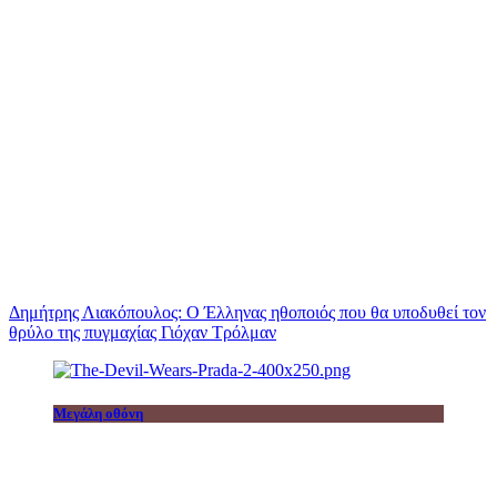
Δημήτρης Λιακόπουλος: Ο Έλληνας ηθοποιός που θα υποδυθεί τον
θρύλο της πυγμαχίας Γιόχαν Τρόλμαν
Μεγάλη οθόνη