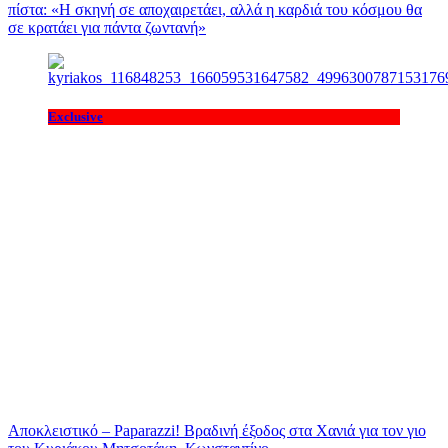
πίστα: «H σκηνή σε αποχαιρετάει, αλλά η καρδιά του κόσμου θα
σε κρατάει για πάντα ζωντανή»
Exclusive
Αποκλειστικό – Paparazzi! Βραδινή έξοδος στα Χανιά για τον γιο