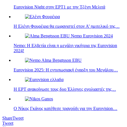
Eurovision Night στην ΕΡΤ1 με την Τζένη Μελιτά
Η Ελένη Φουρέιρα θα εμφανιστεί στον Α’ ημιτελικό της…
Nemo: Η Ελβετία είναι η μεγάλη νικήτρια της Eurovision
2024!
Eurovision 2025: Η εντυπωσιακή έναρξη του Μεγάλου…
Η ΕΡΤ ανακοίνωσε τους δυο Έλληνες σχολιαστές της…
Ο Νίκος Γκάνος κατέθεσε τραγούδι για την Eurovision…
Share
Tweet
Tweet