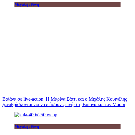
Μεγάλη οθόνη
Βαϊάνα σε live-action: Η Μαρίνα Σάττι και ο Μιχάλης Κουινέλης
ξαναβρίσκονται για να δώσουν φωνή στη Βαϊάνα και τον Μάουι
Μεγάλη οθόνη