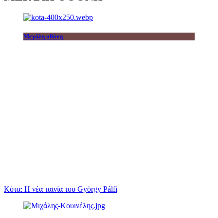
Μεγάλη οθόνη
Κότα: Η νέα ταινία του György Pálfi