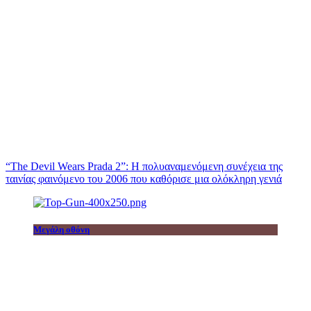
“The Devil Wears Prada 2”: Η πολυαναμενόμενη συνέχεια της
ταινίας φαινόμενο του 2006 που καθόρισε μια ολόκληρη γενιά
Μεγάλη οθόνη