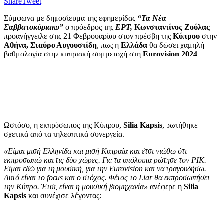
Share
Tweet
Σύμφωνα με δημοσίευμα της εφημερίδας
“Τα Νέα
Σαββατοκύριακο”
ο πρόεδρος της
ΕΡΤ,
Κωνσταντίνος Ζούλας
προανήγγειλε στις 21 Φεβρουαρίου στον πρέσβη της
Κύπρου
στην
Αθήνα,
Σταύρο Αυγουστίδη
, πως η
Ελλάδα
θα δώσει χαμηλή
βαθμολογία στην κυπριακή συμμετοχή στη
Eurovision 2024
.
Ωστόσο, η εκπρόσωπος της Κύπρου,
Silia Kapsis
, ρωτήθηκε
σχετικά από τα τηλεοπτικά συνεργεία.
«Είμαι μισή Ελληνίδα και μισή Κυπραία και έτσι νιώθω ότι
εκπροσωπώ και τις δύο χώρες. Για τα υπόλοιπα ρώτησε τον ΡΙΚ.
Είμαι εδώ για τη μουσική, για την Eurovision και να τραγουδήσω.
Αυτό είναι το focus και ο στόχος. Φέτος το Liar θα εκπροσωπήσει
την Κύπρο. Έτσι, είναι η μουσική βιομηχανία»
ανέφερε η
Silia
Kapsis
και συνέχισε λέγοντας: