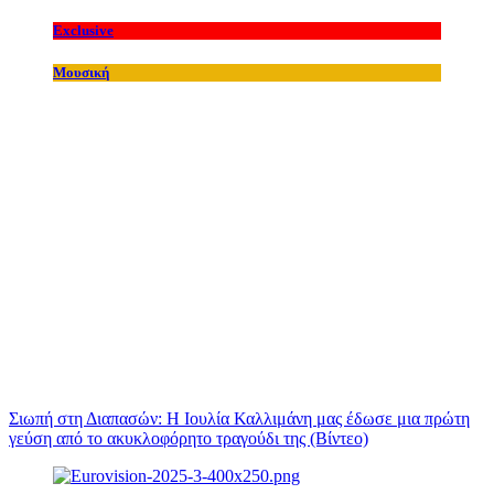
Exclusive
Μουσική
Σιωπή στη Διαπασών: Η Ιουλία Καλλιμάνη μας έδωσε μια πρώτη
γεύση από το ακυκλοφόρητο τραγούδι της (Βίντεο)