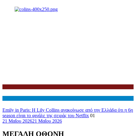
Netflix
Διεθνη
Emily in Paris: Η Lily Collins ανακοίνωσε από την Ελλάδα ότι η 6η
season είναι το φινάλε της σειράς του Netflix
01
21 Μαΐου 2026
21 Μαΐου 2026
ΜΕΓΑΛΗ ΟΘΟΝΗ