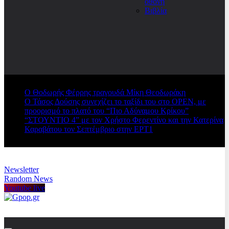
οθόνη
Βιβλία
Ο Θοδωρής Φέρρης τραγουδά Μίκη Θεοδωράκη
Ο Τάσος Δούσης συνεχίζει το ταξίδι του στο OPEN, με
προορισμό το πλατό του “Πιο Αδύναμου Κρίκου”
“ΣΤΟΥΝΤΙΟ 4” με τον Χρήστο Φερεντίνο και την Κατερίνα
Καραβάτου τον Σεπτέμβριο στην ΕΡΤ1
Newsletter
Random News
Youtube live
Gpop.gr