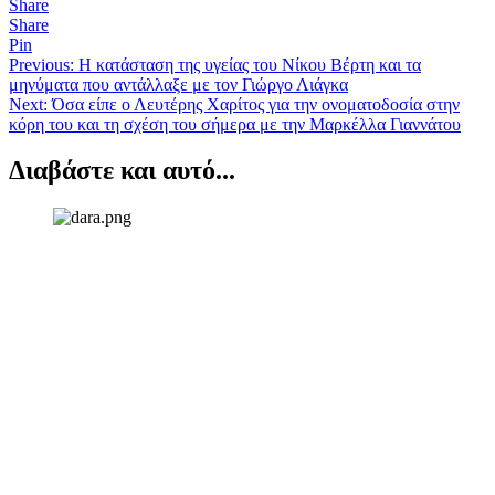
Share
Share
Pin
Πλοήγηση
Previous:
Η κατάσταση της υγείας του Νίκου Βέρτη και τα
μηνύματα που αντάλλαξε με τον Γιώργο Λιάγκα
άρθρων
Next:
Όσα είπε ο Λευτέρης Χαρίτος για την ονοματοδοσία στην
κόρη του και τη σχέση του σήμερα με την Μαρκέλλα Γιαννάτου
Διαβάστε και αυτό...