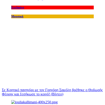
Exclusive
Μουσική
Σε Κρητικό πανηγύρι με τον Γρηγόρη Σαμόλη βρέθηκε ο Θοδωρής
Φέρρης και ξεσήκωσε το κοινό! (Βίντεο)