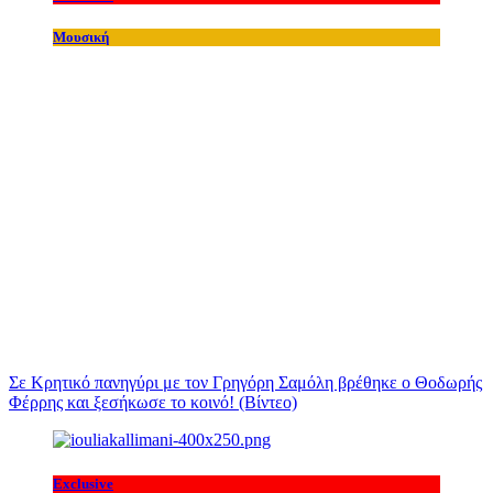
Μουσική
Σε Κρητικό πανηγύρι με τον Γρηγόρη Σαμόλη βρέθηκε ο Θοδωρής
Φέρρης και ξεσήκωσε το κοινό! (Βίντεο)
Exclusive