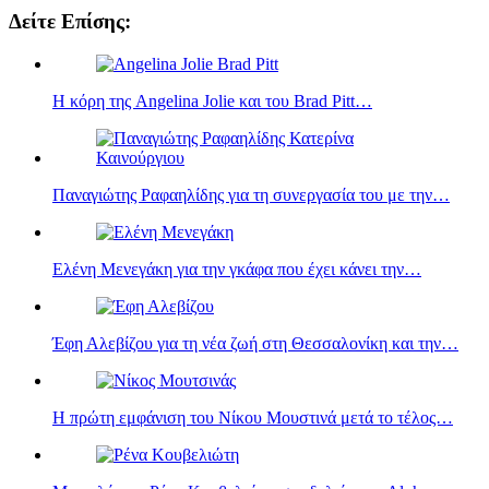
Δείτε Επίσης:
Η κόρη της Angelina Jolie και του Brad Pitt…
Παναγιώτης Ραφαηλίδης για τη συνεργασία του με την…
Ελένη Μενεγάκη για την γκάφα που έχει κάνει την…
Έφη Αλεβίζου για τη νέα ζωή στη Θεσσαλονίκη και την…
Η πρώτη εμφάνιση του Νίκου Μουστινά μετά το τέλος…