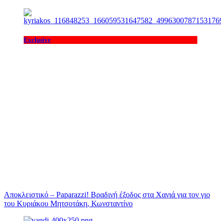
Exclusive
Αποκλειστικό – Paparazzi! Βραδινή έξοδος στα Χανιά για τον γιο
του Κυριάκου Μητσοτάκη, Κωνσταντίνο