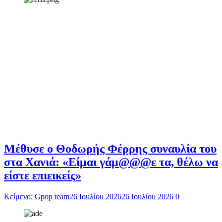
Μέθυσε ο Θοδωρής Φέρρης συναυλία του
στα Χανιά: «Είμαι γάμ@@@ε τα, θέλω να
είστε επιεικείς»
Κείμενο: Gpop team
26 Ιουλίου 2026
26 Ιουλίου 2026
0