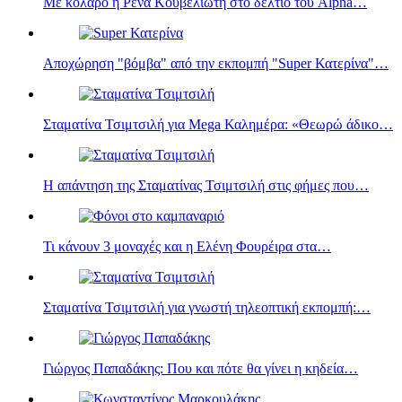
Με κολάρο η Ρένα Κουβελιώτη στο δελτίο του Alpha…
Αποχώρηση "βόμβα" από την εκπομπή "Super Κατερίνα"…
Σταματίνα Τσιμτσιλή για Mega Καλημέρα: «Θεωρώ άδικο…
Η απάντηση της Σταματίνας Τσιμτσιλή στις φήμες που…
Τι κάνουν 3 μοναχές και η Eλένη Φουρέιρα στα…
Σταματίνα Τσιμτσιλή για γνωστή τηλεοπτική εκπομπή:…
Γιώργος Παπαδάκης: Που και πότε θα γίνει η κηδεία…