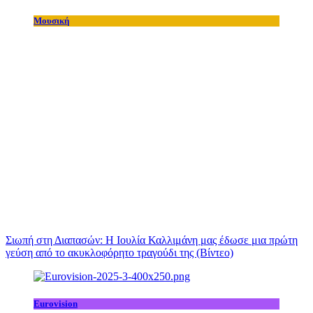
Μουσική
Σιωπή στη Διαπασών: Η Ιουλία Καλλιμάνη μας έδωσε μια πρώτη
γεύση από το ακυκλοφόρητο τραγούδι της (Βίντεο)
Eurovision