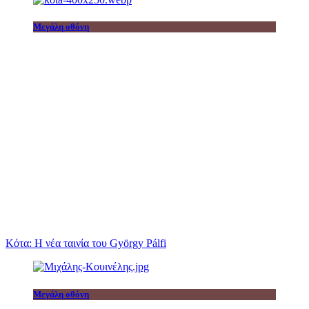
Μεγάλη οθόνη
Κότα: Η νέα ταινία του György Pálfi
Μεγάλη οθόνη