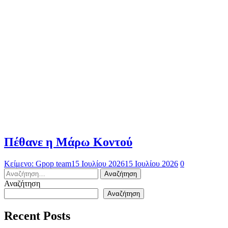
Πέθανε η Μάρω Κοντού
Κείμενο: Gpop team
15 Ιουλίου 2026
15 Ιουλίου 2026
0
Αναζήτηση
για:
Αναζήτηση
Αναζήτηση
Recent Posts