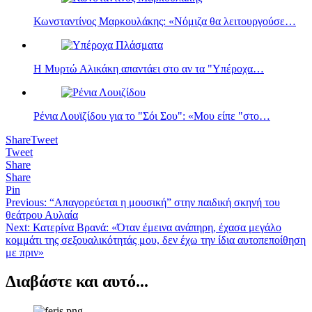
Κωνσταντίνος Μαρκουλάκης: «Νόμιζα θα λειτουργούσε…
Η Μυρτώ Αλικάκη απαντάει στο αν τα "Υπέροχα…
Ρένια Λουϊζίδου για το "Σόι Σου": «Μου είπε "στο…
Share
Tweet
Tweet
Share
Share
Pin
Πλοήγηση
Previous:
“Απαγορεύεται η μουσική” στην παιδική σκηνή του
θεάτρου Αυλαία
άρθρων
Next:
Κατερίνα Βρανά: «Όταν έμεινα ανάπηρη, έχασα μεγάλο
κομμάτι της σεξουαλικότητάς μου, δεν έχω την ίδια αυτοπεποίθηση
με πριν»
Διαβάστε και αυτό...