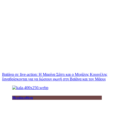
Βαϊάνα σε live-action: Η Μαρίνα Σάττι και ο Μιχάλης Κουινέλης
ξαναβρίσκονται για να δώσουν φωνή στη Βαϊάνα και τον Μάουι
Μεγάλη οθόνη