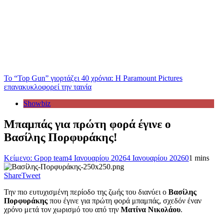
Το “Top Gun” γιορτάζει 40 χρόνια: Η Paramount Pictures
επανακυκλοφορεί την ταινία
Showbiz
Μπαμπάς για πρώτη φορά έγινε ο
Βασίλης Πορφυράκης!
Κείμενο: Gpop team
4 Ιανουαρίου 2026
4 Ιανουαρίου 2026
0
1 mins
Share
Tweet
Την πιο ευτυχισμένη περίοδο της ζωής του διανύει ο
Βασίλης
Πορφυράκης
που έγινε για πρώτη φορά μπαμπάς, σχεδόν έναν
χρόνο μετά τον χωρισμό του από την
Ματίνα Νικολάου
.