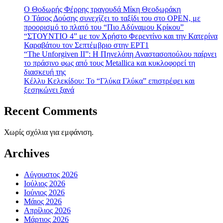
Ο Θοδωρής Φέρρης τραγουδά Μίκη Θεοδωράκη
Ο Τάσος Δούσης συνεχίζει το ταξίδι του στο OPEN, με
προορισμό το πλατό του “Πιο Αδύναμου Κρίκου”
“ΣΤΟΥΝΤΙΟ 4” με τον Χρήστο Φερεντίνο και την Κατερίνα
Καραβάτου τον Σεπτέμβριο στην ΕΡΤ1
“The Unforgiven II”: Η Πηνελόπη Αναστασοπούλου παίρνει
το πράσινο φως από τους Metallica και κυκλοφορεί τη
διασκευή της
Κέλλυ Κελεκίδου: Το “Γλύκα Γλύκα” επιστρέφει και
ξεσηκώνει ξανά
Recent Comments
Χωρίς σχόλια για εμφάνιση.
Archives
Αύγουστος 2026
Ιούλιος 2026
Ιούνιος 2026
Μάιος 2026
Απρίλιος 2026
Μάρτιος 2026