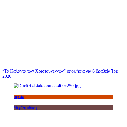
“Τα Καλάντα των Χριστουγέννων” υποψήφια για 6 βραβεία Ίρις
2026!
Βιβλία
Μεγάλη οθόνη