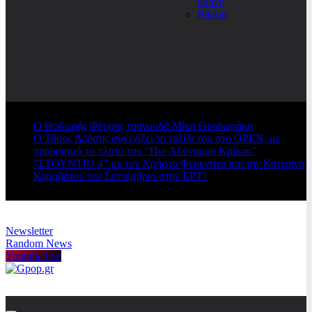
οθόνη
Βιβλία
Ο Θοδωρής Φέρρης τραγουδά Μίκη Θεοδωράκη
Ο Τάσος Δούσης συνεχίζει το ταξίδι του στο OPEN, με
προορισμό το πλατό του “Πιο Αδύναμου Κρίκου”
“ΣΤΟΥΝΤΙΟ 4” με τον Χρήστο Φερεντίνο και την Κατερίνα
Καραβάτου τον Σεπτέμβριο στην ΕΡΤ1
Newsletter
Random News
Youtube live
Gpop.gr