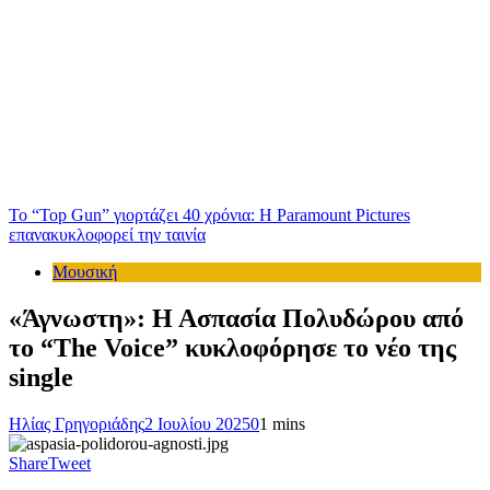
Το “Top Gun” γιορτάζει 40 χρόνια: Η Paramount Pictures
επανακυκλοφορεί την ταινία
Μουσική
«Άγνωστη»: Η Ασπασία Πολυδώρου από
το “The Voice” κυκλοφόρησε το νέο της
single
Ηλίας Γρηγοριάδης
2 Ιουλίου 2025
0
1 mins
Share
Tweet