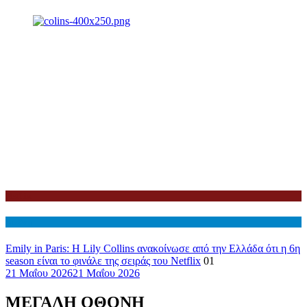
Netflix
Διεθνη
Emily in Paris: Η Lily Collins ανακοίνωσε από την Ελλάδα ότι η 6η
season είναι το φινάλε της σειράς του Netflix
01
21 Μαΐου 2026
21 Μαΐου 2026
ΜΕΓΑΛΗ ΟΘΟΝΗ