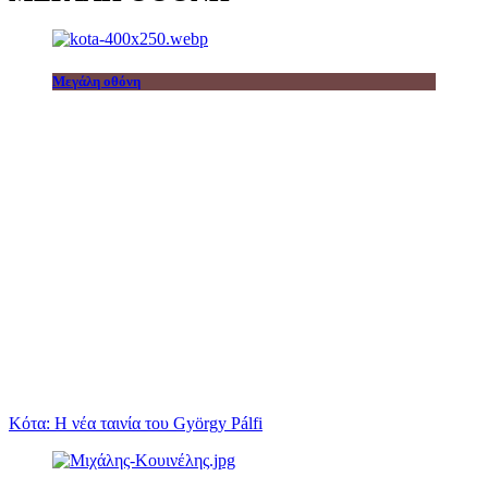
Μεγάλη οθόνη
Κότα: Η νέα ταινία του György Pálfi