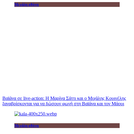
Μεγάλη οθόνη
Βαϊάνα σε live-action: Η Μαρίνα Σάττι και ο Μιχάλης Κουινέλης
ξαναβρίσκονται για να δώσουν φωνή στη Βαϊάνα και τον Μάουι
Μεγάλη οθόνη