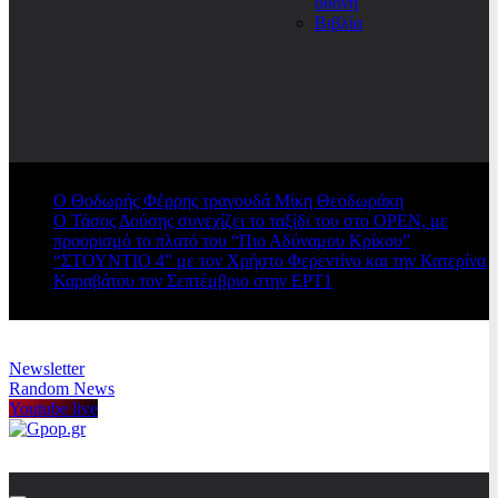
οθόνη
Βιβλία
Ο Θοδωρής Φέρρης τραγουδά Μίκη Θεοδωράκη
Ο Τάσος Δούσης συνεχίζει το ταξίδι του στο OPEN, με
προορισμό το πλατό του “Πιο Αδύναμου Κρίκου”
“ΣΤΟΥΝΤΙΟ 4” με τον Χρήστο Φερεντίνο και την Κατερίνα
Καραβάτου τον Σεπτέμβριο στην ΕΡΤ1
Newsletter
Random News
Youtube live
Gpop.gr