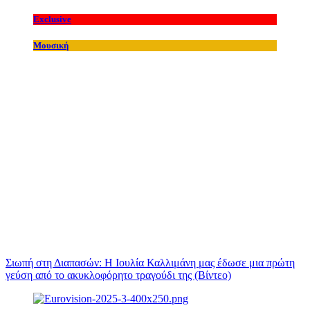
Exclusive
Μουσική
Σιωπή στη Διαπασών: Η Ιουλία Καλλιμάνη μας έδωσε μια πρώτη
γεύση από το ακυκλοφόρητο τραγούδι της (Βίντεο)