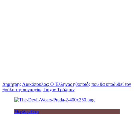
Δημήτρης Λιακόπουλος: Ο Έλληνας ηθοποιός που θα υποδυθεί τον
θρύλο της πυγμαχίας Γιόχαν Τρόλμαν
Μεγάλη οθόνη