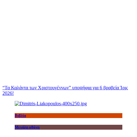
“Τα Καλάντα των Χριστουγέννων” υποψήφια για 6 βραβεία Ίρις
2026!
Βιβλία
Μεγάλη οθόνη