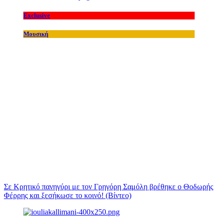
Exclusive
Μουσική
Σε Κρητικό πανηγύρι με τον Γρηγόρη Σαμόλη βρέθηκε ο Θοδωρής
Φέρρης και ξεσήκωσε το κοινό! (Βίντεο)