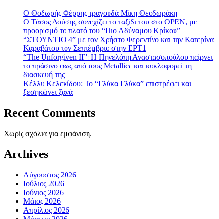
Ο Θοδωρής Φέρρης τραγουδά Μίκη Θεοδωράκη
Ο Τάσος Δούσης συνεχίζει το ταξίδι του στο OPEN, με
προορισμό το πλατό του “Πιο Αδύναμου Κρίκου”
“ΣΤΟΥΝΤΙΟ 4” με τον Χρήστο Φερεντίνο και την Κατερίνα
Καραβάτου τον Σεπτέμβριο στην ΕΡΤ1
“The Unforgiven II”: Η Πηνελόπη Αναστασοπούλου παίρνει
το πράσινο φως από τους Metallica και κυκλοφορεί τη
διασκευή της
Κέλλυ Κελεκίδου: Το “Γλύκα Γλύκα” επιστρέφει και
ξεσηκώνει ξανά
Recent Comments
Χωρίς σχόλια για εμφάνιση.
Archives
Αύγουστος 2026
Ιούλιος 2026
Ιούνιος 2026
Μάιος 2026
Απρίλιος 2026
Μάρτιος 2026