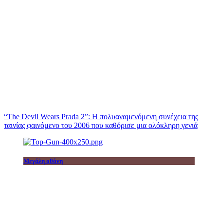
“The Devil Wears Prada 2”: Η πολυαναμενόμενη συνέχεια της
ταινίας φαινόμενο του 2006 που καθόρισε μια ολόκληρη γενιά
Μεγάλη οθόνη