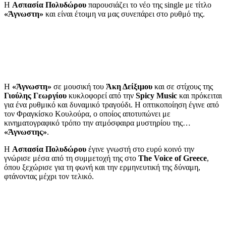
Η
Ασπασία Πολυδώρου
παρουσιάζει το νέο της single με τίτλο
«Άγνωστη»
και είναι έτοιμη να μας συνεπάρει στο ρυθμό της.
Η
«Άγνωστη»
σε μουσική του
Άκη Δείξιμου
και σε στίχους της
Γιούλης Γεωργίου
κυκλοφορεί από την
Spicy Music
και πρόκειται
για ένα ρυθμικό και δυναμικό τραγούδι. Η οπτικοποίηση έγινε από
τον Φραγκίσκο Κουλούρα, ο οποίος αποτυπώνει με
κινηματογραφικό τρόπο την ατμόσφαιρα μυστηρίου της…
«Άγνωστης»
.
Η
Ασπασία Πολυδώρου
έγινε γνωστή στο ευρύ κοινό την
γνώρισε μέσα από τη συμμετοχή της στο
The Voice of Greece
,
όπου ξεχώρισε για τη φωνή και την ερμηνευτική της δύναμη,
φτάνοντας μέχρι τον τελικό.