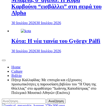
Μπαμπά, σ’ αγαπώ: Η Κόρα
Καρβούνη “εισβάλλει” στη σειρά του
Alpha
30 Ιουλίου 2026
30 Ιουλίου 2026
Κότα: Η νέα ταινία του György Pálfi
30 Ιουλίου 2026
30 Ιουλίου 2026
Home
Culture
Βιβλία
Πήτερ Καλλιφίδας: Με επιτυχία και εξέχουσες
προσωπικότητες η παρουσίαση βιβλίου του “Η Όψη της
Θύελλας” στο αμφιθέατρο “Ιωάννης Καποδίστριας” στο
Πολεμικό Μουσικό Αθηνών (Eικόνες)
Αναζήτηση
για: