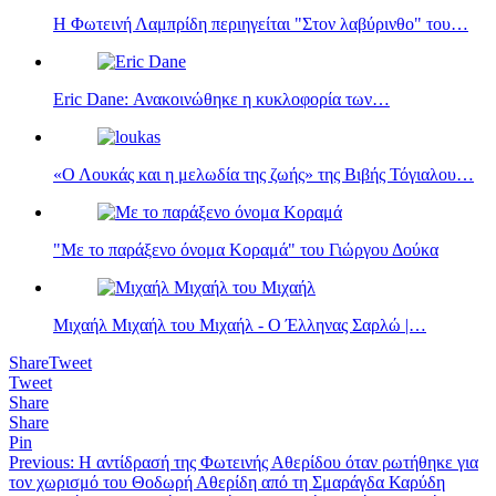
H Φωτεινή Λαμπρίδη περιηγείται "Στον λαβύρινθο" του…
Eric Dane: Ανακοινώθηκε η κυκλοφορία των…
«Ο Λουκάς και η μελωδία της ζωής» της Βιβής Τόγιαλου…
"Με το παράξενο όνομα Κοραμά" του Γιώργου Δούκα
Μιχαήλ Μιχαήλ του Μιχαήλ - Ο Έλληνας Σαρλώ |…
Share
Tweet
Tweet
Share
Share
Pin
Πλοήγηση
Previous:
Η αντίδρασή της Φωτεινής Αθερίδου όταν ρωτήθηκε για
τον χωρισμό του Θοδωρή Αθερίδη από τη Σμαράγδα Καρύδη
άρθρων