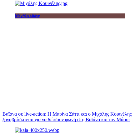
Μεγάλη οθόνη
Βαϊάνα σε live-action: Η Μαρίνα Σάττι και ο Μιχάλης Κουινέλης
ξαναβρίσκονται για να δώσουν φωνή στη Βαϊάνα και τον Μάουι