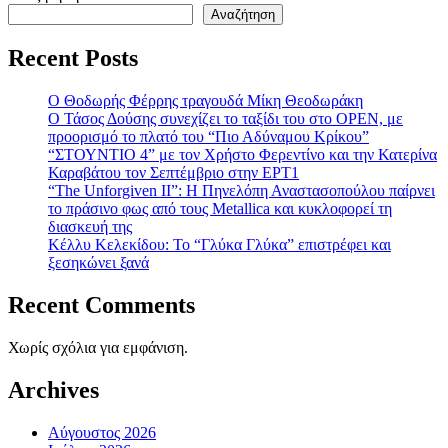
Αναζήτηση
Recent Posts
Ο Θοδωρής Φέρρης τραγουδά Μίκη Θεοδωράκη
Ο Τάσος Δούσης συνεχίζει το ταξίδι του στο OPEN, με
προορισμό το πλατό του “Πιο Αδύναμου Κρίκου”
“ΣΤΟΥΝΤΙΟ 4” με τον Χρήστο Φερεντίνο και την Κατερίνα
Καραβάτου τον Σεπτέμβριο στην ΕΡΤ1
“The Unforgiven II”: Η Πηνελόπη Αναστασοπούλου παίρνει
το πράσινο φως από τους Metallica και κυκλοφορεί τη
διασκευή της
Κέλλυ Κελεκίδου: Το “Γλύκα Γλύκα” επιστρέφει και
ξεσηκώνει ξανά
Recent Comments
Χωρίς σχόλια για εμφάνιση.
Archives
Αύγουστος 2026