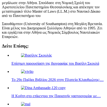
μεγάλωσε στην Αθήνα. Σπούδασε στη Νομική Σχολή του
Αριστοτελείου Πανεπιστημίου Θεσσαλονίκης και απέκτησε τον
μεταπτυχιακό τίτλο Master of Laws (LL.M.) στο Ναυτικό Δίκαιο
από το Πανεπιστήμιο του
Σαουθάμπτον (University of Southampton) στη Μεγάλη Βρετανία.
Είναι μέλος του Δικηγορικού Συλλόγου Αθηνών από το 1995. Ζει
και εργάζεται στην Αθήνα ως Νομικός Σύμβουλος Ναυτιλιακών
Εταιρειών.
Δείτε Επίσης:
Επίσημη παρουσίαση της βιογραφίας του Βασίλη Σκουλά
Το 29ο Παζάρι Βιβλίου 2026 στην Πλατεία Κλαυθμώνος:…
Η Κρήτη στο επίκεντρο της Παρισινής γαστρονομίας με…