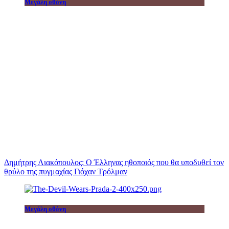
Μεγάλη οθόνη
Δημήτρης Λιακόπουλος: Ο Έλληνας ηθοποιός που θα υποδυθεί τον
θρύλο της πυγμαχίας Γιόχαν Τρόλμαν
Μεγάλη οθόνη