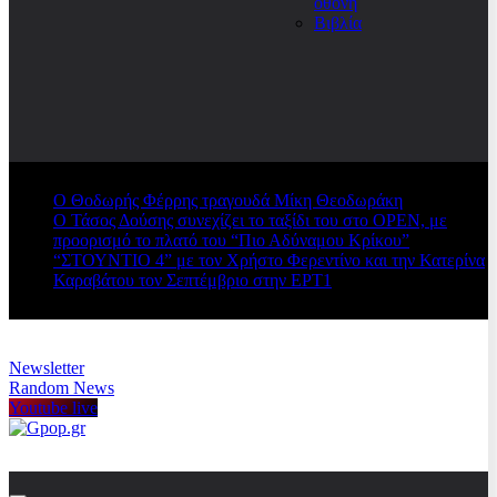
οθόνη
Βιβλία
Ο Θοδωρής Φέρρης τραγουδά Μίκη Θεοδωράκη
Ο Τάσος Δούσης συνεχίζει το ταξίδι του στο OPEN, με
προορισμό το πλατό του “Πιο Αδύναμου Κρίκου”
“ΣΤΟΥΝΤΙΟ 4” με τον Χρήστο Φερεντίνο και την Κατερίνα
Καραβάτου τον Σεπτέμβριο στην ΕΡΤ1
Newsletter
Random News
Youtube live
Gpop.gr