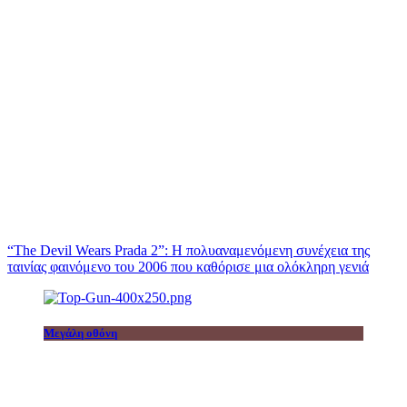
“The Devil Wears Prada 2”: Η πολυαναμενόμενη συνέχεια της
ταινίας φαινόμενο του 2006 που καθόρισε μια ολόκληρη γενιά
Μεγάλη οθόνη