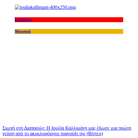
Exclusive
Μουσική
Σιωπή στη Διαπασών: Η Ιουλία Καλλιμάνη μας έδωσε μια πρώτη
γεύση από το ακυκλοφόρητο τραγούδι της (Βίντεο)