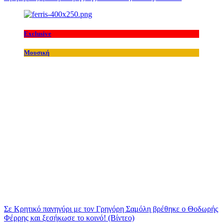
Exclusive
Μουσική
Σε Κρητικό πανηγύρι με τον Γρηγόρη Σαμόλη βρέθηκε ο Θοδωρής
Φέρρης και ξεσήκωσε το κοινό! (Βίντεο)