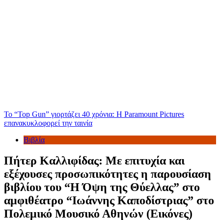
Το “Top Gun” γιορτάζει 40 χρόνια: Η Paramount Pictures
επανακυκλοφορεί την ταινία
Βιβλία
Πήτερ Καλλιφίδας: Με επιτυχία και
εξέχουσες προσωπικότητες η παρουσίαση
βιβλίου του “Η Όψη της Θύελλας” στο
αμφιθέατρο “Ιωάννης Καποδίστριας” στο
Πολεμικό Μουσικό Αθηνών (Eικόνες)