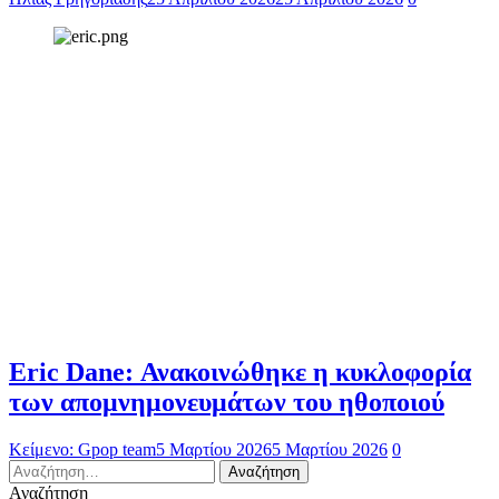
Eric Dane: Ανακοινώθηκε η κυκλοφορία
των απομνημονευμάτων του ηθοποιού
Κείμενο: Gpop team
5 Μαρτίου 2026
5 Μαρτίου 2026
0
Αναζήτηση
για:
Αναζήτηση