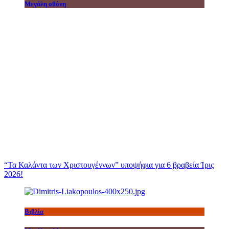
Μεγάλη οθόνη
“Τα Καλάντα των Χριστουγέννων” υποψήφια για 6 βραβεία Ίρις
2026!
Βιβλία