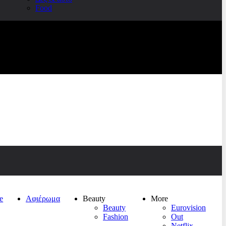
Food
e
Αφιέρωμα
Beauty
More
Beauty
Eurovision
Fashion
Out
Netflix