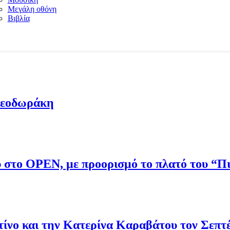
Μεγάλη οθόνη
Βιβλία
Θεοδωράκη
ου στο OPEN, με προορισμό το πλατό του “
νο και την Κατερίνα Καραβάτου τον Σεπτ