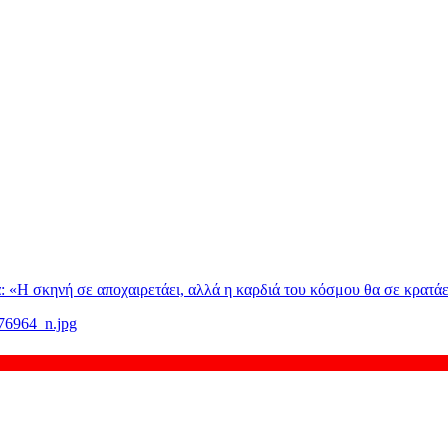
: «H σκηνή σε αποχαιρετάει, αλλά η καρδιά του κόσμου θα σε κρατάε