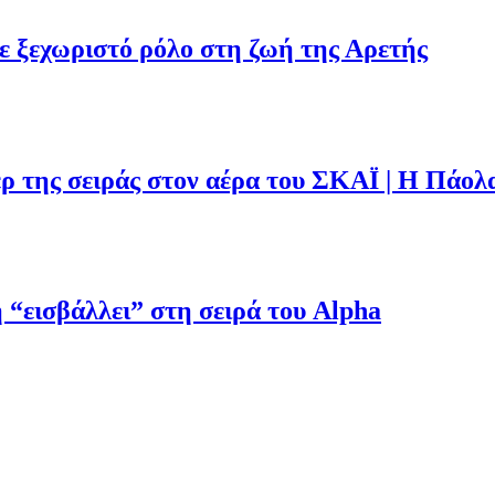
με ξεχωριστό ρόλο στη ζωή της Αρετής
ρ της σειράς στον αέρα του ΣΚΑΪ | Η Πάολ
“εισβάλλει” στη σειρά του Alpha