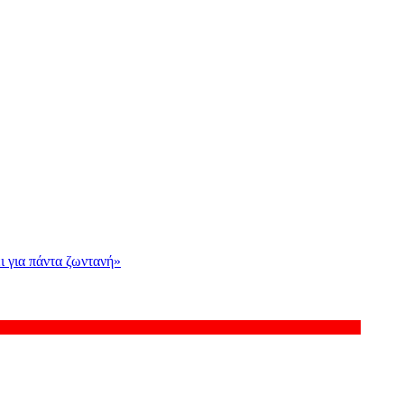
ι για πάντα ζωντανή»