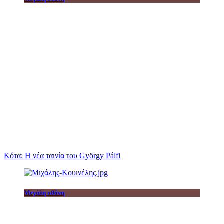
Κότα: Η νέα ταινία του György Pálfi
Μεγάλη οθόνη