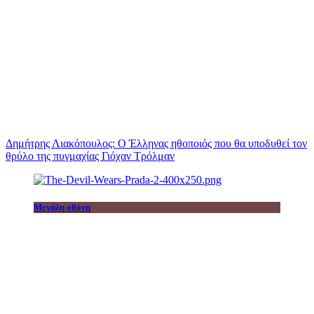
Δημήτρης Λιακόπουλος: Ο Έλληνας ηθοποιός που θα υποδυθεί τον
θρύλο της πυγμαχίας Γιόχαν Τρόλμαν
Μεγάλη οθόνη