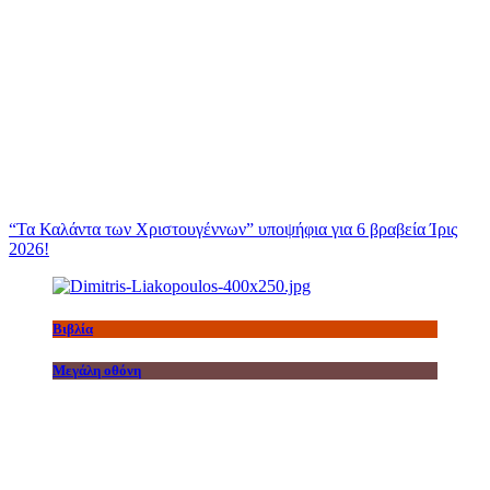
“Τα Καλάντα των Χριστουγέννων” υποψήφια για 6 βραβεία Ίρις
2026!
Βιβλία
Μεγάλη οθόνη