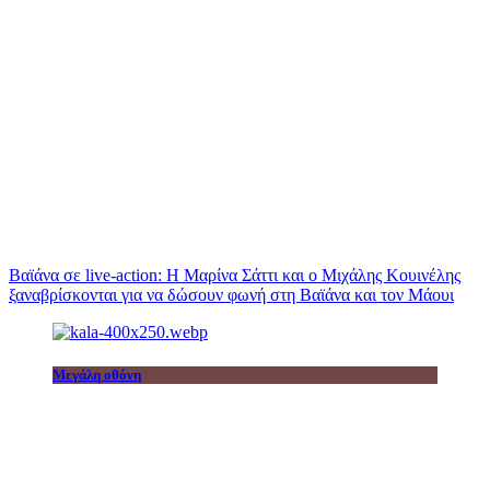
Βαϊάνα σε live-action: Η Μαρίνα Σάττι και ο Μιχάλης Κουινέλης
ξαναβρίσκονται για να δώσουν φωνή στη Βαϊάνα και τον Μάουι
Μεγάλη οθόνη