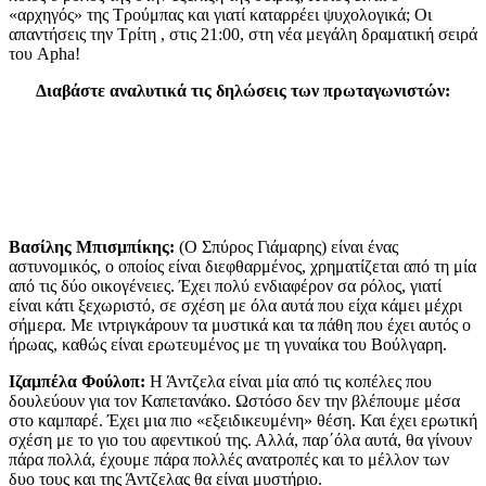
«αρχηγός» της Τρούμπας και γιατί καταρρέει ψυχολογικά; Οι
απαντήσεις την Τρίτη , στις 21:00, στη νέα μεγάλη δραματική σειρά
του Apha!
Διαβάστε αναλυτικά τις δηλώσεις των πρωταγωνιστών:
Βασίλης Μπισμπίκης:
(Ο Σπύρος Γιάμαρης) είναι ένας
αστυνομικός, ο οποίος είναι διεφθαρμένος, χρηματίζεται από τη μία
από τις δύο οικογένειες. Έχει πολύ ενδιαφέρον σα ρόλος, γιατί
είναι κάτι ξεχωριστό, σε σχέση με όλα αυτά που είχα κάμει μέχρι
σήμερα. Με ιντριγκάρουν τα μυστικά και τα πάθη που έχει αυτός ο
ήρωας, καθώς είναι ερωτευμένος με τη γυναίκα του Βούλγαρη.
Ιζαμπέλα Φούλοπ:
Η Άντζελα είναι μία από τις κοπέλες που
δουλεύουν για τον Καπετανάκο. Ωστόσο δεν την βλέπουμε μέσα
στο καμπαρέ. Έχει μια πιο «εξειδικευμένη» θέση. Και έχει ερωτική
σχέση με το γιο του αφεντικού της. Αλλά, παρ΄όλα αυτά, θα γίνουν
πάρα πολλά, έχουμε πάρα πολλές ανατροπές και το μέλλον των
δυο τους και της Άντζελας θα είναι μυστήριο.