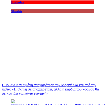
Exclusive
Showbiz
Η Ιουλία Καλλιμάνη αποχαιρέτησε την Μαρινέλλα και από την
πίστα: «H σκηνή σε αποχαιρετάει, αλλά η καρδιά του κόσμου θα
σε κρατάει για πάντα ζωντανή»