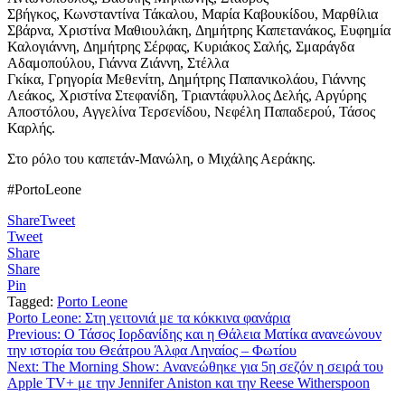
Σβήγκος, Κωνσταντίνα Τάκαλου, Μαρία Καβουκίδου, Μαρθίλια
Σβάρνα, Χριστίνα Μαθιουλάκη, Δημήτρης Καπετανάκος, Ευφημία
Καλογιάννη, Δημήτρης Σέρφας, Κυριάκος Σαλής, Σμαράγδα
Αδαμοπούλου, Γιάννα Ζιάννη, Στέλλα
Γκίκα, Γρηγορία Μεθενίτη, Δημήτρης Παπανικολάου, Γιάννης
Λεάκος, Χριστίνα Στεφανίδη, Τριαντάφυλλος Δελής, Αργύρης
Αποστόλου, Αγγελίνα Τερσενίδου,
Νεφέλη Παπαδερού, Τάσος
Καρλής.
Στο ρόλο του καπετάν-Μανώλη,
ο Μιχάλης Αεράκης.
#PortoLeone
Share
Tweet
Tweet
Share
Share
Pin
Tagged:
Porto Leone
Porto Leone: Στη γειτονιά με τα κόκκινα φανάρια
Πλοήγηση
Previous:
Ο Τάσος Ιορδανίδης και η Θάλεια Ματίκα ανανεώνουν
την ιστορία του Θεάτρου Άλφα Ληναίος – Φωτίου
άρθρων
Next:
The Morning Show: Ανανεώθηκε για 5η σεζόν η σειρά του
Apple TV+ με την Jennifer Aniston και την Reese Witherspoon