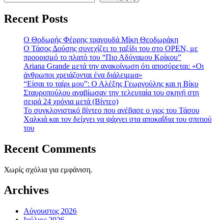
Recent Posts
Ο Θοδωρής Φέρρης τραγουδά Μίκη Θεοδωράκη
Ο Τάσος Δούσης συνεχίζει το ταξίδι του στο OPEN, με
προορισμό το πλατό του “Πιο Αδύναμου Κρίκου”
Ariana Grande μετά την ανακοίνωση ότι αποσύρεται: «Οι
άνθρωποι χρειάζονται ένα διάλειμμα»
“Είσαι το ταίρι μου”: Ο Αλέξης Γεωργούλης και η Βίκυ
Σταυροπούλου αναβίωσαν την τελευταία του σκηνή στη
σειρά 24 χρόνια μετά (Βίντεο)
To συγκλονιστικό βίντεο που ανέβασε ο γιος του Τάσου
Χαλκιά και τον δείχνει να ψάχνει στα αποκαΐδια του σπιτιού
του
Recent Comments
Χωρίς σχόλια για εμφάνιση.
Archives
Αύγουστος 2026
Ιούλιος 2026