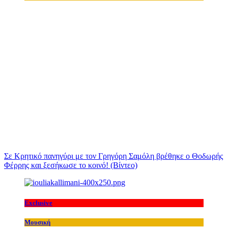
Σε Κρητικό πανηγύρι με τον Γρηγόρη Σαμόλη βρέθηκε ο Θοδωρής
Φέρρης και ξεσήκωσε το κοινό! (Βίντεο)
Exclusive
Μουσική