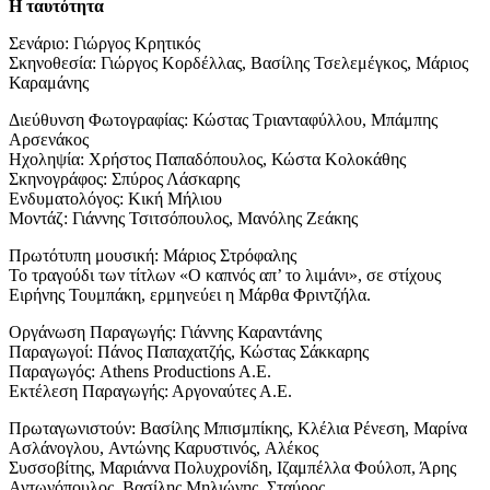
Η ταυτότητα
Σενάριο: Γιώργος Κρητικός
Σκηνοθεσία: Γιώργος Κορδέλλας, Βασίλης Τσελεμέγκος, Μάριος
Καραμάνης
Διεύθυνση Φωτογραφίας: Κώστας Τριανταφύλλου, Μπάμπης
Αρσενάκος
Ηχοληψία: Χρήστος Παπαδόπουλος, Κώστα Κολοκάθης
Σκηνογράφος: Σπύρος Λάσκαρης
Ενδυματολόγος: Κική Μήλιου
Μοντάζ: Γιάννης Τσιτσόπουλος, Μανόλης Ζεάκης
Πρωτότυπη μουσική: Μάριος Στρόφαλης
Το τραγούδι των τίτλων «Ο καπνός απ’ το λιμάνι», σε στίχους
Ειρήνης Τουμπάκη, ερμηνεύει η Μάρθα Φριντζήλα.
Οργάνωση Παραγωγής: Γιάννης Καραντάνης
Παραγωγοί: Πάνος Παπαχατζής, Κώστας Σάκκαρης
Παραγωγός: Αthens Productions A.E.
Εκτέλεση Παραγωγής: Αργοναύτες Α.Ε.
Πρωταγωνιστούν: Βασίλης Μπισμπίκης,
Κλέλια Ρένεση, Μαρίνα
Ασλάνογλου, Αντώνης Καρυστινός, Αλέκος
Συσσοβίτης,
Μαριάννα Πολυχρονίδη, Ιζαμπέλλα Φούλοπ, Άρης
Αντωνόπουλος, Βασίλης Μηλιώνης, Σταύρος