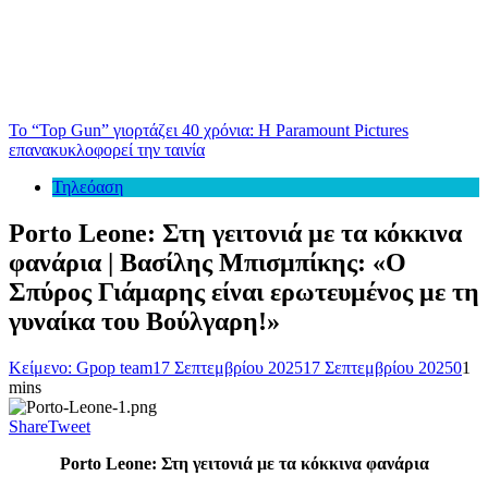
Το “Top Gun” γιορτάζει 40 χρόνια: Η Paramount Pictures
επανακυκλοφορεί την ταινία
Τηλεόαση
Porto Leone: Στη γειτονιά με τα κόκκινα
φανάρια | Βασίλης Μπισμπίκης: «Ο
Σπύρος Γιάμαρης είναι ερωτευμένος με τη
γυναίκα του Βούλγαρη!»
Κείμενο: Gpop team
17 Σεπτεμβρίου 2025
17 Σεπτεμβρίου 2025
0
1
mins
Share
Tweet
Porto
Leone
: Στη γειτονιά με τα κόκκινα φανάρια