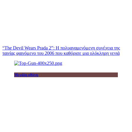
“The Devil Wears Prada 2”: Η πολυαναμενόμενη συνέχεια της
ταινίας φαινόμενο του 2006 που καθόρισε μια ολόκληρη γενιά
Μεγάλη οθόνη