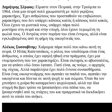
Δημήτρης Σέρφας:
Είμαστε στον Πειραιά, στην Τρούμπα το
1964, είναι μια σειρά πολύ χρωματιστή με πολύ γκρίζους
χαρακτήρες. Έχει ανθρώπους που προσπαθούν να επιβιώσουν,
χαρακτήρες που δεν υπάρχει κάποιος καλός ή κάποιος πολύ κακός.
Όλοι έχουν τα μυστικά τους, υπάρχει πάρα πολύ
μυστήριο στη σειρά και στην εποχή, όλοι έχουν λερωμένη τη
φωλιά τους. Ο Αντρέας στον πυρήνα του είναι έντιμος, αλλά είναι
εγκλωβισμένος από τη φήμη της οικογένειάς του.
Αλέκος Συσσοβίτης:
Χαίρομαι πάρα πολύ που κάνω αυτή τη
σειρά. Ο Ηλίας Καπετανάκος, ο ρόλος που υποδύομαι είναι ένας
άνθρωπος, ο οποίος έχει υψηλή ηθική στα πράγματα, έχει μια
ντομπροσύνη που τον χαρακτηρίζει. Είναι σκληρός κι αβυσσαλέος,
για να φτάσει εδώ όπου έφτασε. Γιατί είναι, ας πούμε, ο αρχηγός
της νύχτας. Αλλά παράλληλα έχει πολύ έντονα συναισθήματα.
Είναι ένας οικογενειάρχης που αγαπάει τα παιδιά του, αγαπάει την
οικογένεια και δίνεται σε αυτή ψυχή τε και σώματι. Όταν θα τον
χτυπήσει η μοίρα θα καταρρεύσει ψυχολογικά, αλλά την ίδια
στιγμή θα βρει τρόπο να ξαναπατήσει στα πόδια του, να
ξαναγεννηθεί από τις στάχτες του και πραγματικά να διεκδικήσει
αυτό το οποίο του ανήκει.