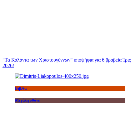
“Τα Καλάντα των Χριστουγέννων” υποψήφια για 6 βραβεία Ίρις
2026!
Βιβλία
Μεγάλη οθόνη