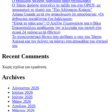
Ο Θοδωρής Φέρρης τραγουδά Μίκη Θεοδωράκη
Ο Τάσος Δούσης συνεχίζει το ταξίδι του στο OPEN, με
προορισμό το πλατό του “Πιο Αδύναμου Κρίκου”
Ariana Grande μετά την ανακοίνωση ότι αποσύρεται: «Οι
άνθρωποι χρειάζονται ένα διάλειμμα»
“Είσαι το ταίρι μου”: Ο Αλέξης Γεωργούλης και η Βίκυ
Σταυροπούλου αναβίωσαν την τελευταία του σκηνή στη
σειρά 24 χρόνια μετά (Βίντεο)
To συγκλονιστικό βίντεο που ανέβασε ο γιος του Τάσου
Χαλκιά και τον δείχνει να ψάχνει στα αποκαΐδια του σπιτιού
του
Recent Comments
Χωρίς σχόλια για εμφάνιση.
Archives
Αύγουστος 2026
Ιούλιος 2026
Ιούνιος 2026
Μάιος 2026
Απρίλιος 2026
Μάρτιος 2026