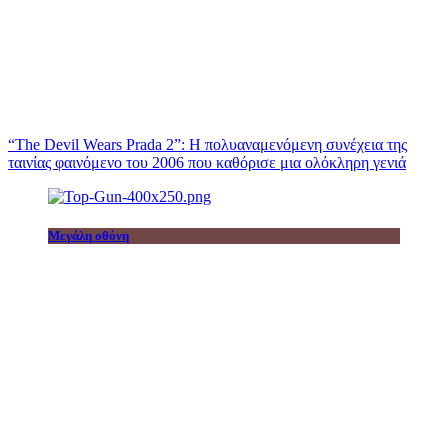
“The Devil Wears Prada 2”: Η πολυαναμενόμενη συνέχεια της
ταινίας φαινόμενο του 2006 που καθόρισε μια ολόκληρη γενιά
Μεγάλη οθόνη