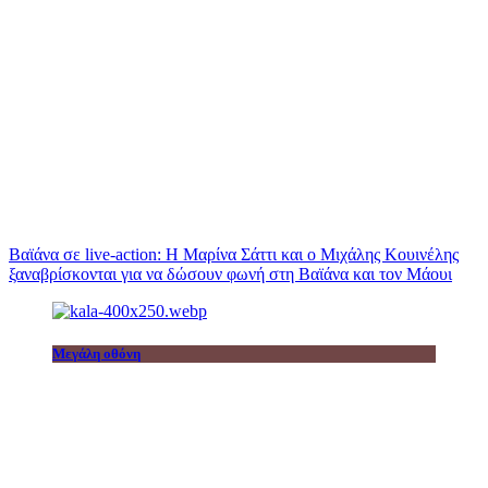
Βαϊάνα σε live-action: Η Μαρίνα Σάττι και ο Μιχάλης Κουινέλης
ξαναβρίσκονται για να δώσουν φωνή στη Βαϊάνα και τον Μάουι
Μεγάλη οθόνη