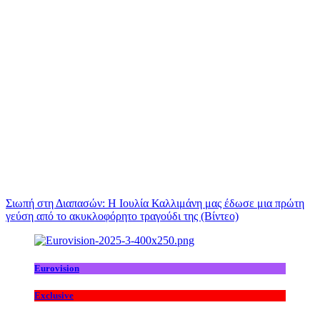
Σιωπή στη Διαπασών: Η Ιουλία Καλλιμάνη μας έδωσε μια πρώτη
γεύση από το ακυκλοφόρητο τραγούδι της (Βίντεο)
Eurovision
Exclusive