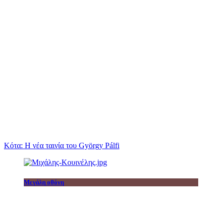
Κότα: Η νέα ταινία του György Pálfi
Μεγάλη οθόνη