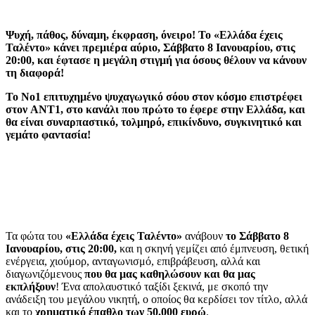
Ψυχή, πάθος, δύναμη, έκφραση, όνειρο! Το «Ελλάδα έχεις
Ταλέντο» κάνει πρεμιέρα αύριο, Σάββατο 8 Ιανουαρίου, στις
20:00, και έφτασε η μεγάλη στιγμή για όσους θέλουν να κάνουν
τη διαφορά!
Το Νο1 επιτυχημένο ψυχαγωγικό σόου στον κόσμο επιστρέφει
στον ANT1, στο κανάλι που πρώτο το έφερε στην Ελλάδα, και
θα είναι συναρπαστικό, τολμηρό, επικίνδυνο, συγκινητικό και
γεμάτο φαντασία!
Τα φώτα του
«Ελλάδα έχεις Ταλέντο»
ανάβουν
το Σάββατο 8
Ιανουαρίου, στις 20:00,
και η σκηνή γεμίζει από έμπνευση, θετική
ενέργεια, χιούμορ, ανταγωνισμό, επιβράβευση, αλλά και
διαγωνιζόμενους
που θα μας καθηλώσουν και θα μας
εκπλήξουν
! Ένα απολαυστικό ταξίδι ξεκινά, με σκοπό την
ανάδειξη του μεγάλου νικητή, ο οποίος θα κερδίσει τον τίτλο, αλλά
και το
χρηματικό έπαθλο των 50.000 ευρώ
.