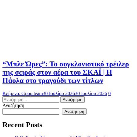
“Μπλε Ώρες”: Το συγκλονιστικό τρέιλερ
της σειράς στον αέρα του ΣΚΑΪ | Η
Πάολα στο τραγούδι των τίτλων
Κείμενο: Gpop team
30 Ιουλίου 2026
30 Ιουλίου 2026
0
Αναζήτηση
για:
Αναζήτηση
Αναζήτηση
Recent Posts