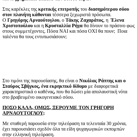
Στις καρέκλες της
κριτικής επιτροπής
του
διασημότερου σόου
στον πλανήτη κάθονται
τέσσερα ξεχωριστά πρόσωπα.
Ο
Γρηγόρης Αρναούτογλου
, ο
Τάκης Ζαχαράτος
, η
Έλενα
Χριστοπούλου
και η
Κρυσταλλία Ρήγα
θα δίνουν το πράσινο φως
στους συμμετέχοντες. Πόσα ΝΑΙ και πόσα ΟΧΙ θα πουν; Ποια
ταλέντα θα τους εντυπωσιάσουν;
Στο τιμόνι της παρουσίασης, θα είναι ο
Νικόλας Ράπτης και ο
Σταύρος Σβήγκος, ένα εκρηκτικό δίδυμο
με διαφορετικά
χαρακτηριστικά ο καθένας
,
που θα δώσει μία απολαυστική νότα
στο βραβευμένο οικογενειακό σόου.
ΠΟΣΟ ΚΑΛΑ, ΟΜΩΣ, ΞΕΡΟΥΜΕ ΤΟΝ ΓΡΗΓΟΡΗ
ΑΡΝΑΟΥΤΟΓΛΟΥ;
Με σταθερή παρουσία στην τηλεόραση τα τελευταία 30 χρόνια,
έχει παρουσιάσει σχεδόν όλα τα είδη ψυχαγωγικών εκπομπών
στην ελληνική τηλεόραση.