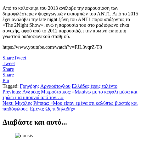
Από το καλοκαίρι του 2013 ανέλαβε την παρουσίαση των
δημοφιλέστερων ψυχαγωγικών εκπομπών του ΑΝΤ1. Από το 2015
έχει αναλάβει την late night ζώνη του ΑΝΤ1 παρουσιάζοντας το
«The 2Night Show», ενώ η παρουσία του στο ραδιόφωνο είναι
συνεχής, αφού από το 2012 παρουσιάζει την πρωινή εκπομπή
γνωστού ραδιοφωνικού σταθμού.
https://www.youtube.com/watch?v=FJL3vqrZ-T8
Share
Tweet
Tweet
Share
Share
Pin
Tagged:
Γρηγόρης Αρναούτογλου
Ελλάδας έχεις ταλέντο
Πλοήγηση
Previous:
Ανδρέας Μικρούτσικος: «Μπαίνω με το κεφάλι μέσα και
τρώω μια μπουνιά από τον…»
άρθρων
Next:
Μιχάλης Ρέππας: «Μου είπαν εμένα ότι καλύπτω βιαστές και
παιδόφιλους. Εμένα; Ως τι δηλαδή;»
Διαβάστε και αυτό...