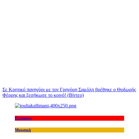
Σε Κρητικό πανηγύρι με τον Γρηγόρη Σαμόλη βρέθηκε ο Θοδωρής
Φέρρης και ξεσήκωσε το κοινό! (Βίντεο)
Exclusive
Μουσική