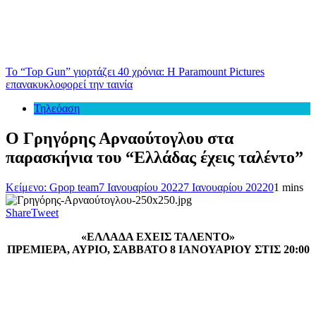
Το “Top Gun” γιορτάζει 40 χρόνια: Η Paramount Pictures
επανακυκλοφορεί την ταινία
Τηλεόαση
Ο Γρηγόρης Αρναούτογλου στα
παρασκήνια του “Ελλάδας έχεις ταλέντο”
Κείμενο: Gpop team
7 Ιανουαρίου 2022
7 Ιανουαρίου 2022
0
1 mins
Share
Tweet
«ΕΛΛΑΔΑ ΕΧΕΙΣ ΤΑΛΕΝΤΟ»
ΠΡΕΜΙΕΡΑ, ΑΥΡΙΟ, ΣΑΒΒΑΤΟ 8 ΙΑΝΟΥΑΡΙΟΥ ΣΤΙΣ 20:00