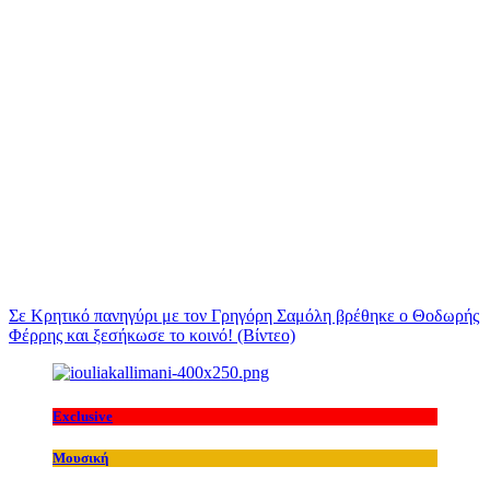
Σε Κρητικό πανηγύρι με τον Γρηγόρη Σαμόλη βρέθηκε ο Θοδωρής
Φέρρης και ξεσήκωσε το κοινό! (Βίντεο)
Exclusive
Μουσική