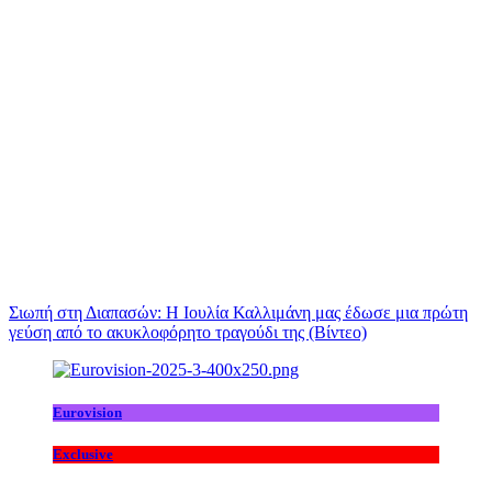
Σιωπή στη Διαπασών: Η Ιουλία Καλλιμάνη μας έδωσε μια πρώτη
γεύση από το ακυκλοφόρητο τραγούδι της (Βίντεο)
Eurovision
Exclusive