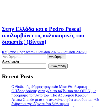
Στην Ελλάδα και ο Pedro Pascal
απολαμβάνει τις καλοκαιρινές του
διακοπές! (Βίντεο)
Κείμενο: Gpop team
22 Ιουλίου 2026
22 Ιουλίου 2026
0
Αναζήτηση
για:
Αναζήτηση
Αναζήτηση
Recent Posts
Ο Θοδωρής Φέρρης τραγουδά Μίκη Θεοδωράκη
Ο Τάσος Δούσης συνεχίζει το ταξίδι του στο OPEN, με
προορισμό το πλατό του “Πιο Αδύναμου Κρίκου”
Ariana Grande μετά την ανακοίνωση ότι αποσύρεται: «Οι
άνθρωποι χρειάζονται ένα διάλειμμα»