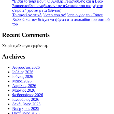
“Είσαι το ταίρι μου”: Ο Αλέξης Γεωργούλης και η Βίκυ
Σταυροπούλου αναβίωσαν την τελευταία του σκηνή στη
σειρά 24 χρόνια μετά (Βίντεο)
To συγκλονιστικό βίντεο που ανέβασε ο γιος του Τάσου
Χαλκιά και τον δείχνει να ψάχνει στα αποκαΐδια του σπιτιού
του
Recent Comments
Χωρίς σχόλια για εμφάνιση.
Archives
Αύγουστος 2026
Ιούλιος 2026
Ιούνιος 2026
Μάιος 2026
Απρίλιος 2026
Μάρτιος 2026
Φεβρουάριος 2026
Ιανουάριος 2026
Δεκέμβριος 2025
Νοέμβριος 2025
Οκτώβριος 2025