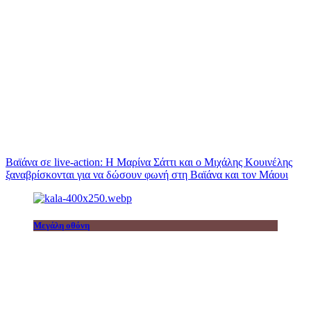
Βαϊάνα σε live-action: Η Μαρίνα Σάττι και ο Μιχάλης Κουινέλης
ξαναβρίσκονται για να δώσουν φωνή στη Βαϊάνα και τον Μάουι
Μεγάλη οθόνη