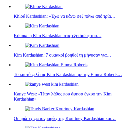
Khloé Kardashian: «Έχω να κάνω σeξ πάνω από τρία…
Κόπηκε η Kim Kardashian στις εξετάσεις του…
Kim Kardashian: 7 οικιακοί βοηθοί τη μήνυσαν για…
Το καυτό φιλί της Kim Kardashian με την Emma Roberts…
Kanye West: «Ήταν λάθος που άφησα έγκυο την Kim
Kardashian»
Οι πρώτες φωτογραφίες της Kourtney Kardashian και…