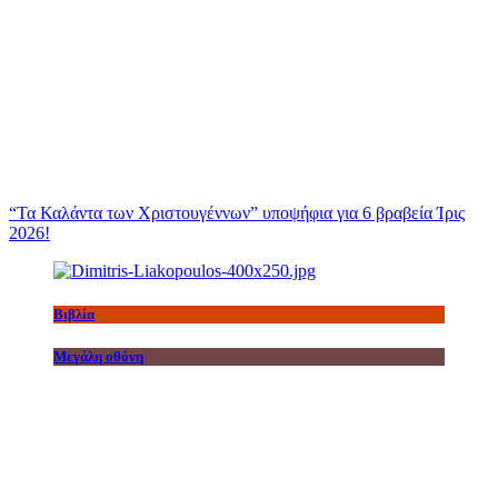
“Τα Καλάντα των Χριστουγέννων” υποψήφια για 6 βραβεία Ίρις
2026!
Βιβλία
Μεγάλη οθόνη