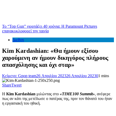
Το “Top Gun” γιορτάζει 40 χρόνια: Η Paramount Pictures
επανακυκλοφορεί την ταινία
Διεθνη
Kim Kardashian: «Θα ήμουν εξίσου
χαρούμενη αν ήμουν δικηγόρος πλήρους
απασχόλησης και όχι σταρ»
Κείμενο: Gpop team
26 Απριλίου 2023
26 Απριλίου 2023
0
1 mins
Share
Tweet
Η
Kim Kardashian
μιλώντας στο
«TIME100 Summit»
, ανέφερε
πως αν κάτι της μετέδωσε ο πατέρας της, πριν τον θάνατό του ήταν
η εργασιακή του ηθική.