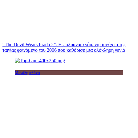
“The Devil Wears Prada 2”: Η πολυαναμενόμενη συνέχεια της
ταινίας φαινόμενο του 2006 που καθόρισε μια ολόκληρη γενιά
Μεγάλη οθόνη