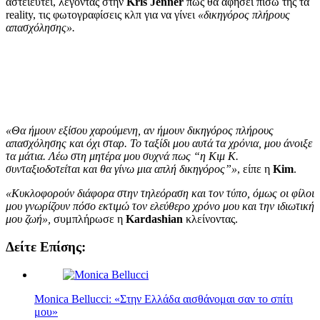
αστειευτεί, λέγοντας στην
Kris Jenner
πως θα αφήσει πίσω της τα
reality, τις φωτογραφίσεις κλπ για να γίνει
«δικηγόρος πλήρους
απασχόλησης».
«Θα ήμουν εξίσου χαρούμενη, αν ήμουν δικηγόρος πλήρους
απασχόλησης και όχι σταρ. Το ταξίδι μου αυτά τα χρόνια, μου άνοιξε
τα μάτια. Λέω στη μητέρα μου συχνά πως “η Κιμ Κ.
συνταξιοδοτείται και θα γίνω μια απλή δικηγόρος”»
, είπε η
Kim
.
«Κυκλοφορούν διάφορα στην τηλεόραση και τον τύπο, όμως οι φίλοι
μου γνωρίζουν πόσο εκτιμώ τον ελεύθερο χρόνο μου και την ιδιωτική
μου ζωή»,
συμπλήρωσε η
Kardashian
κλείνοντας.
Δείτε Επίσης:
Monica Bellucci: «Στην Ελλάδα αισθάνομαι σαν το σπίτι
μου»