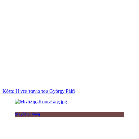
Κότα: Η νέα ταινία του György Pálfi
Μεγάλη οθόνη