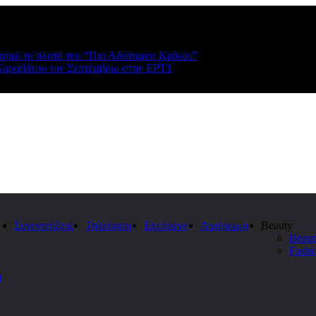
ρισμό το πλατό του “Πιο Αδύναμου Κρίκου”
Καραβάτου τον Σεπτέμβριο στην ΕΡΤ1
Συνεντεύξεις
Τηλεόαση
Exclusive
Αφιέρωμα
Beauty
Beaut
Fashi
η