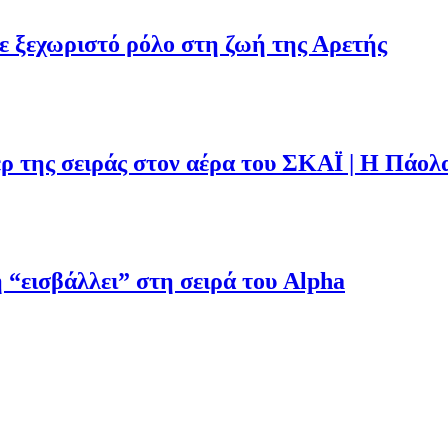
με ξεχωριστό ρόλο στη ζωή της Αρετής
ρ της σειράς στον αέρα του ΣΚΑΪ | Η Πάολ
“εισβάλλει” στη σειρά του Alpha