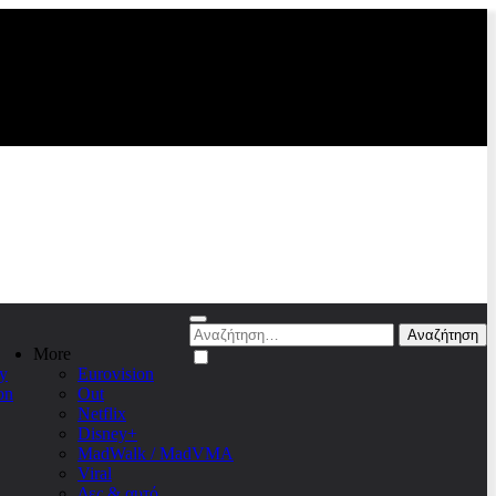
Αναζήτηση
για:
More
y
Eurovision
on
Out
Netflix
Disney+
MadWalk / MadVMA
Viral
Δες & αυτό