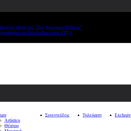
ρισμό το πλατό του “Πιο Αδύναμου Κρίκου”
Καραβάτου τον Σεπτέμβριο στην ΕΡΤ1
ture
Συνεντεύξεις
Τηλεόαση
Exclusiv
Artístico
Θέατρο
Μουσική