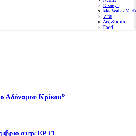
Disney+
MadWalk / Ma
Viral
Δες & αυτό
Food
Πιο Αδύναμου Κρίκου”
έμβριο στην ΕΡΤ1