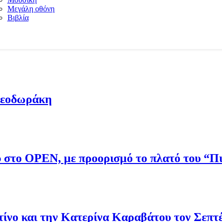
Μεγάλη οθόνη
Βιβλία
Θεοδωράκη
ου στο OPEN, με προορισμό το πλατό του “
νο και την Κατερίνα Καραβάτου τον Σεπτ