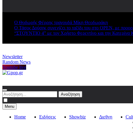
Ο Θοδωρής Φέρρης τραγουδά Μίκη Θεοδωράκη
Ο Τάσος Δούσης συνεχίζει το ταξίδι του στο OPEN, με προο
“ΣΤΟΥΝΤΙΟ 4” με τον Χρήστο Φερεντίνο και την Κατερίνα 
Newsletter
Random News
Youtube live
Gpop.gr
Αναζήτηση
για:
Menu
Home
Ειδήσεις
Showbiz
Διεθνη
Cul