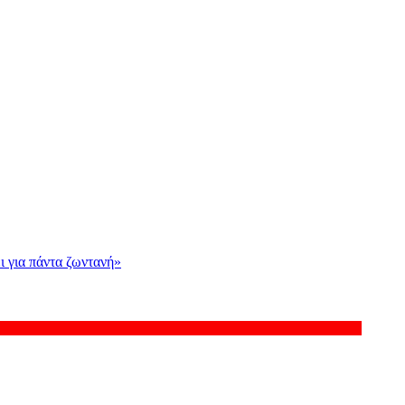
ι για πάντα ζωντανή»