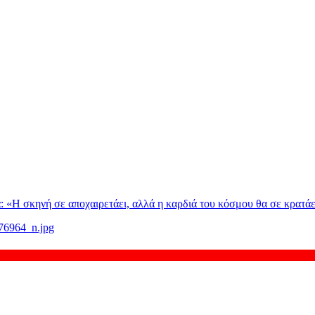
: «H σκηνή σε αποχαιρετάει, αλλά η καρδιά του κόσμου θα σε κρατάε